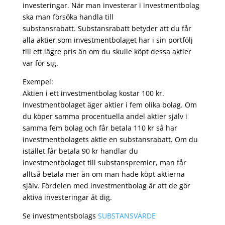
investeringar. När man investerar i investmentbolag
ska man försöka handla till
substansrabatt. Substansrabatt betyder att du får
alla aktier som investmentbolaget har i sin portfölj
till ett lägre pris än om du skulle köpt dessa aktier
var för sig.
Exempel:
Aktien i ett investmentbolag kostar 100 kr.
Investmentbolaget äger aktier i fem olika bolag. Om
du köper samma procentuella andel aktier själv i
samma fem bolag och får betala 110 kr så har
investmentbolagets aktie en substansrabatt. Om du
istället får betala 90 kr handlar du
investmentbolaget till substanspremier, man får
alltså betala mer än om man hade köpt aktierna
själv. Fördelen med investmentbolag är att de gör
aktiva investeringar åt dig.
Se investmentsbolags
SUBSTANSVÄRDE