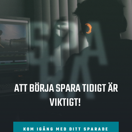
SPA
RA
ATT BÖRJA SPARA TIDIGT ÄR
VIKTIGT!
KOM IGÅNG MED DITT SPARADE