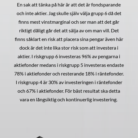
En sak att tänka på här är att det är fondsparande
och inte aktier. Jag skulle själv välja grupp 6 då det
finns mest vinstmarginal och ser man att det går
riktigt dåligt går det att sälja av om man vill. Det
finns såklart en risk att placera sina pengar även här
dock är det inte lika stor risk som att investera i
aktier. I riskgrupp 6 investeras 96% av pengarna i
aktiefonder medans i riskgrupp 5 investeras endaste
78% i aktiefonder och resterande 18% i räntefonder.
I riskgrupp 4 är 30% av investeringen i räntefonder
och 67% i aktiefonder. För bäst resultat ska detta
vara en långsiktig och kontinuerlig investering.