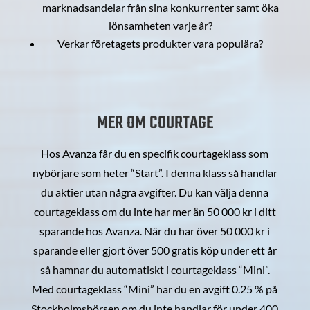
marknadsandelar från sina konkurrenter samt öka
lönsamheten varje år?
Verkar företagets produkter vara populära?
MER OM COURTAGE
Hos Avanza får du en specifik courtageklass som
nybörjare som heter “Start”. I denna klass så handlar
du aktier utan några avgifter. Du kan välja denna
courtageklass om du inte har mer än 50 000 kr i ditt
sparande hos Avanza. När du har över 50 000 kr i
sparande eller gjort över 500 gratis köp under ett år
så hamnar du automatiskt i courtageklass “Mini”.
Med courtageklass “Mini” har du en avgift 0.25 % på
Stockholmsbörsen om du inte handlar för under 400