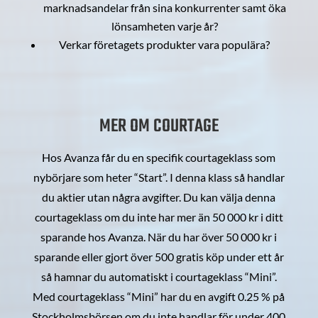
marknadsandelar från sina konkurrenter samt öka
lönsamheten varje år?
Verkar företagets produkter vara populära?
MER OM COURTAGE
Hos Avanza får du en specifik courtageklass som
nybörjare som heter “Start”. I denna klass så handlar
du aktier utan några avgifter. Du kan välja denna
courtageklass om du inte har mer än 50 000 kr i ditt
sparande hos Avanza. När du har över 50 000 kr i
sparande eller gjort över 500 gratis köp under ett år
så hamnar du automatiskt i courtageklass “Mini”.
Med courtageklass “Mini” har du en avgift 0.25 % på
Stockholmsbörsen om du inte handlar för under 400