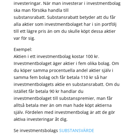
investeringar. När man investerar i investmentbolag
ska man försöka handla till
substansrabatt. Substansrabatt betyder att du får
alla aktier som investmentbolaget har i sin portfölj
till ett lägre pris än om du skulle köpt dessa aktier
var för sig.
Exempel:
Aktien i ett investmentbolag kostar 100 kr.
Investmentbolaget äger aktier i fem olika bolag. Om
du köper samma procentuella andel aktier själv i
samma fem bolag och får betala 110 kr så har
investmentbolagets aktie en substansrabatt. Om du
istället får betala 90 kr handlar du
investmentbolaget till substanspremier, man får
alltså betala mer än om man hade köpt aktierna
själv. Fördelen med investmentbolag är att de gör
aktiva investeringar åt dig.
Se investmentsbolags
SUBSTANSVÄRDE