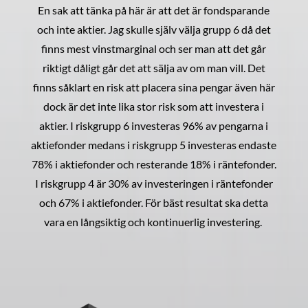
En sak att tänka på här är att det är fondsparande
och inte aktier. Jag skulle själv välja grupp 6 då det
finns mest vinstmarginal och ser man att det går
riktigt dåligt går det att sälja av om man vill. Det
finns såklart en risk att placera sina pengar även här
dock är det inte lika stor risk som att investera i
aktier. I riskgrupp 6 investeras 96% av pengarna i
aktiefonder medans i riskgrupp 5 investeras endaste
78% i aktiefonder och resterande 18% i räntefonder.
I riskgrupp 4 är 30% av investeringen i räntefonder
och 67% i aktiefonder. För bäst resultat ska detta
vara en långsiktig och kontinuerlig investering.