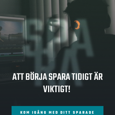
SPA
RA
ATT BÖRJA SPARA TIDIGT ÄR
VIKTIGT!
KOM IGÅNG MED DITT SPARADE