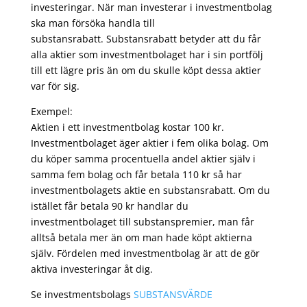
investeringar. När man investerar i investmentbolag
ska man försöka handla till
substansrabatt. Substansrabatt betyder att du får
alla aktier som investmentbolaget har i sin portfölj
till ett lägre pris än om du skulle köpt dessa aktier
var för sig.
Exempel:
Aktien i ett investmentbolag kostar 100 kr.
Investmentbolaget äger aktier i fem olika bolag. Om
du köper samma procentuella andel aktier själv i
samma fem bolag och får betala 110 kr så har
investmentbolagets aktie en substansrabatt. Om du
istället får betala 90 kr handlar du
investmentbolaget till substanspremier, man får
alltså betala mer än om man hade köpt aktierna
själv. Fördelen med investmentbolag är att de gör
aktiva investeringar åt dig.
Se investmentsbolags
SUBSTANSVÄRDE