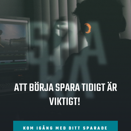
SPA
RA
ATT BÖRJA SPARA TIDIGT ÄR
VIKTIGT!
KOM IGÅNG MED DITT SPARADE