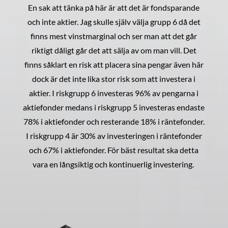
En sak att tänka på här är att det är fondsparande
och inte aktier. Jag skulle själv välja grupp 6 då det
finns mest vinstmarginal och ser man att det går
riktigt dåligt går det att sälja av om man vill. Det
finns såklart en risk att placera sina pengar även här
dock är det inte lika stor risk som att investera i
aktier. I riskgrupp 6 investeras 96% av pengarna i
aktiefonder medans i riskgrupp 5 investeras endaste
78% i aktiefonder och resterande 18% i räntefonder.
I riskgrupp 4 är 30% av investeringen i räntefonder
och 67% i aktiefonder. För bäst resultat ska detta
vara en långsiktig och kontinuerlig investering.