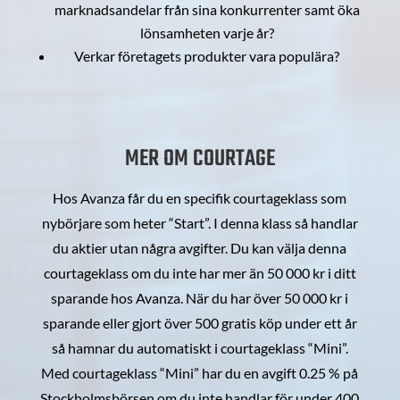
marknadsandelar från sina konkurrenter samt öka
lönsamheten varje år?
Verkar företagets produkter vara populära?
MER OM COURTAGE
Hos Avanza får du en specifik courtageklass som
nybörjare som heter “Start”. I denna klass så handlar
du aktier utan några avgifter. Du kan välja denna
courtageklass om du inte har mer än 50 000 kr i ditt
sparande hos Avanza. När du har över 50 000 kr i
sparande eller gjort över 500 gratis köp under ett år
så hamnar du automatiskt i courtageklass “Mini”.
Med courtageklass “Mini” har du en avgift 0.25 % på
Stockholmsbörsen om du inte handlar för under 400