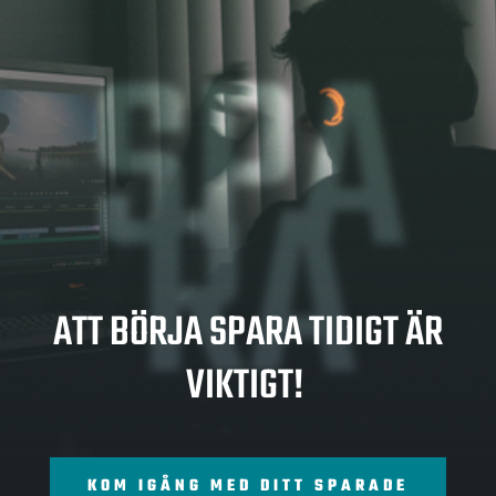
SPA
RA
ATT BÖRJA SPARA TIDIGT ÄR
VIKTIGT!
KOM IGÅNG MED DITT SPARADE