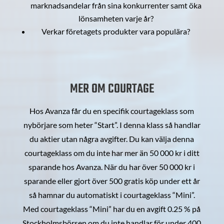
marknadsandelar från sina konkurrenter samt öka
lönsamheten varje år?
Verkar företagets produkter vara populära?
MER OM COURTAGE
Hos Avanza får du en specifik courtageklass som
nybörjare som heter “Start”. I denna klass så handlar
du aktier utan några avgifter. Du kan välja denna
courtageklass om du inte har mer än 50 000 kr i ditt
sparande hos Avanza. När du har över 50 000 kr i
sparande eller gjort över 500 gratis köp under ett år
så hamnar du automatiskt i courtageklass “Mini”.
Med courtageklass “Mini” har du en avgift 0.25 % på
Stockholmsbörsen om du inte handlar för under 400