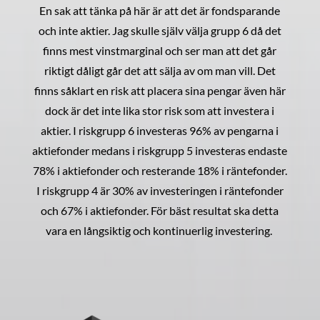
En sak att tänka på här är att det är fondsparande
och inte aktier. Jag skulle själv välja grupp 6 då det
finns mest vinstmarginal och ser man att det går
riktigt dåligt går det att sälja av om man vill. Det
finns såklart en risk att placera sina pengar även här
dock är det inte lika stor risk som att investera i
aktier. I riskgrupp 6 investeras 96% av pengarna i
aktiefonder medans i riskgrupp 5 investeras endaste
78% i aktiefonder och resterande 18% i räntefonder.
I riskgrupp 4 är 30% av investeringen i räntefonder
och 67% i aktiefonder. För bäst resultat ska detta
vara en långsiktig och kontinuerlig investering.