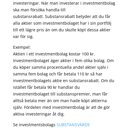
investeringar. När man investerar i investmentbolag
ska man försöka handla till
substansrabatt. Substansrabatt betyder att du får
alla aktier som investmentbolaget har i sin portfölj
till ett lägre pris än om du skulle köpt dessa aktier
var för sig.
Exempel:
Aktien i ett investmentbolag kostar 100 kr.
Investmentbolaget äger aktier i fem olika bolag. Om
du köper samma procentuella andel aktier själv i
samma fem bolag och får betala 110 kr så har
investmentbolagets aktie en substansrabatt. Om du
istället får betala 90 kr handlar du
investmentbolaget till substanspremier, man får
alltså betala mer än om man hade köpt aktierna
själv. Fördelen med investmentbolag är att de gör
aktiva investeringar åt dig.
Se investmentsbolags
SUBSTANSVÄRDE