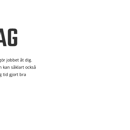
AG
gör
jobbet åt dig.
 kan såklart också
 tid gjort bra