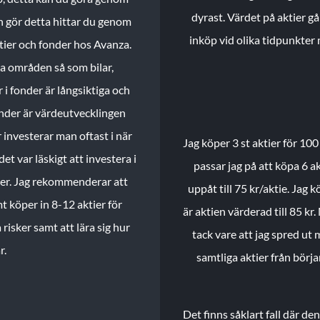
dyrast. Värdet på aktier gå
n gör detta hittar du genom
inköp vid olika tidpunkter 
ktier och fonder hos Avanza.
ika områden så som bilar,
 i fonder är långsiktiga och
onder är värdeutvecklingen
investerar man oftast i när
Jag köper 3 st aktier för 100
et var läskigt att investera i
passar jag på att köpa 6 akt
nder. Jag rekommenderar att
uppåt till 75 kr/aktie. Jag k
t köper in 8-12 aktier för
är aktien värderad till 85 kr.
 risker samt att lära sig hur
tack vare att jag spred ut
r.
samtliga aktier från börj
Det finns såklart fall där d