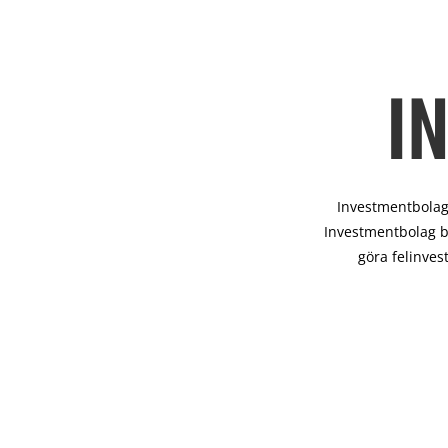
I
Investmentbolag 
Investmentbolag b
göra felinves