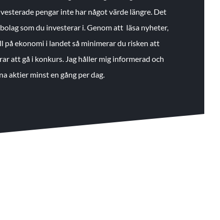
 investerade pengar inte har något värde längre. Det
de bolag som du investerar i. Genom att läsa nyheter,
ll på ekonomi i landet så minimerar du risken att
rar att gå i konkurs. Jag håller mig informerad och
na aktier minst en gång per dag.