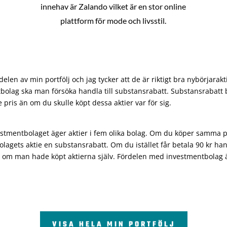
innehav är Zalando vilket är en stor online
plattform för mode och livsstil.
len av min portfölj och jag tycker att de är riktigt bra nybörjarakt
bolag ska man försöka handla till substansrabatt. Substansrabatt b
re pris än om du skulle köpt dessa aktier var för sig.
vestmentbolaget äger aktier i fem olika bolag. Om du köper samma 
olagets aktie en substansrabatt. Om du istället får betala 90 kr han
 om man hade köpt aktierna själv. Fördelen med investmentbolag är 
VISA HELA MIN PORTFÖLJ