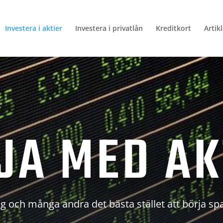
Investera i aktier
Investera i privatlån
Kreditkort
Artik
JA MED AK
g och många andra det bästa stället att börja sp