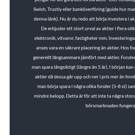
Swish, Trustly eller banköverföring (guide hur ma
denna länk). Nu är du redo att börja investera i a
De erbjuder ett stort urval av aktier i flera ol
elektronik, vitvaror, fastigheter mm. Investeringar
anses vara en säkrare placering än aktier. Hos f
generellt långsammare jämfört med aktier. Fonder 
man spara långsiktigt (längre än 5 år). I början kan d
aktier då dessa går upp och ner i pris mer än fo
man börja spara i några olika fonder (5-8 st) sam
mindre belopp. Detta är för att inte ta några stora
börsmarknaden fungera