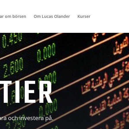
lar om börsen
Om Lucas Olander
Kurser
TIER
ara och investera på.