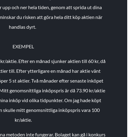
r upp och ner hela tiden, genom att sprida ut dina
minskar du risken att göra hela ditt köp aktien när
handlas dyrt.
EXEMPEL
 kr/aktie.
Efter en månad sjunker aktien till 60 kr, då
ier till.
Efter ytterligare en månad har aktie vänt
öper 5 st aktier.
Två månader efter senaste inköpet
Mitt genomsnittliga inköpspris är då 73.90 kr/aktie
 mina inköp vid olika tidpunkter. Om jag hade köpt
an skulle mitt genomsnittliga inköpspris vara 100
kr/aktie.
enna metoden inte fungerar. Bolaget kan gå i konkurs