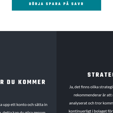
BÖRJA SPARA PÅ SAVR
STRATE
UR DU KOMMER
Ja, det finns olika strate
rekommenderar är att m
analyserat och tror komme
 upp ett konto och sätta in
kontinuerligt i bolaget fö
köp, detta kan du göra genom