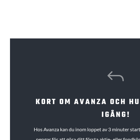
J
KORT OM AVANZA OCH H
IGÅNG!
Hos Avanza kan du inom loppet av 3 minuter starta
pengar för att göra ditt första aktie- eller fond