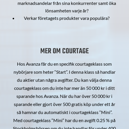
marknadsandelar från sina konkurrenter samt öka
lönsamheten varje år?
Verkar företagets produkter vara populära?
MER OM COURTAGE
Hos Avanza får du en specifik courtageklass som
nybörjare som heter “Start”. I denna klass så handlar
du aktier utan några avgifter. Du kan välja denna
courtageklass om du inte har mer än 50 000 kr i ditt
sparande hos Avanza. När du har över 50 000 kr i
sparande eller gjort över 500 gratis köp under ett år
så hamnar du automatiskt i courtageklass “Mini”.
Med courtageklass “Mini” har du en avgift 0.25 % på
Stockholmsbörsen om du inte handlar för under 400