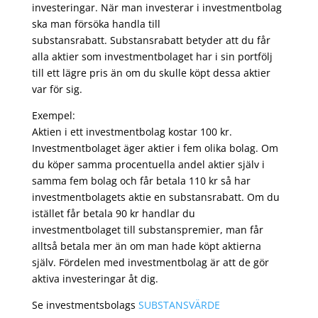
investeringar. När man investerar i investmentbolag
ska man försöka handla till
substansrabatt. Substansrabatt betyder att du får
alla aktier som investmentbolaget har i sin portfölj
till ett lägre pris än om du skulle köpt dessa aktier
var för sig.
Exempel:
Aktien i ett investmentbolag kostar 100 kr.
Investmentbolaget äger aktier i fem olika bolag. Om
du köper samma procentuella andel aktier själv i
samma fem bolag och får betala 110 kr så har
investmentbolagets aktie en substansrabatt. Om du
istället får betala 90 kr handlar du
investmentbolaget till substanspremier, man får
alltså betala mer än om man hade köpt aktierna
själv. Fördelen med investmentbolag är att de gör
aktiva investeringar åt dig.
Se investmentsbolags
SUBSTANSVÄRDE