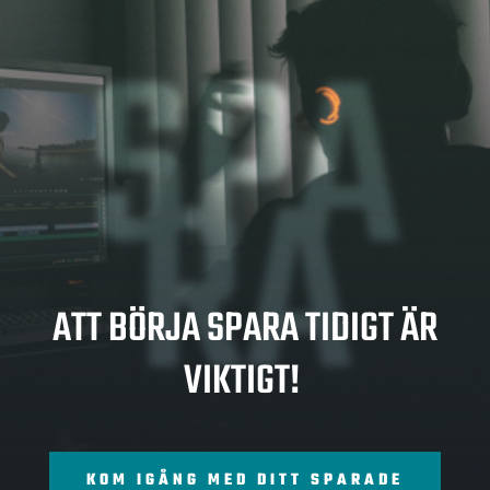
SPA
RA
ATT BÖRJA SPARA TIDIGT ÄR
VIKTIGT!
KOM IGÅNG MED DITT SPARADE