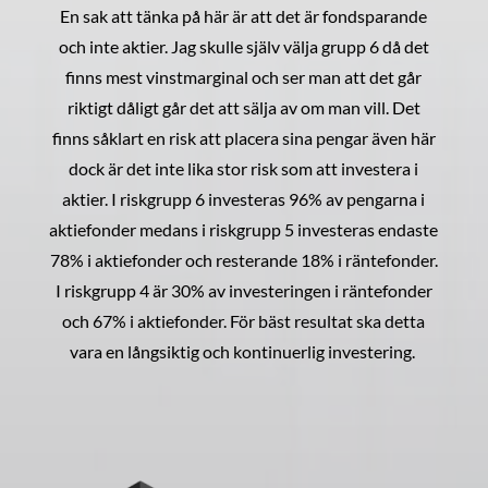
En sak att tänka på här är att det är fondsparande
och inte aktier. Jag skulle själv välja grupp 6 då det
finns mest vinstmarginal och ser man att det går
riktigt dåligt går det att sälja av om man vill. Det
finns såklart en risk att placera sina pengar även här
dock är det inte lika stor risk som att investera i
aktier. I riskgrupp 6 investeras 96% av pengarna i
aktiefonder medans i riskgrupp 5 investeras endaste
78% i aktiefonder och resterande 18% i räntefonder.
I riskgrupp 4 är 30% av investeringen i räntefonder
och 67% i aktiefonder. För bäst resultat ska detta
vara en långsiktig och kontinuerlig investering.