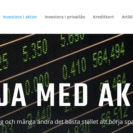
Investera i aktier
Investera i privatlån
Kreditkort
Artik
JA MED AK
g och många andra det bästa stället att börja sp