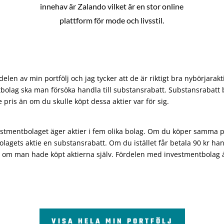
innehav är Zalando vilket är en stor online
plattform för mode och livsstil.
len av min portfölj och jag tycker att de är riktigt bra nybörjarakt
bolag ska man försöka handla till substansrabatt. Substansrabatt b
re pris än om du skulle köpt dessa aktier var för sig.
vestmentbolaget äger aktier i fem olika bolag. Om du köper samma 
olagets aktie en substansrabatt. Om du istället får betala 90 kr han
 om man hade köpt aktierna själv. Fördelen med investmentbolag är 
VISA HELA MIN PORTFÖLJ