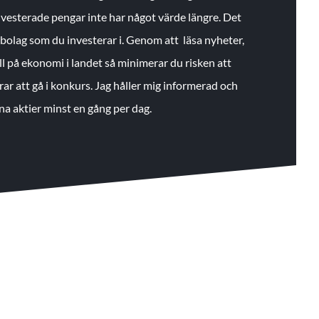
 investerade pengar inte har något värde längre. Det
de bolag som du investerar i. Genom att läsa nyheter,
ll på ekonomi i landet så minimerar du risken att
rar att gå i konkurs. Jag håller mig informerad och
na aktier minst en gång per dag.