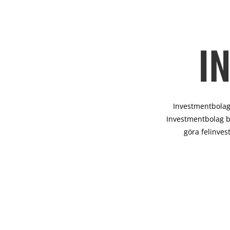
I
Investmentbolag 
Investmentbolag b
göra felinves