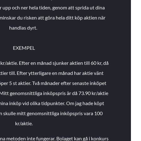
r upp och ner hela tiden, genom att sprida ut dina
minskar du risken att göra hela ditt köp aktien när
handlas dyrt.
EXEMPEL
 kr/aktie.
Efter en månad sjunker aktien till 60 kr, då
ier till.
Efter ytterligare en månad har aktie vänt
öper 5 st aktier.
Två månader efter senaste inköpet
Mitt genomsnittliga inköpspris är då 73.90 kr/aktie
 mina inköp vid olika tidpunkter. Om jag hade köpt
an skulle mitt genomsnittliga inköpspris vara 100
kr/aktie.
enna metoden inte fungerar. Bolaget kan gå i konkurs