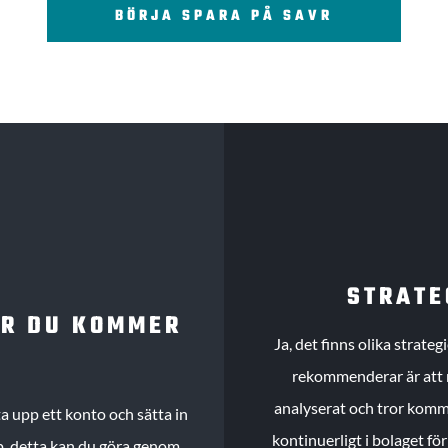
BÖRJA SPARA PÅ SAVR
STRATE
UR DU KOMMER
Ja, det finns olika strate
rekommenderar är att m
analyserat och tror komme
 upp ett konto och sätta in
kontinuerligt i bolaget fö
köp, detta kan du göra genom