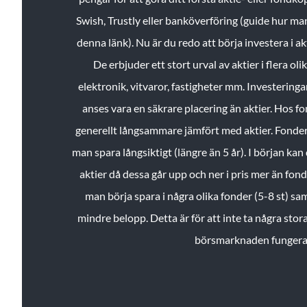
Swish, Trustly eller banköverföring (guide hur ma
denna länk). Nu är du redo att börja investera i a
De erbjuder ett stort urval av aktier i flera ol
elektronik, vitvaror, fastigheter mm. Investeringar
anses vara en säkrare placering än aktier. Hos f
generellt långsammare jämfört med aktier. Fonder 
man spara långsiktigt (längre än 5 år). I början kan d
aktier då dessa går upp och ner i pris mer än fo
man börja spara i några olika fonder (5-8 st) sam
mindre belopp. Detta är för att inte ta några stora
börsmarknaden fungera