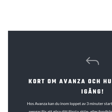
J
KORT OM AVANZA OCH H
IGÅNG!
Hos Avanza kan du inom loppet av 3 minuter starta
pengar för att göra ditt första aktie- eller fond