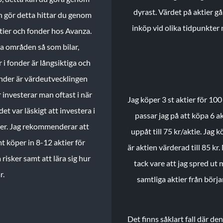
dyrast. Värdet på aktier gå
n gör detta hittar du genom
inköp vid olika tidpunkter 
ktier och fonder hos Avanza.
ika områden så som bilar,
 i fonder är långsiktiga och
onder är värdeutvecklingen
investerar man oftast i när
Jag köper 3 st aktier för 100
et var läskigt att investera i
passar jag på att köpa 6 akt
nder. Jag rekommenderar att
uppåt till 75 kr/aktie. Jag k
t köper in 8-12 aktier för
är aktien värderad till 85 kr.
 risker samt att lära sig hur
tack vare att jag spred ut
r.
samtliga aktier från börj
Det finns såklart fall där d