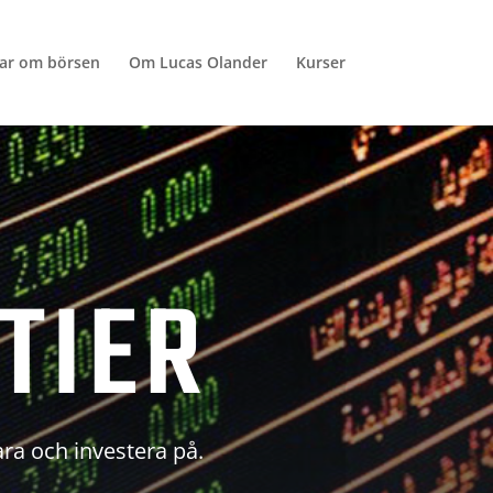
lar om börsen
Om Lucas Olander
Kurser
TIER
ara och investera på.