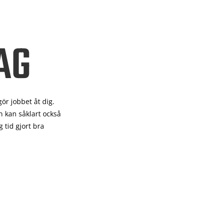
AG
gör
jobbet åt dig.
 kan såklart också
 tid gjort bra