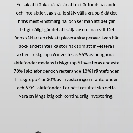
En sak att tänka på här är att det är fondsparande
och inte aktier. Jag skulle själv välja grupp 6 då det
finns mest vinstmarginal och ser man att det går
riktigt dåligt går det att sälja av om man vill. Det
finns såklart en risk att placera sina pengar även här
dock är det inte lika stor risk som att investera i
aktier. I riskgrupp 6 investeras 96% av pengarna i
aktiefonder medans i riskgrupp 5 investeras endaste
78% i aktiefonder och resterande 18% i räntefonder.
I riskgrupp 4 är 30% av investeringen i räntefonder
och 67% i aktiefonder. För bäst resultat ska detta
vara en långsiktig och kontinuerlig investering.