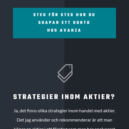
STEG FÖR STEG HUR DU
SKAPAR ETT KONTO
HOS AVANZA

STRATEGIER INOM AKTIER?
Ja, det finns olika strategier inom handel med aktier.
Det jag använder och rekommenderar är att man
köper en aktier i ett företag som man har analyserat