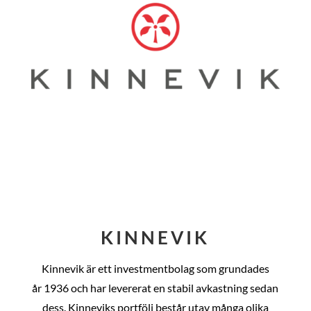
KINNEVIK
Kinnevik är ett investmentbolag som grundades
år
1936 och har levererat en stabil avkastning sedan
dess
. Kinneviks portfölj består utav många olika