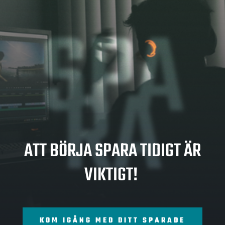
SPA
RA
ATT BÖRJA SPARA TIDIGT ÄR
VIKTIGT!
KOM IGÅNG MED DITT SPARADE