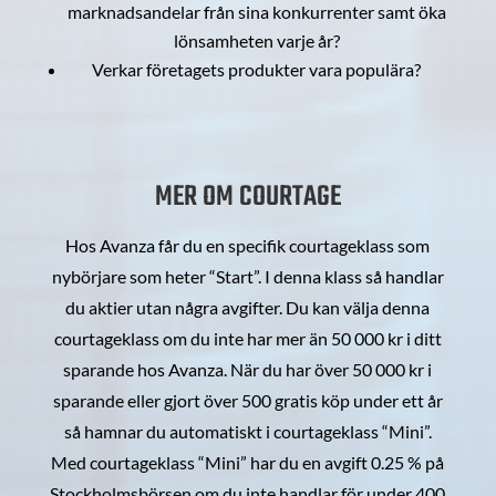
marknadsandelar från sina konkurrenter samt öka
lönsamheten varje år?
Verkar företagets produkter vara populära?
MER OM COURTAGE
Hos Avanza får du en specifik courtageklass som
nybörjare som heter “Start”. I denna klass så handlar
du aktier utan några avgifter. Du kan välja denna
courtageklass om du inte har mer än 50 000 kr i ditt
sparande hos Avanza. När du har över 50 000 kr i
sparande eller gjort över 500 gratis köp under ett år
så hamnar du automatiskt i courtageklass “Mini”.
Med courtageklass “Mini” har du en avgift 0.25 % på
Stockholmsbörsen om du inte handlar för under 400