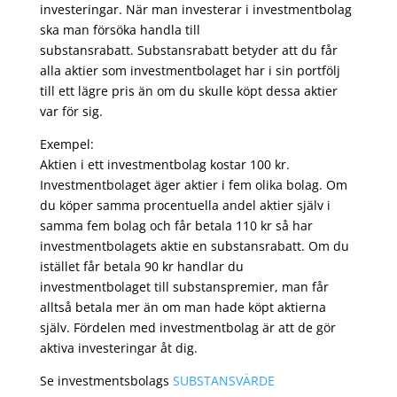
investeringar. När man investerar i investmentbolag
ska man försöka handla till
substansrabatt. Substansrabatt betyder att du får
alla aktier som investmentbolaget har i sin portfölj
till ett lägre pris än om du skulle köpt dessa aktier
var för sig.
Exempel:
Aktien i ett investmentbolag kostar 100 kr.
Investmentbolaget äger aktier i fem olika bolag. Om
du köper samma procentuella andel aktier själv i
samma fem bolag och får betala 110 kr så har
investmentbolagets aktie en substansrabatt. Om du
istället får betala 90 kr handlar du
investmentbolaget till substanspremier, man får
alltså betala mer än om man hade köpt aktierna
själv. Fördelen med investmentbolag är att de gör
aktiva investeringar åt dig.
Se investmentsbolags
SUBSTANSVÄRDE