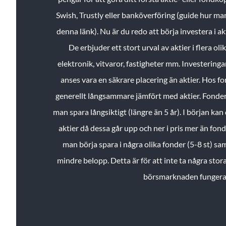
Swish, Trustly eller banköverföring (guide hur ma
denna länk). Nu är du redo att börja investera i a
De erbjuder ett stort urval av aktier i flera ol
elektronik, vitvaror, fastigheter mm. Investeringar
anses vara en säkrare placering än aktier. Hos f
generellt långsammare jämfört med aktier. Fonder 
man spara långsiktigt (längre än 5 år). I början kan d
aktier då dessa går upp och ner i pris mer än fo
man börja spara i några olika fonder (5-8 st) sam
mindre belopp. Detta är för att inte ta några stora
börsmarknaden fungera