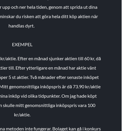
r upp och ner hela tiden, genom att sprida ut dina
minskar du risken att göra hela ditt köp aktien när
handlas dyrt.
EXEMPEL
 kr/aktie.
Efter en månad sjunker aktien till 60 kr, då
ier till.
Efter ytterligare en månad har aktie vänt
öper 5 st aktier.
Två månader efter senaste inköpet
Mitt genomsnittliga inköpspris är då 73.90 kr/aktie
 mina inköp vid olika tidpunkter. Om jag hade köpt
an skulle mitt genomsnittliga inköpspris vara 100
kr/aktie.
enna metoden inte fungerar. Bolaget kan gå i konkurs