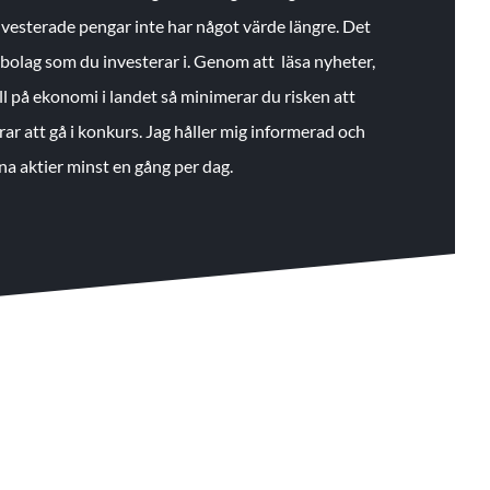
 investerade pengar inte har något värde längre. Det
de bolag som du investerar i. Genom att läsa nyheter,
ll på ekonomi i landet så minimerar du risken att
rar att gå i konkurs. Jag håller mig informerad och
na aktier minst en gång per dag.