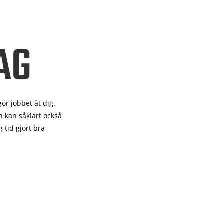
AG
gör
jobbet åt dig.
 kan såklart också
 tid gjort bra