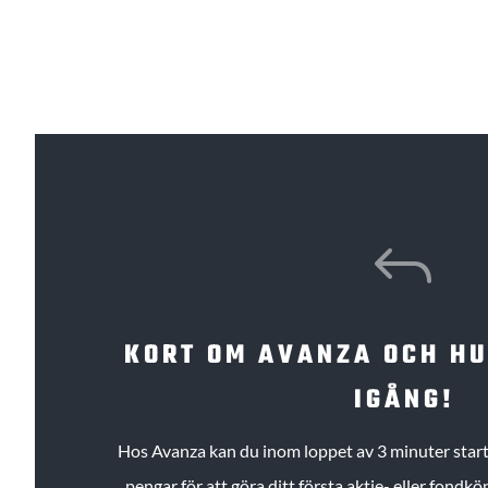
J
KORT OM AVANZA OCH H
IGÅNG!
Hos Avanza kan du inom loppet av 3 minuter starta
pengar för att göra ditt första aktie- eller fond