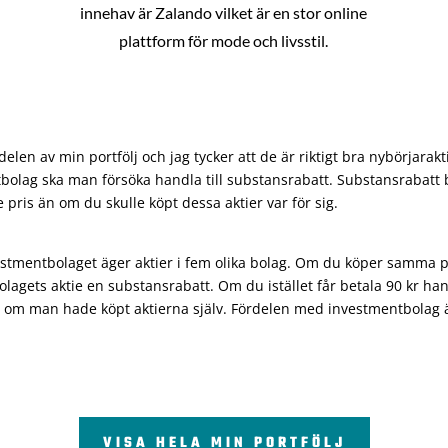
innehav är Zalando vilket är en stor online
plattform för mode och livsstil.
len av min portfölj och jag tycker att de är riktigt bra nybörjarakt
bolag ska man försöka handla till substansrabatt. Substansrabatt b
re pris än om du skulle köpt dessa aktier var för sig.
vestmentbolaget äger aktier i fem olika bolag. Om du köper samma 
olagets aktie en substansrabatt. Om du istället får betala 90 kr han
 om man hade köpt aktierna själv. Fördelen med investmentbolag är 
VISA HELA MIN PORTFÖLJ