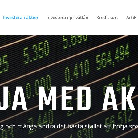
Investera i aktier
Investera i privatlån
Kreditkort
Artik
JA MED AK
g och många andra det bästa stället att börja sp