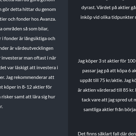
dyrast. Värdet på aktier gå
n gör detta hittar du genom
inköp vid olika tidpunkter 
ktier och fonder hos Avanza.
ika områden så som bilar,
 i fonder är långsiktiga och
onder är värdeutvecklingen
investerar man oftast i när
Jag köper 3 st aktier för 100
et var läskigt att investera i
passar jag på att köpa 6 akt
nder. Jag rekommenderar att
uppåt till 75 kr/aktie. Jag k
t köper in 8-12 aktier för
är aktien värderad till 85 kr.
 risker samt att lära sig hur
tack vare att jag spred ut
r.
samtliga aktier från börj
Det finns såklart fall där d