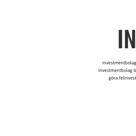
I
Investmentbolag 
Investmentbolag b
göra felinves