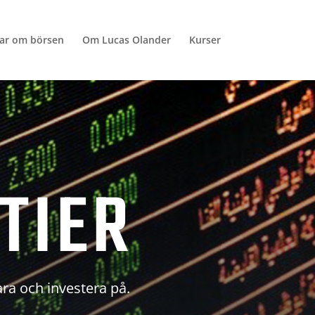
lar om börsen
Om Lucas Olander
Kurser
TIER
ara och investera på.