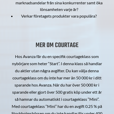
marknadsandelar från sina konkurrenter samt öka
lönsamheten varje år?
Verkar företagets produkter vara populära?
MER OM COURTAGE
Hos Avanza får du en specifik courtageklass som
nybörjare som heter “Start”. I denna klass så handlar
du aktier utan några avgifter. Du kan välja denna
courtageklass om du inte har mer än 50 000 kr i ditt
sparande hos Avanza. När du har över 50 000 kr i
sparande eller gjort över 500 gratis köp under ett år
så hamnar du automatiskt i courtageklass “Mini”.
Med courtageklass “Mini” har du en avgift 0.25 % på
Stockholmsbörsen om du inte handlar för under 400