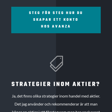
STEG FÖR STEG HUR DU
SKAPAR ETT KONTO
HOS AVANZA

STRATEGIER INOM AKTIER?
Ja, det finns olika strategier inom handel med aktier.
Det jag använder och rekommenderar är att man
köper en aktier i ett företag som man har analyserat