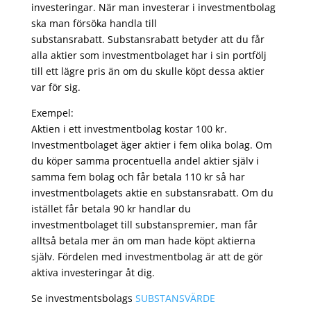
investeringar. När man investerar i investmentbolag
ska man försöka handla till
substansrabatt. Substansrabatt betyder att du får
alla aktier som investmentbolaget har i sin portfölj
till ett lägre pris än om du skulle köpt dessa aktier
var för sig.
Exempel:
Aktien i ett investmentbolag kostar 100 kr.
Investmentbolaget äger aktier i fem olika bolag. Om
du köper samma procentuella andel aktier själv i
samma fem bolag och får betala 110 kr så har
investmentbolagets aktie en substansrabatt. Om du
istället får betala 90 kr handlar du
investmentbolaget till substanspremier, man får
alltså betala mer än om man hade köpt aktierna
själv. Fördelen med investmentbolag är att de gör
aktiva investeringar åt dig.
Se investmentsbolags
SUBSTANSVÄRDE