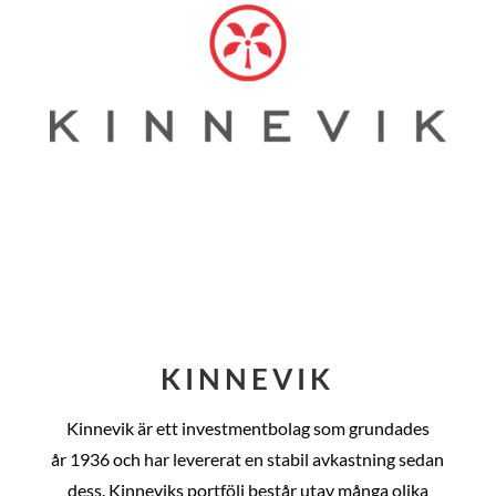
KINNEVIK
Kinnevik är ett investmentbolag som grundades
år
1936 och har levererat en stabil avkastning sedan
dess
. Kinneviks portfölj består utav många olika