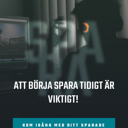
SPA
RA
ATT BÖRJA SPARA TIDIGT ÄR
VIKTIGT!
KOM IGÅNG MED DITT SPARADE