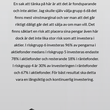
En sak att tänka på här är att det är fondsparande
och inte aktier. Jag skulle själv välja grupp 6 då det
finns mest vinstmarginal och ser man att det går
riktigt dåligt går det att sälja av om man vill. Det
finns såklart en risk att placera sina pengar även här
dock är det inte lika stor risk som att investera i
aktier. I riskgrupp 6 investeras 96% av pengarna i
aktiefonder medans i riskgrupp 5 investeras endaste
78% i aktiefonder och resterande 18% i räntefonder.
I riskgrupp 4 är 30% av investeringen i räntefonder
och 67% i aktiefonder. För bäst resultat ska detta
vara en långsiktig och kontinuerlig investering.