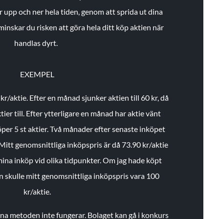
r upp och ner hela tiden, genom att sprida ut dina
minskar du risken att göra hela ditt köp aktien när
handlas dyrt.
EXEMPEL
 kr/aktie.
Efter en månad sjunker aktien till 60 kr, då
ier till.
Efter ytterligare en månad har aktie vänt
öper 5 st aktier.
Två månader efter senaste inköpet
Mitt genomsnittliga inköpspris är då 73.90 kr/aktie
 mina inköp vid olika tidpunkter. Om jag hade köpt
an skulle mitt genomsnittliga inköpspris vara 100
kr/aktie.
enna metoden inte fungerar. Bolaget kan gå i konkurs