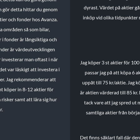
dyrast. Värdet på aktier gå
n gör detta hittar du genom
inköp vid olika tidpunkter 
ktier och fonder hos Avanza.
ika områden så som bilar,
 i fonder är långsiktiga och
onder är värdeutvecklingen
investerar man oftast i när
Jag köper 3 st aktier för 100
et var läskigt att investera i
passar jag på att köpa 6 akt
nder. Jag rekommenderar att
uppåt till 75 kr/aktie. Jag k
t köper in 8-12 aktier för
är aktien värderad till 85 kr.
 risker samt att lära sig hur
tack vare att jag spred ut
r.
samtliga aktier från börj
Det finns såklart fall där d