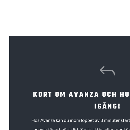
J
KORT OM AVANZA OCH H
IGÅNG!
Hos Avanza kan du inom loppet av 3 minuter starta
pengar för att göra ditt första aktie- eller fond