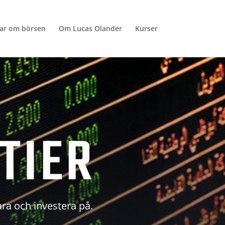
lar om börsen
Om Lucas Olander
Kurser
TIER
ara och investera på.