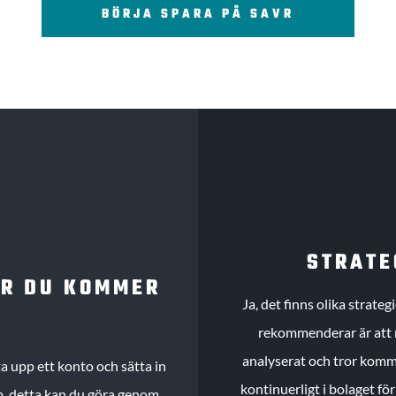
BÖRJA SPARA PÅ SAVR
STRATE
UR DU KOMMER
Ja, det finns olika strate
rekommenderar är att m
analyserat och tror komme
 upp ett konto och sätta in
kontinuerligt i bolaget fö
köp, detta kan du göra genom