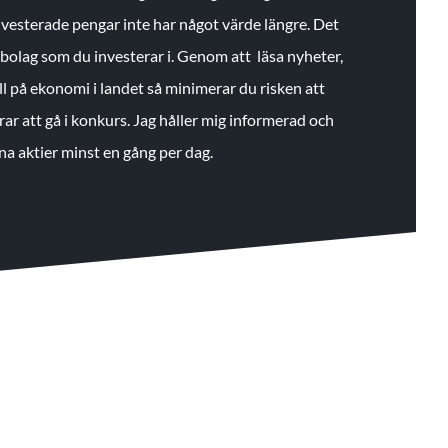
 investerade pengar inte har något värde längre. Det
de bolag som du investerar i. Genom att läsa nyheter,
ll på ekonomi i landet så minimerar du risken att
rar att gå i konkurs. Jag håller mig informerad och
na aktier minst en gång per dag.