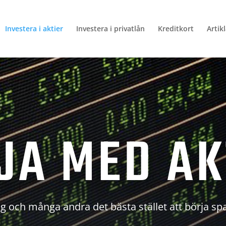
Investera i aktier
Investera i privatlån
Kreditkort
Artik
JA MED AK
g och många andra det bästa stället att börja sp