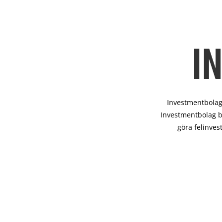
I
Investmentbolag 
Investmentbolag b
göra felinves