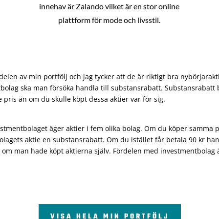
innehav är Zalando vilket är en stor online
plattform för mode och livsstil.
len av min portfölj och jag tycker att de är riktigt bra nybörjarakt
bolag ska man försöka handla till substansrabatt. Substansrabatt b
re pris än om du skulle köpt dessa aktier var för sig.
vestmentbolaget äger aktier i fem olika bolag. Om du köper samma 
olagets aktie en substansrabatt. Om du istället får betala 90 kr han
 om man hade köpt aktierna själv. Fördelen med investmentbolag är 
VISA HELA MIN PORTFÖLJ