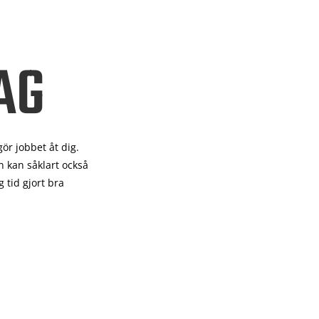
AG
gör
jobbet åt dig.
 kan såklart också
 tid gjort bra