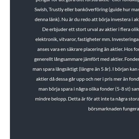
Swish, Trustly eller banköverföring (guide hur ma
denna länk). Nu är du redo att börja investera i a
De erbjuder ett stort urval av aktier i flera ol
elektronik, vitvaror, fastigheter mm. Investeringar
anses vara en säkrare placering än aktier. Hos f
generellt långsammare jämfört med aktier. Fonder 
man spara långsiktigt (längre än 5 år). I början kan d
aktier då dessa går upp och ner i pris mer än fo
man börja spara i några olika fonder (5-8 st) sam
mindre belopp. Detta är för att inte ta några stora
börsmarknaden fungera