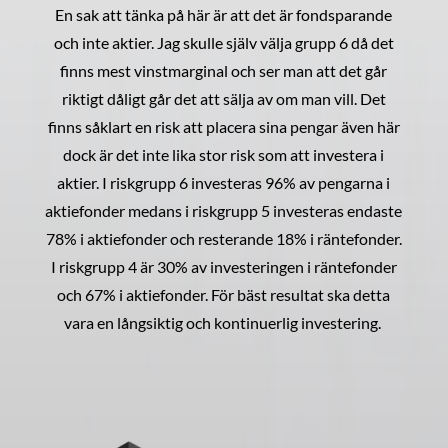
En sak att tänka på här är att det är fondsparande
och inte aktier. Jag skulle själv välja grupp 6 då det
finns mest vinstmarginal och ser man att det går
riktigt dåligt går det att sälja av om man vill. Det
finns såklart en risk att placera sina pengar även här
dock är det inte lika stor risk som att investera i
aktier. I riskgrupp 6 investeras 96% av pengarna i
aktiefonder medans i riskgrupp 5 investeras endaste
78% i aktiefonder och resterande 18% i räntefonder.
I riskgrupp 4 är 30% av investeringen i räntefonder
och 67% i aktiefonder. För bäst resultat ska detta
vara en långsiktig och kontinuerlig investering.