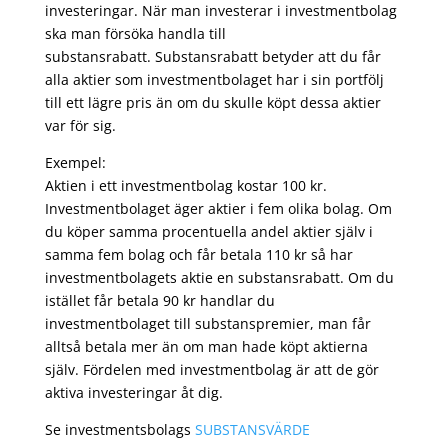
investeringar. När man investerar i investmentbolag
ska man försöka handla till
substansrabatt. Substansrabatt betyder att du får
alla aktier som investmentbolaget har i sin portfölj
till ett lägre pris än om du skulle köpt dessa aktier
var för sig.
Exempel:
Aktien i ett investmentbolag kostar 100 kr.
Investmentbolaget äger aktier i fem olika bolag. Om
du köper samma procentuella andel aktier själv i
samma fem bolag och får betala 110 kr så har
investmentbolagets aktie en substansrabatt. Om du
istället får betala 90 kr handlar du
investmentbolaget till substanspremier, man får
alltså betala mer än om man hade köpt aktierna
själv. Fördelen med investmentbolag är att de gör
aktiva investeringar åt dig.
Se investmentsbolags
SUBSTANSVÄRDE