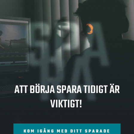
SPA
RA
ATT BÖRJA SPARA TIDIGT ÄR
VIKTIGT!
KOM IGÅNG MED DITT SPARADE