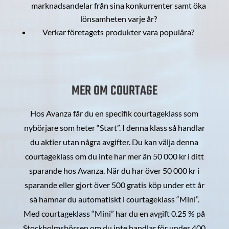
marknadsandelar från sina konkurrenter samt öka
lönsamheten varje år?
Verkar företagets produkter vara populära?
MER OM COURTAGE
Hos Avanza får du en specifik courtageklass som
nybörjare som heter “Start”. I denna klass så handlar
du aktier utan några avgifter. Du kan välja denna
courtageklass om du inte har mer än 50 000 kr i ditt
sparande hos Avanza. När du har över 50 000 kr i
sparande eller gjort över 500 gratis köp under ett år
så hamnar du automatiskt i courtageklass “Mini”.
Med courtageklass “Mini” har du en avgift 0.25 % på
Stockholmsbörsen om du inte handlar för under 400