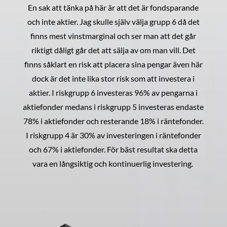
En sak att tänka på här är att det är fondsparande
och inte aktier. Jag skulle själv välja grupp 6 då det
finns mest vinstmarginal och ser man att det går
riktigt dåligt går det att sälja av om man vill. Det
finns såklart en risk att placera sina pengar även här
dock är det inte lika stor risk som att investera i
aktier. I riskgrupp 6 investeras 96% av pengarna i
aktiefonder medans i riskgrupp 5 investeras endaste
78% i aktiefonder och resterande 18% i räntefonder.
I riskgrupp 4 är 30% av investeringen i räntefonder
och 67% i aktiefonder. För bäst resultat ska detta
vara en långsiktig och kontinuerlig investering.