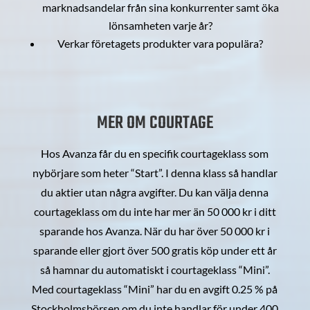
marknadsandelar från sina konkurrenter samt öka
lönsamheten varje år?
Verkar företagets produkter vara populära?
MER OM COURTAGE
Hos Avanza får du en specifik courtageklass som
nybörjare som heter “Start”. I denna klass så handlar
du aktier utan några avgifter. Du kan välja denna
courtageklass om du inte har mer än 50 000 kr i ditt
sparande hos Avanza. När du har över 50 000 kr i
sparande eller gjort över 500 gratis köp under ett år
så hamnar du automatiskt i courtageklass “Mini”.
Med courtageklass “Mini” har du en avgift 0.25 % på
Stockholmsbörsen om du inte handlar för under 400