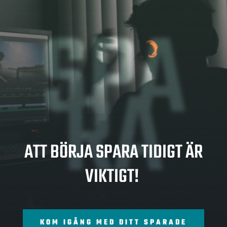
SPA
RA
ATT BÖRJA SPARA TIDIGT ÄR
VIKTIGT!
KOM IGÅNG MED DITT SPARADE