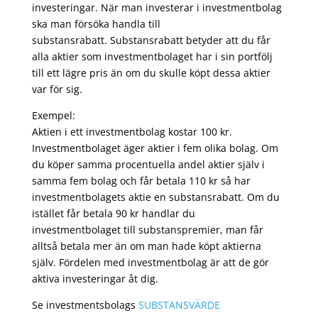
investeringar. När man investerar i investmentbolag
ska man försöka handla till
substansrabatt. Substansrabatt betyder att du får
alla aktier som investmentbolaget har i sin portfölj
till ett lägre pris än om du skulle köpt dessa aktier
var för sig.
Exempel:
Aktien i ett investmentbolag kostar 100 kr.
Investmentbolaget äger aktier i fem olika bolag. Om
du köper samma procentuella andel aktier själv i
samma fem bolag och får betala 110 kr så har
investmentbolagets aktie en substansrabatt. Om du
istället får betala 90 kr handlar du
investmentbolaget till substanspremier, man får
alltså betala mer än om man hade köpt aktierna
själv. Fördelen med investmentbolag är att de gör
aktiva investeringar åt dig.
Se investmentsbolags
SUBSTANSVÄRDE