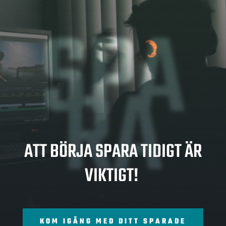
SPA
RA
ATT BÖRJA SPARA TIDIGT ÄR
VIKTIGT!
KOM IGÅNG MED DITT SPARADE