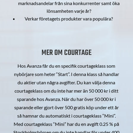
marknadsandelar från sina konkurrenter samt öka
lönsamheten varje år?
Verkar företagets produkter vara populära?
MER OM COURTAGE
Hos Avanza får du en specifik courtageklass som
nybörjare som heter “Start”. I denna klass så handlar
du aktier utan några avgifter. Du kan välja denna
courtageklass om du inte har mer än 50 000 kr i ditt
sparande hos Avanza. När du har över 50 000 kr i
sparande eller gjort över 500 gratis köp under ett år
så hamnar du automatiskt i courtageklass “Mini”.
Med courtageklass “Mini” har du en avgift 0.25 % på
Stockholmsbörsen om du inte handlar för under 400