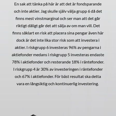
En sak att tänka på här är att det är fondsparande
och inte aktier. Jag skulle själv välja grupp 6 då det
finns mest vinstmarginal och ser man att det går
riktigt dåligt går det att sälja av om man vill. Det
finns såklart en risk att placera sina pengar även här
dock är det inte lika stor risk som att investera i
aktier. I riskgrupp 6 investeras 96% av pengarna i
aktiefonder medans i riskgrupp 5 investeras endaste
78% i aktiefonder och resterande 18% i räntefonder.
I riskgrupp 4 är 30% av investeringen i räntefonder
och 67% i aktiefonder. För bäst resultat ska detta
vara en långsiktig och kontinuerlig investering.