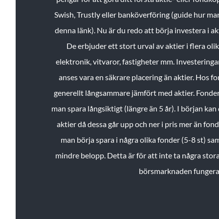
Swish, Trustly eller banköverföring (guide hur ma
denna länk). Nu är du redo att börja investera i a
De erbjuder ett stort urval av aktier i flera ol
elektronik, vitvaror, fastigheter mm. Investeringar
anses vara en säkrare placering än aktier. Hos f
generellt långsammare jämfört med aktier. Fonder 
man spara långsiktigt (längre än 5 år). I början kan d
aktier då dessa går upp och ner i pris mer än fo
man börja spara i några olika fonder (5-8 st) sam
mindre belopp. Detta är för att inte ta några stora
börsmarknaden fungera