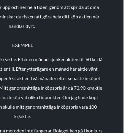
r upp och ner hela tiden, genom att sprida ut dina
minskar du risken att göra hela ditt köp aktien när
handlas dyrt.
EXEMPEL
 kr/aktie.
Efter en månad sjunker aktien till 60 kr, då
ier till.
Efter ytterligare en månad har aktie vänt
öper 5 st aktier.
Två månader efter senaste inköpet
Mitt genomsnittliga inköpspris är då 73.90 kr/aktie
 mina inköp vid olika tidpunkter. Om jag hade köpt
an skulle mitt genomsnittliga inköpspris vara 100
kr/aktie.
enna metoden inte fungerar. Bolaget kan gå i konkurs