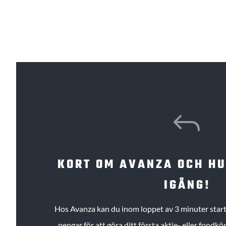
J
KORT OM AVANZA OCH H
IGÅNG!
Hos Avanza kan du inom loppet av 3 minuter starta
pengar för att göra ditt första aktie- eller fond