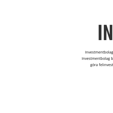
I
Investmentbolag 
Investmentbolag b
göra felinves