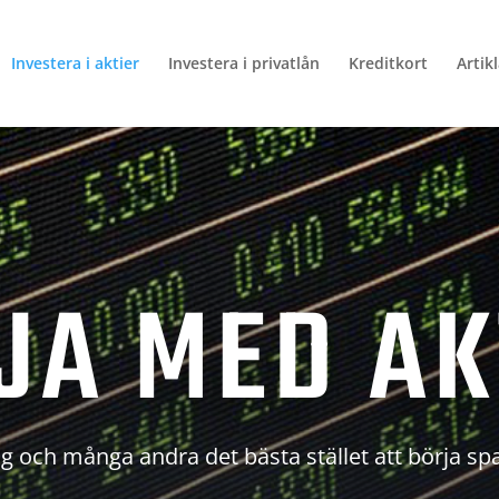
Investera i aktier
Investera i privatlån
Kreditkort
Artik
JA MED AK
g och många andra det bästa stället att börja sp