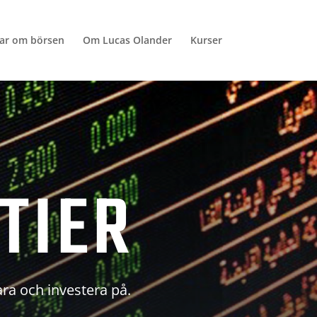
lar om börsen
Om Lucas Olander
Kurser
TIER
ara och investera på.