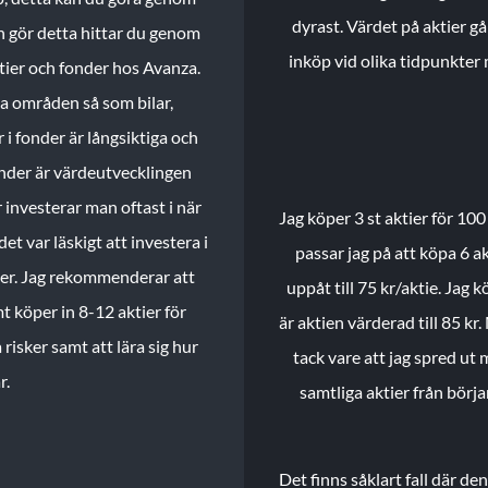
dyrast. Värdet på aktier gå
n gör detta hittar du genom
inköp vid olika tidpunkter 
ktier och fonder hos Avanza.
ika områden så som bilar,
 i fonder är långsiktiga och
onder är värdeutvecklingen
investerar man oftast i när
Jag köper 3 st aktier för 100
et var läskigt att investera i
passar jag på att köpa 6 akt
nder. Jag rekommenderar att
uppåt till 75 kr/aktie. Jag k
t köper in 8-12 aktier för
är aktien värderad till 85 kr.
 risker samt att lära sig hur
tack vare att jag spred ut
r.
samtliga aktier från börj
Det finns såklart fall där d