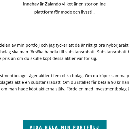
innehav är Zalando vilket är en stor online
plattform för mode och livsstil.
len av min portfölj och jag tycker att de är riktigt bra nybörjarakt
bolag ska man försöka handla till substansrabatt. Substansrabatt b
re pris än om du skulle köpt dessa aktier var för sig.
vestmentbolaget äger aktier i fem olika bolag. Om du köper samma 
olagets aktie en substansrabatt. Om du istället får betala 90 kr han
 om man hade köpt aktierna själv. Fördelen med investmentbolag är 
VISA HELA MIN PORTFÖLJ