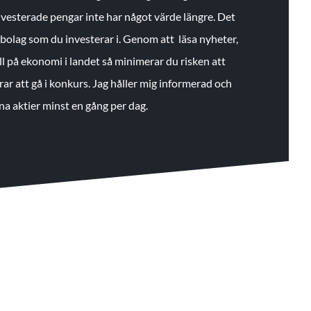
 investerade pengar inte har något värde längre. Det
de bolag som du investerar i. Genom att läsa nyheter,
ll på ekonomi i landet så minimerar du risken att
rar att gå i konkurs. Jag håller mig informerad och
na aktier minst en gång per dag.