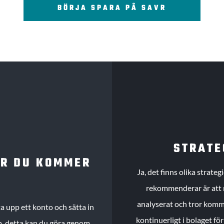
BÖRJA SPARA PÅ SAVR
STRATE
UR DU KOMMER
Ja, det finns olika strate
rekommenderar är att m
analyserat och tror komme
 upp ett konto och sätta in
kontinuerligt i bolaget fö
köp, detta kan du göra genom