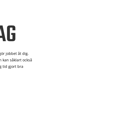
AG
gör
jobbet åt dig.
 kan såklart också
 tid gjort bra