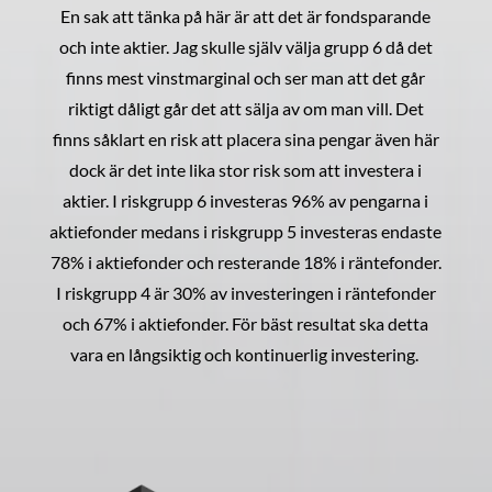
En sak att tänka på här är att det är fondsparande
och inte aktier. Jag skulle själv välja grupp 6 då det
finns mest vinstmarginal och ser man att det går
riktigt dåligt går det att sälja av om man vill. Det
finns såklart en risk att placera sina pengar även här
dock är det inte lika stor risk som att investera i
aktier. I riskgrupp 6 investeras 96% av pengarna i
aktiefonder medans i riskgrupp 5 investeras endaste
78% i aktiefonder och resterande 18% i räntefonder.
I riskgrupp 4 är 30% av investeringen i räntefonder
och 67% i aktiefonder. För bäst resultat ska detta
vara en långsiktig och kontinuerlig investering.