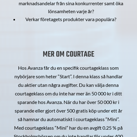
marknadsandelar från sina konkurrenter samt öka
lönsamheten varje år?
Verkar företagets produkter vara populära?
MER OM COURTAGE
Hos Avanza får du en specifik courtageklass som
nybörjare som heter “Start”. I denna klass så handlar
du aktier utan några avgifter. Du kan välja denna
courtageklass om du inte har mer än 50 000 kr i ditt
sparande hos Avanza. När du har över 50 000 kr i
sparande eller gjort över 500 gratis köp under ett år
så hamnar du automatiskt i courtageklass “Mini”.
Med courtageklass “Mini” har du en avgift 0.25 % på
Stockholmsbörsen om du inte handlar för under 400