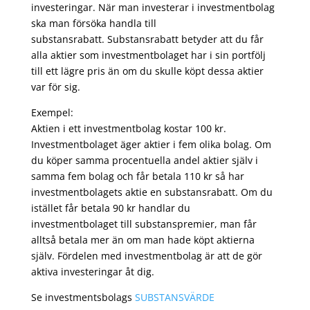
investeringar. När man investerar i investmentbolag
ska man försöka handla till
substansrabatt. Substansrabatt betyder att du får
alla aktier som investmentbolaget har i sin portfölj
till ett lägre pris än om du skulle köpt dessa aktier
var för sig.
Exempel:
Aktien i ett investmentbolag kostar 100 kr.
Investmentbolaget äger aktier i fem olika bolag. Om
du köper samma procentuella andel aktier själv i
samma fem bolag och får betala 110 kr så har
investmentbolagets aktie en substansrabatt. Om du
istället får betala 90 kr handlar du
investmentbolaget till substanspremier, man får
alltså betala mer än om man hade köpt aktierna
själv. Fördelen med investmentbolag är att de gör
aktiva investeringar åt dig.
Se investmentsbolags
SUBSTANSVÄRDE