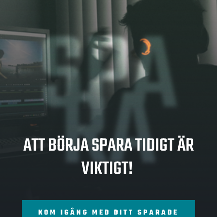
SPA
RA
ATT BÖRJA SPARA TIDIGT ÄR
VIKTIGT!
KOM IGÅNG MED DITT SPARADE