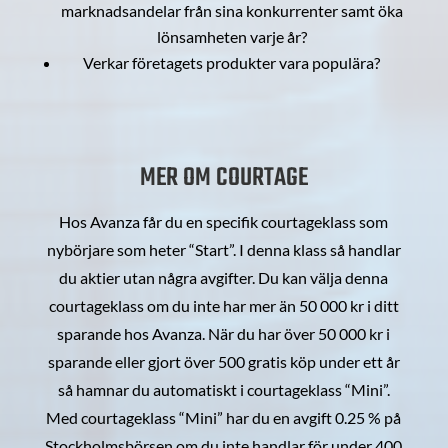
marknadsandelar från sina konkurrenter samt öka
lönsamheten varje år?
Verkar företagets produkter vara populära?
MER OM COURTAGE
Hos Avanza får du en specifik courtageklass som
nybörjare som heter “Start”. I denna klass så handlar
du aktier utan några avgifter. Du kan välja denna
courtageklass om du inte har mer än 50 000 kr i ditt
sparande hos Avanza. När du har över 50 000 kr i
sparande eller gjort över 500 gratis köp under ett år
så hamnar du automatiskt i courtageklass “Mini”.
Med courtageklass “Mini” har du en avgift 0.25 % på
Stockholmsbörsen om du inte handlar för under 400