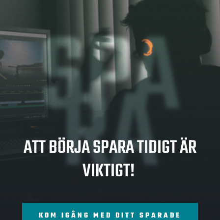
SPA
RA
ATT BÖRJA SPARA TIDIGT ÄR
VIKTIGT!
KOM IGÅNG MED DITT SPARADE