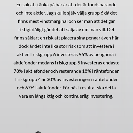
En sak att tänka på här är att det är fondsparande
och inte aktier. Jag skulle själv välja grupp 6 då det
finns mest vinstmarginal och ser man att det går
riktigt dåligt går det att sälja av om man vill. Det
finns såklart en risk att placera sina pengar även här
dock är det inte lika stor risk som att investera i
aktier. I riskgrupp 6 investeras 96% av pengarna i
aktiefonder medans i riskgrupp 5 investeras endaste
78% i aktiefonder och resterande 18% i räntefonder.
I riskgrupp 4 är 30% av investeringen i räntefonder
och 67% i aktiefonder. För bäst resultat ska detta
vara en långsiktig och kontinuerlig investering.