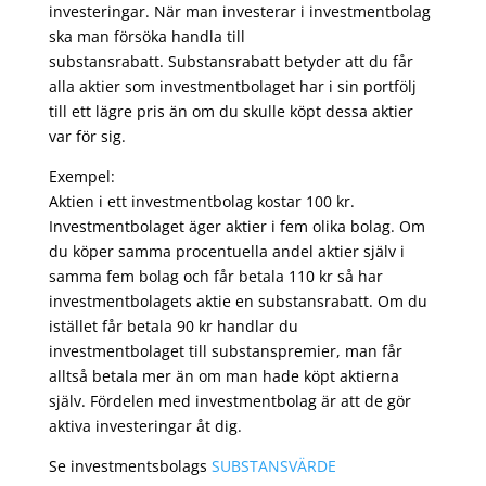
investeringar. När man investerar i investmentbolag
ska man försöka handla till
substansrabatt. Substansrabatt betyder att du får
alla aktier som investmentbolaget har i sin portfölj
till ett lägre pris än om du skulle köpt dessa aktier
var för sig.
Exempel:
Aktien i ett investmentbolag kostar 100 kr.
Investmentbolaget äger aktier i fem olika bolag. Om
du köper samma procentuella andel aktier själv i
samma fem bolag och får betala 110 kr så har
investmentbolagets aktie en substansrabatt. Om du
istället får betala 90 kr handlar du
investmentbolaget till substanspremier, man får
alltså betala mer än om man hade köpt aktierna
själv. Fördelen med investmentbolag är att de gör
aktiva investeringar åt dig.
Se investmentsbolags
SUBSTANSVÄRDE