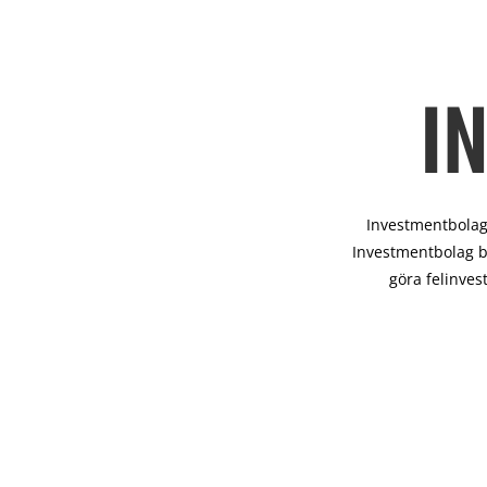
I
Investmentbolag 
Investmentbolag b
göra felinves