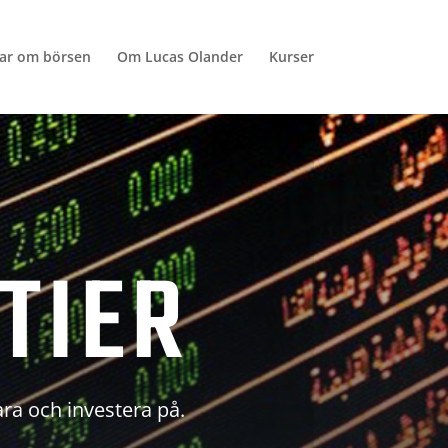
lar om börsen
Om Lucas Olander
Kurser
TIER
ara och investera på.