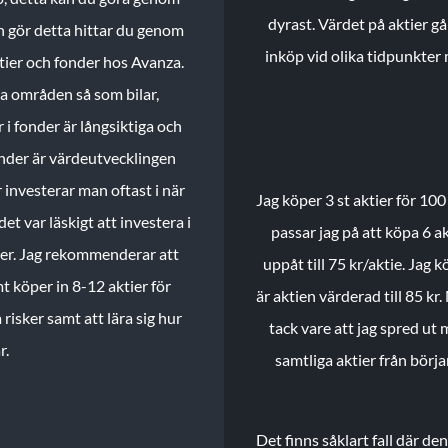
dyrast. Värdet på aktier gå
n gör detta hittar du genom
inköp vid olika tidpunkter 
ktier och fonder hos Avanza.
ika områden så som bilar,
 i fonder är långsiktiga och
onder är värdeutvecklingen
investerar man oftast i när
Jag köper 3 st aktier för 100
et var läskigt att investera i
passar jag på att köpa 6 akt
nder. Jag rekommenderar att
uppåt till 75 kr/aktie. Jag k
t köper in 8-12 aktier för
är aktien värderad till 85 kr.
 risker samt att lära sig hur
tack vare att jag spred ut
r.
samtliga aktier från börj
Det finns såklart fall där d