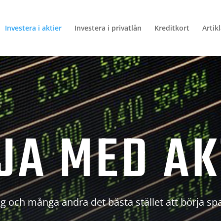
Investera i aktier
Investera i privatlån
Kreditkort
Artik
JA MED AK
g och många andra det bästa stället att börja sp