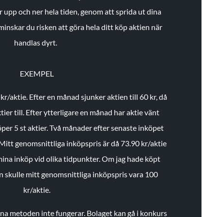
r upp och ner hela tiden, genom att sprida ut dina
minskar du risken att göra hela ditt köp aktien när
handlas dyrt.
EXEMPEL
 kr/aktie.
Efter en månad sjunker aktien till 60 kr, då
ier till.
Efter ytterligare en månad har aktie vänt
öper 5 st aktier.
Två månader efter senaste inköpet
Mitt genomsnittliga inköpspris är då 73.90 kr/aktie
 mina inköp vid olika tidpunkter. Om jag hade köpt
an skulle mitt genomsnittliga inköpspris vara 100
kr/aktie.
enna metoden inte fungerar. Bolaget kan gå i konkurs