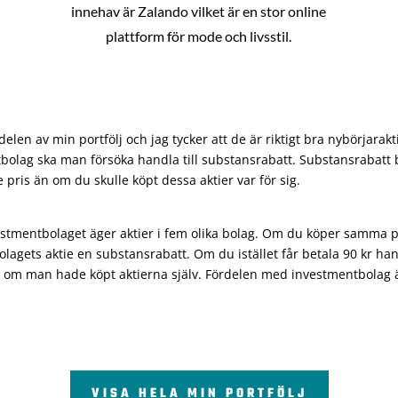
innehav är Zalando vilket är en stor online
plattform för mode och livsstil.
len av min portfölj och jag tycker att de är riktigt bra nybörjarakt
bolag ska man försöka handla till substansrabatt. Substansrabatt b
re pris än om du skulle köpt dessa aktier var för sig.
vestmentbolaget äger aktier i fem olika bolag. Om du köper samma 
olagets aktie en substansrabatt. Om du istället får betala 90 kr han
 om man hade köpt aktierna själv. Fördelen med investmentbolag är 
VISA HELA MIN PORTFÖLJ