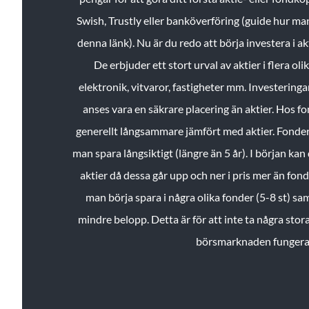
Swish, Trustly eller banköverföring (guide hur ma
denna länk). Nu är du redo att börja investera i a
De erbjuder ett stort urval av aktier i flera ol
elektronik, vitvaror, fastigheter mm. Investeringar
anses vara en säkrare placering än aktier. Hos f
generellt långsammare jämfört med aktier. Fonder 
man spara långsiktigt (längre än 5 år). I början kan d
aktier då dessa går upp och ner i pris mer än fo
man börja spara i några olika fonder (5-8 st) sam
mindre belopp. Detta är för att inte ta några stora
börsmarknaden fungera