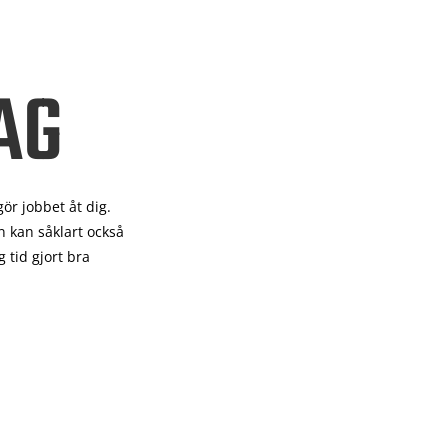
AG
gör
jobbet åt dig.
 kan såklart också
 tid gjort bra