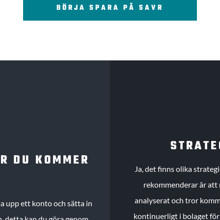
BÖRJA SPARA PÅ SAVR
STRATE
UR DU KOMMER
Ja, det finns olika strate
rekommenderar är att m
analyserat och tror komme
 upp ett konto och sätta in
kontinuerligt i bolaget fö
köp, detta kan du göra genom