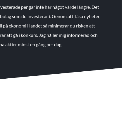
 investerade pengar inte har något värde längre. Det
de bolag som du investerar i. Genom att läsa nyheter,
ll på ekonomi i landet så minimerar du risken att
rar att gå i konkurs. Jag håller mig informerad och
na aktier minst en gång per dag.