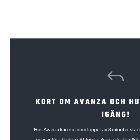
J
KORT OM AVANZA OCH H
IGÅNG!
Hos Avanza kan du inom loppet av 3 minuter starta
pengar för att göra ditt första aktie- eller fond