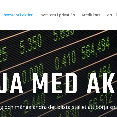
Investera i aktier
Investera i privatlån
Kreditkort
Artik
JA MED AK
g och många andra det bästa stället att börja sp