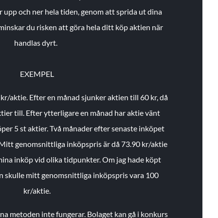
r upp och ner hela tiden, genom att sprida ut dina
minskar du risken att göra hela ditt köp aktien när
handlas dyrt.
EXEMPEL
 kr/aktie.
Efter en månad sjunker aktien till 60 kr, då
ier till.
Efter ytterligare en månad har aktie vänt
öper 5 st aktier.
Två månader efter senaste inköpet
Mitt genomsnittliga inköpspris är då 73.90 kr/aktie
 mina inköp vid olika tidpunkter. Om jag hade köpt
an skulle mitt genomsnittliga inköpspris vara 100
kr/aktie.
enna metoden inte fungerar. Bolaget kan gå i konkurs