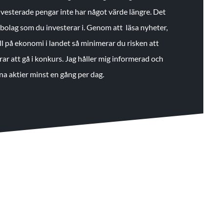
 investerade pengar inte har något värde längre. Det
de bolag som du investerar i. Genom att läsa nyheter,
ll på ekonomi i landet så minimerar du risken att
rar att gå i konkurs. Jag håller mig informerad och
na aktier minst en gång per dag.