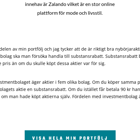
innehav är Zalando vilket är en stor online
plattform för mode och livsstil.
len av min portfölj och jag tycker att de är riktigt bra nybörjarakt
bolag ska man försöka handla till substansrabatt. Substansrabatt b
re pris än om du skulle köpt dessa aktier var för sig.
vestmentbolaget äger aktier i fem olika bolag. Om du köper samma 
olagets aktie en substansrabatt. Om du istället får betala 90 kr han
 om man hade köpt aktierna själv. Fördelen med investmentbolag är 
VISA HELA MIN PORTFÖLJ