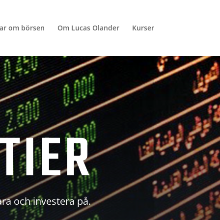
lar om börsen
Om Lucas Olander
Kurser
TIER
ara och investera på.