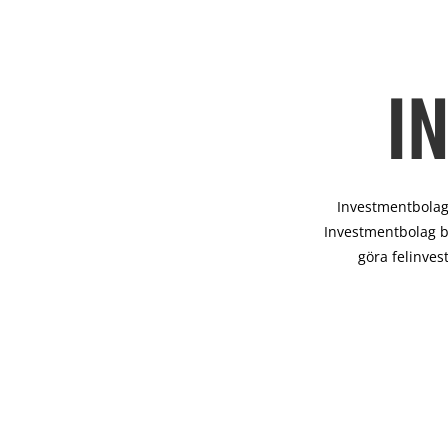
I
Investmentbolag 
Investmentbolag b
göra felinves