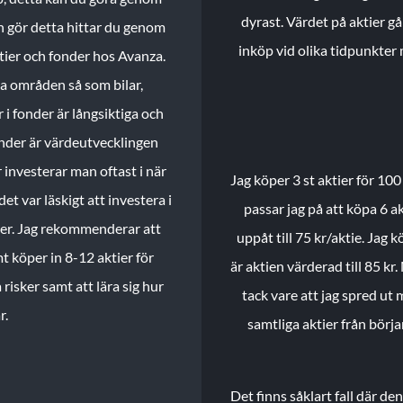
dyrast. Värdet på aktier gå
n gör detta hittar du genom
inköp vid olika tidpunkter 
ktier och fonder hos Avanza.
ika områden så som bilar,
 i fonder är långsiktiga och
onder är värdeutvecklingen
investerar man oftast i när
Jag köper 3 st aktier för 100
et var läskigt att investera i
passar jag på att köpa 6 akt
nder. Jag rekommenderar att
uppåt till 75 kr/aktie. Jag k
t köper in 8-12 aktier för
är aktien värderad till 85 kr.
 risker samt att lära sig hur
tack vare att jag spred ut
r.
samtliga aktier från börj
Det finns såklart fall där d