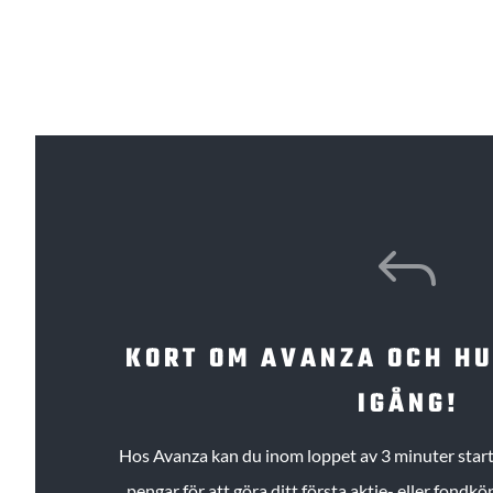
J
KORT OM AVANZA OCH H
IGÅNG!
Hos Avanza kan du inom loppet av 3 minuter starta
pengar för att göra ditt första aktie- eller fond