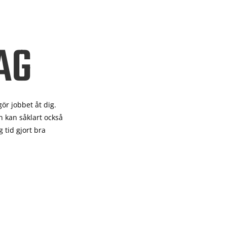
AG
gör
jobbet åt dig.
 kan såklart också
 tid gjort bra