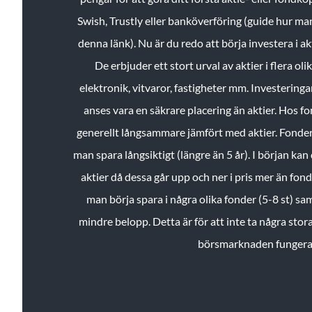
Swish, Trustly eller banköverföring (guide hur ma
denna länk). Nu är du redo att börja investera i a
De erbjuder ett stort urval av aktier i flera ol
elektronik, vitvaror, fastigheter mm. Investeringar
anses vara en säkrare placering än aktier. Hos f
generellt långsammare jämfört med aktier. Fonder 
man spara långsiktigt (längre än 5 år). I början kan d
aktier då dessa går upp och ner i pris mer än fo
man börja spara i några olika fonder (5-8 st) sam
mindre belopp. Detta är för att inte ta några stora
börsmarknaden fungera