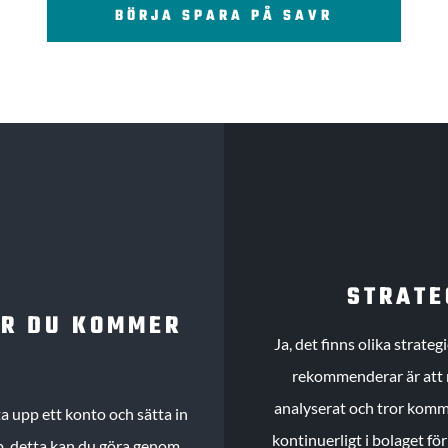
BÖRJA SPARA PÅ SAVR
STRATE
UR DU KOMMER
Ja, det finns olika strate
rekommenderar är att m
analyserat och tror komme
 upp ett konto och sätta in
kontinuerligt i bolaget fö
köp, detta kan du göra genom