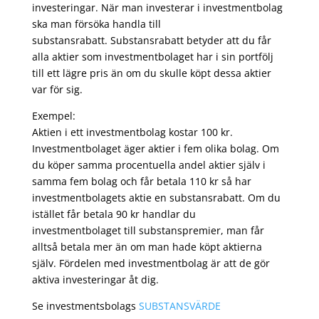
investeringar. När man investerar i investmentbolag
ska man försöka handla till
substansrabatt. Substansrabatt betyder att du får
alla aktier som investmentbolaget har i sin portfölj
till ett lägre pris än om du skulle köpt dessa aktier
var för sig.
Exempel:
Aktien i ett investmentbolag kostar 100 kr.
Investmentbolaget äger aktier i fem olika bolag. Om
du köper samma procentuella andel aktier själv i
samma fem bolag och får betala 110 kr så har
investmentbolagets aktie en substansrabatt. Om du
istället får betala 90 kr handlar du
investmentbolaget till substanspremier, man får
alltså betala mer än om man hade köpt aktierna
själv. Fördelen med investmentbolag är att de gör
aktiva investeringar åt dig.
Se investmentsbolags
SUBSTANSVÄRDE