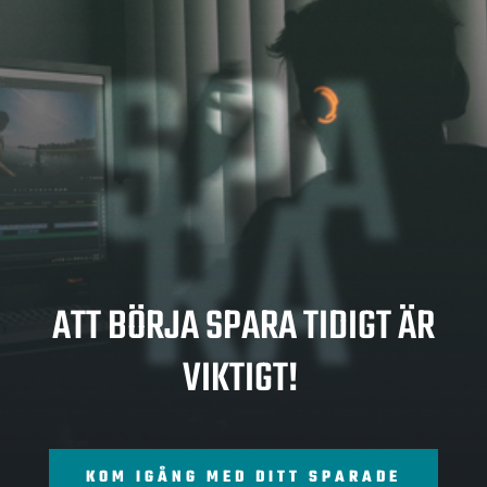
SPA
RA
ATT BÖRJA SPARA TIDIGT ÄR
VIKTIGT!
KOM IGÅNG MED DITT SPARADE