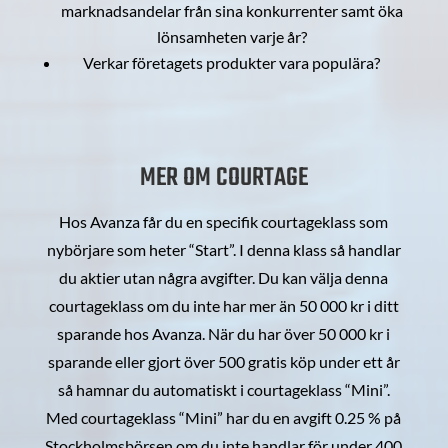
marknadsandelar från sina konkurrenter samt öka
lönsamheten varje år?
Verkar företagets produkter vara populära?
MER OM COURTAGE
Hos Avanza får du en specifik courtageklass som
nybörjare som heter “Start”. I denna klass så handlar
du aktier utan några avgifter. Du kan välja denna
courtageklass om du inte har mer än 50 000 kr i ditt
sparande hos Avanza. När du har över 50 000 kr i
sparande eller gjort över 500 gratis köp under ett år
så hamnar du automatiskt i courtageklass “Mini”.
Med courtageklass “Mini” har du en avgift 0.25 % på
Stockholmsbörsen om du inte handlar för under 400