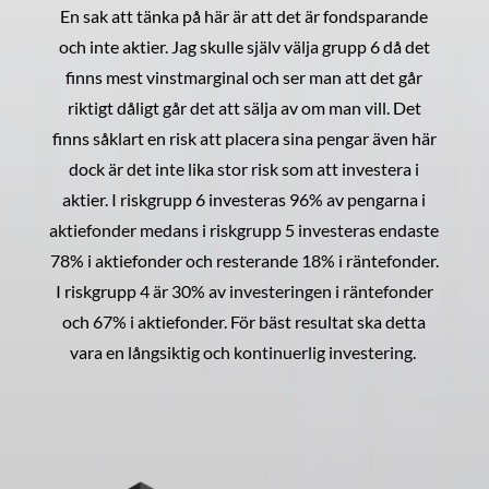
En sak att tänka på här är att det är fondsparande
och inte aktier. Jag skulle själv välja grupp 6 då det
finns mest vinstmarginal och ser man att det går
riktigt dåligt går det att sälja av om man vill. Det
finns såklart en risk att placera sina pengar även här
dock är det inte lika stor risk som att investera i
aktier. I riskgrupp 6 investeras 96% av pengarna i
aktiefonder medans i riskgrupp 5 investeras endaste
78% i aktiefonder och resterande 18% i räntefonder.
I riskgrupp 4 är 30% av investeringen i räntefonder
och 67% i aktiefonder. För bäst resultat ska detta
vara en långsiktig och kontinuerlig investering.