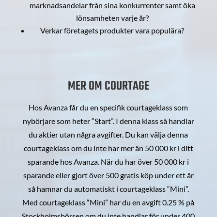
marknadsandelar från sina konkurrenter samt öka
lönsamheten varje år?
Verkar företagets produkter vara populära?
MER OM COURTAGE
Hos Avanza får du en specifik courtageklass som
nybörjare som heter “Start”. I denna klass så handlar
du aktier utan några avgifter. Du kan välja denna
courtageklass om du inte har mer än 50 000 kr i ditt
sparande hos Avanza. När du har över 50 000 kr i
sparande eller gjort över 500 gratis köp under ett år
så hamnar du automatiskt i courtageklass “Mini”.
Med courtageklass “Mini” har du en avgift 0.25 % på
Stockholmsbörsen om du inte handlar för under 400