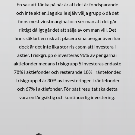
En sak att tänka på här är att det är fondsparande
och inte aktier. Jag skulle själv välja grupp 6 då det
finns mest vinstmarginal och ser man att det går
riktigt dåligt går det att sälja av om man vill. Det
finns såklart en risk att placera sina pengar även här
dock är det inte lika stor risk som att investera i
aktier. I riskgrupp 6 investeras 96% av pengarna i
aktiefonder medans i riskgrupp 5 investeras endaste
78% i aktiefonder och resterande 18% i räntefonder.
I riskgrupp 4 är 30% av investeringen i räntefonder
och 67% i aktiefonder. För bäst resultat ska detta
vara en långsiktig och kontinuerlig investering.