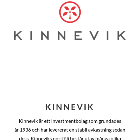
KINNEVIK
Kinnevik är ett investmentbolag som grundades
år
1936 och har levererat en stabil avkastning sedan
dess
. Kinneviks portfölj består utav många olika