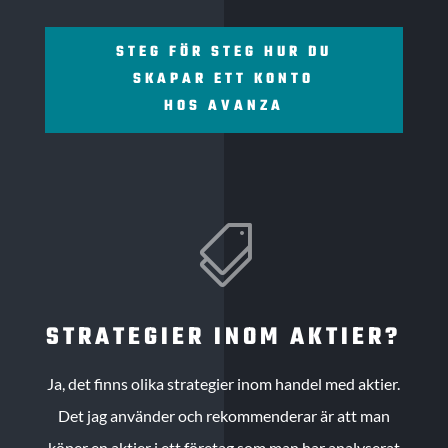
STEG FÖR STEG HUR DU
SKAPAR ETT KONTO
HOS AVANZA

STRATEGIER INOM AKTIER?
Ja, det finns olika strategier inom handel med aktier.
Det jag använder och rekommenderar är att man
köper en aktier i ett företag som man har analyserat