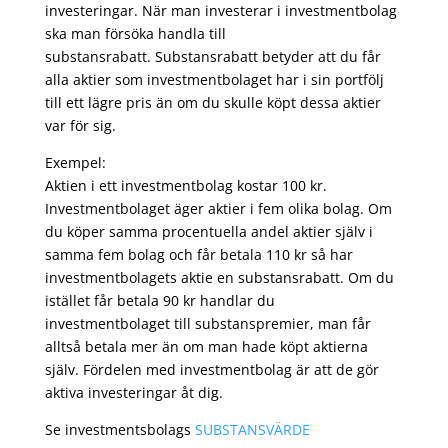
investeringar. När man investerar i investmentbolag
ska man försöka handla till
substansrabatt. Substansrabatt betyder att du får
alla aktier som investmentbolaget har i sin portfölj
till ett lägre pris än om du skulle köpt dessa aktier
var för sig.
Exempel:
Aktien i ett investmentbolag kostar 100 kr.
Investmentbolaget äger aktier i fem olika bolag. Om
du köper samma procentuella andel aktier själv i
samma fem bolag och får betala 110 kr så har
investmentbolagets aktie en substansrabatt. Om du
istället får betala 90 kr handlar du
investmentbolaget till substanspremier, man får
alltså betala mer än om man hade köpt aktierna
själv. Fördelen med investmentbolag är att de gör
aktiva investeringar åt dig.
Se investmentsbolags
SUBSTANSVÄRDE