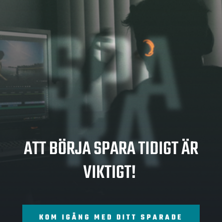
SPA
RA
ATT BÖRJA SPARA TIDIGT ÄR
VIKTIGT!
KOM IGÅNG MED DITT SPARADE