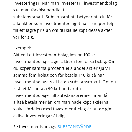
investeringar. När man investerar i investmentbolag
ska man försöka handla till
substansrabatt. Substansrabatt betyder att du får
alla aktier som investmentbolaget har i sin portfölj
till ett lägre pris än om du skulle köpt dessa aktier
var för sig.
Exempel:
Aktien i ett investmentbolag kostar 100 kr.
Investmentbolaget äger aktier i fem olika bolag. Om
du köper samma procentuella andel aktier själv i
samma fem bolag och får betala 110 kr så har
investmentbolagets aktie en substansrabatt. Om du
istället får betala 90 kr handlar du
investmentbolaget till substanspremier, man får
alltså betala mer än om man hade köpt aktierna
själv. Fördelen med investmentbolag är att de gör
aktiva investeringar åt dig.
Se investmentsbolags
SUBSTANSVÄRDE