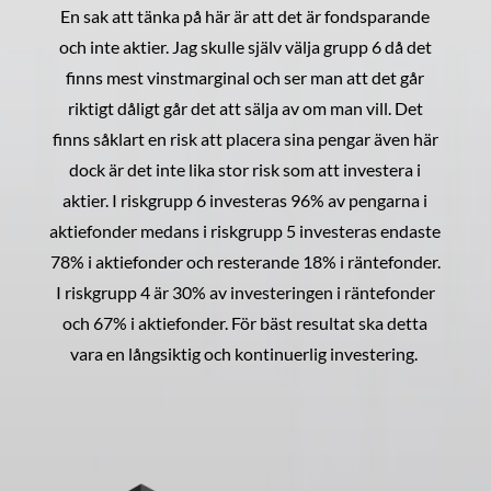
En sak att tänka på här är att det är fondsparande
och inte aktier. Jag skulle själv välja grupp 6 då det
finns mest vinstmarginal och ser man att det går
riktigt dåligt går det att sälja av om man vill. Det
finns såklart en risk att placera sina pengar även här
dock är det inte lika stor risk som att investera i
aktier. I riskgrupp 6 investeras 96% av pengarna i
aktiefonder medans i riskgrupp 5 investeras endaste
78% i aktiefonder och resterande 18% i räntefonder.
I riskgrupp 4 är 30% av investeringen i räntefonder
och 67% i aktiefonder. För bäst resultat ska detta
vara en långsiktig och kontinuerlig investering.