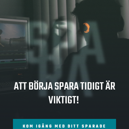
SPA
RA
ATT BÖRJA SPARA TIDIGT ÄR
VIKTIGT!
KOM IGÅNG MED DITT SPARADE