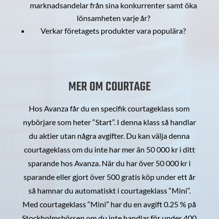
marknadsandelar från sina konkurrenter samt öka
lönsamheten varje år?
Verkar företagets produkter vara populära?
MER OM COURTAGE
Hos Avanza får du en specifik courtageklass som
nybörjare som heter “Start”. I denna klass så handlar
du aktier utan några avgifter. Du kan välja denna
courtageklass om du inte har mer än 50 000 kr i ditt
sparande hos Avanza. När du har över 50 000 kr i
sparande eller gjort över 500 gratis köp under ett år
så hamnar du automatiskt i courtageklass “Mini”.
Med courtageklass “Mini” har du en avgift 0.25 % på
Stockholmsbörsen om du inte handlar för under 400