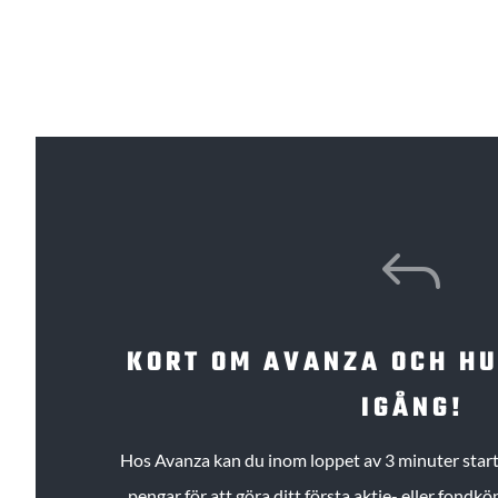
J
KORT OM AVANZA OCH H
IGÅNG!
Hos Avanza kan du inom loppet av 3 minuter starta
pengar för att göra ditt första aktie- eller fond