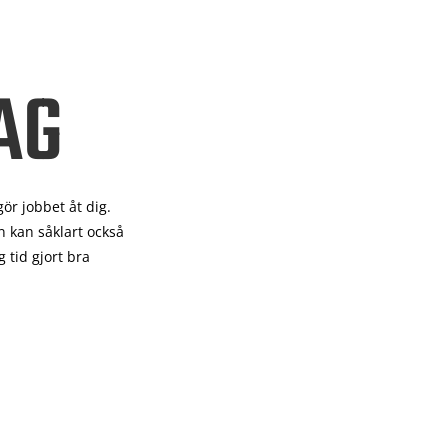
AG
gör
jobbet åt dig.
 kan såklart också
 tid gjort bra