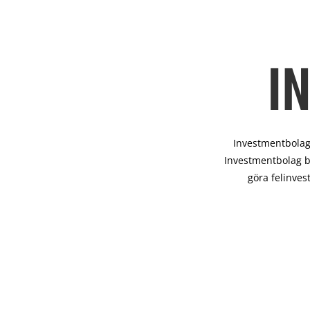
I
Investmentbolag 
Investmentbolag b
göra felinves