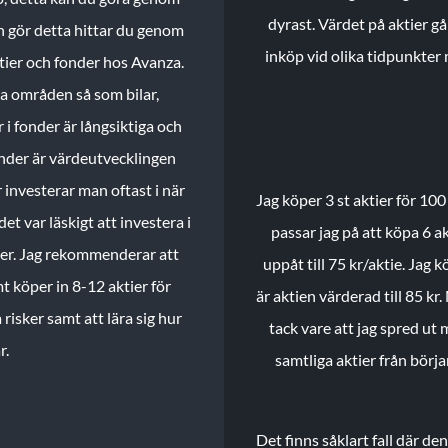
dyrast. Värdet på aktier gå
n gör detta hittar du genom
inköp vid olika tidpunkter 
ktier och fonder hos Avanza.
ika områden så som bilar,
 i fonder är långsiktiga och
onder är värdeutvecklingen
investerar man oftast i när
Jag köper 3 st aktier för 100
et var läskigt att investera i
passar jag på att köpa 6 akt
nder. Jag rekommenderar att
uppåt till 75 kr/aktie. Jag k
t köper in 8-12 aktier för
är aktien värderad till 85 kr.
 risker samt att lära sig hur
tack vare att jag spred ut
r.
samtliga aktier från börj
Det finns såklart fall där d