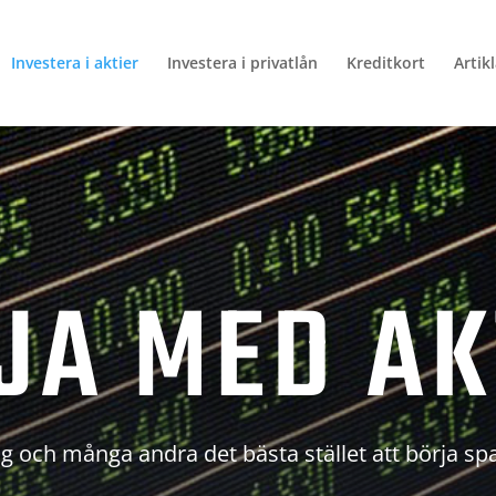
Investera i aktier
Investera i privatlån
Kreditkort
Artik
JA MED AK
g och många andra det bästa stället att börja sp