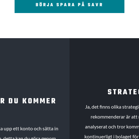
BÖRJA SPARA PÅ SAVR
STRATE
UR DU KOMMER
Ja, det finns olika strate
rekommenderar är att m
analyserat och tror komme
 upp ett konto och sätta in
kontinuerligt i bolaget fö
köp, detta kan du göra genom