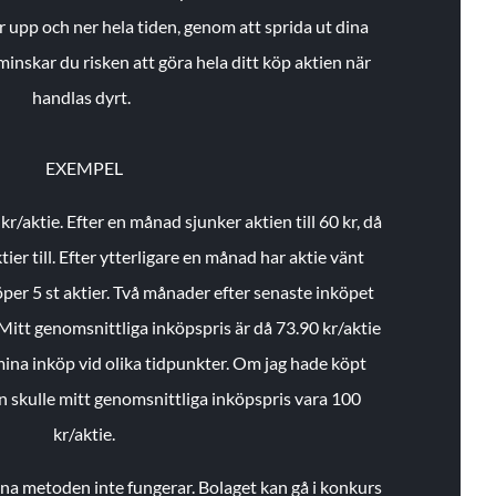
r upp och ner hela tiden, genom att sprida ut dina
minskar du risken att göra hela ditt köp aktien när
handlas dyrt.
EXEMPEL
 kr/aktie.
Efter en månad sjunker aktien till 60 kr, då
ier till.
Efter ytterligare en månad har aktie vänt
öper 5 st aktier.
Två månader efter senaste inköpet
Mitt genomsnittliga inköpspris är då 73.90 kr/aktie
 mina inköp vid olika tidpunkter. Om jag hade köpt
an skulle mitt genomsnittliga inköpspris vara 100
kr/aktie.
enna metoden inte fungerar. Bolaget kan gå i konkurs