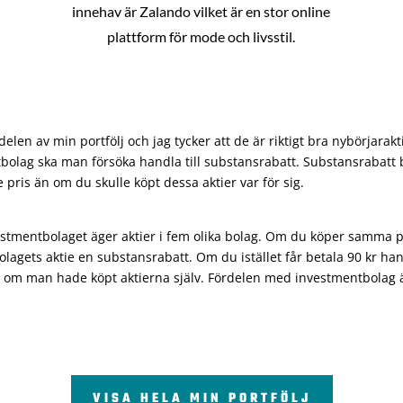
innehav är Zalando vilket är en stor online
plattform för mode och livsstil.
len av min portfölj och jag tycker att de är riktigt bra nybörjarakt
bolag ska man försöka handla till substansrabatt. Substansrabatt b
re pris än om du skulle köpt dessa aktier var för sig.
vestmentbolaget äger aktier i fem olika bolag. Om du köper samma 
olagets aktie en substansrabatt. Om du istället får betala 90 kr han
 om man hade köpt aktierna själv. Fördelen med investmentbolag är 
VISA HELA MIN PORTFÖLJ