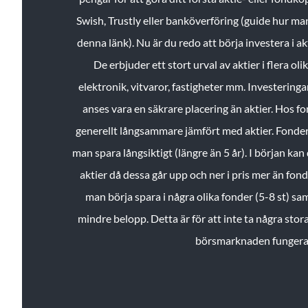
Swish, Trustly eller banköverföring (guide hur ma
denna länk). Nu är du redo att börja investera i a
De erbjuder ett stort urval av aktier i flera ol
elektronik, vitvaror, fastigheter mm. Investeringar
anses vara en säkrare placering än aktier. Hos f
generellt långsammare jämfört med aktier. Fonder 
man spara långsiktigt (längre än 5 år). I början kan d
aktier då dessa går upp och ner i pris mer än fo
man börja spara i några olika fonder (5-8 st) sam
mindre belopp. Detta är för att inte ta några stora
börsmarknaden fungera