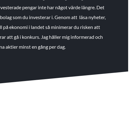
 investerade pengar inte har något värde längre. Det
de bolag som du investerar i. Genom att läsa nyheter,
ll på ekonomi i landet så minimerar du risken att
rar att gå i konkurs. Jag håller mig informerad och
na aktier minst en gång per dag.