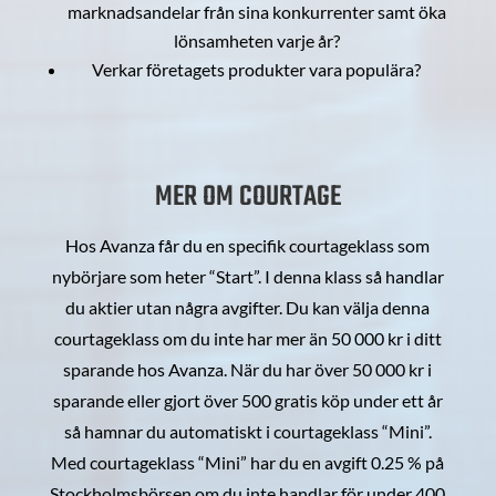
marknadsandelar från sina konkurrenter samt öka
lönsamheten varje år?
Verkar företagets produkter vara populära?
MER OM COURTAGE
Hos Avanza får du en specifik courtageklass som
nybörjare som heter “Start”. I denna klass så handlar
du aktier utan några avgifter. Du kan välja denna
courtageklass om du inte har mer än 50 000 kr i ditt
sparande hos Avanza. När du har över 50 000 kr i
sparande eller gjort över 500 gratis köp under ett år
så hamnar du automatiskt i courtageklass “Mini”.
Med courtageklass “Mini” har du en avgift 0.25 % på
Stockholmsbörsen om du inte handlar för under 400