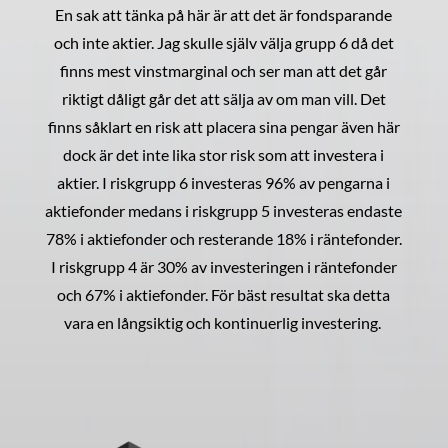
En sak att tänka på här är att det är fondsparande
och inte aktier. Jag skulle själv välja grupp 6 då det
finns mest vinstmarginal och ser man att det går
riktigt dåligt går det att sälja av om man vill. Det
finns såklart en risk att placera sina pengar även här
dock är det inte lika stor risk som att investera i
aktier. I riskgrupp 6 investeras 96% av pengarna i
aktiefonder medans i riskgrupp 5 investeras endaste
78% i aktiefonder och resterande 18% i räntefonder.
I riskgrupp 4 är 30% av investeringen i räntefonder
och 67% i aktiefonder. För bäst resultat ska detta
vara en långsiktig och kontinuerlig investering.