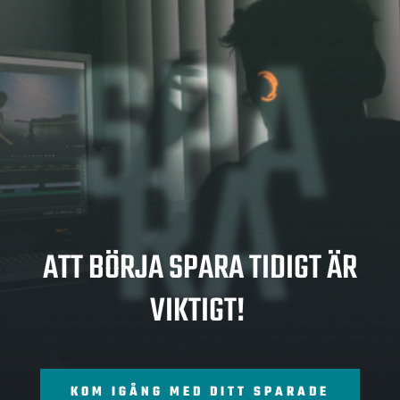
SPA
RA
ATT BÖRJA SPARA TIDIGT ÄR
VIKTIGT!
KOM IGÅNG MED DITT SPARADE