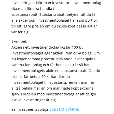
investeringar. När man investerar i investmentbolag
ska man försöka handla till
substansrabatt. Substansrabatt betyder att du får
alla aktier som investmentbolaget har i sin portfölj
till ett lägre pris än om du skulle köpt dessa aktier
var för sig.
Exempel:
Aktien i ett investmentbolag kostar 100 kr.
Investmentbolaget äger aktier i fem olika bolag. Om
du köper samma procentuella andel aktier själv i
samma fem bolag och får betala 110 kr så har
investmentbolagets aktie en substansrabatt. Om du
istället får betala 90 kr handlar du
investmentbolaget till substanspremier, man får
alltså betala mer än om man hade köpt aktierna
själv. Fördelen med investmentbolag är att de gör
aktiva investeringar åt dig.
Se investmentsbolags
SUBSTANSVÄRDE