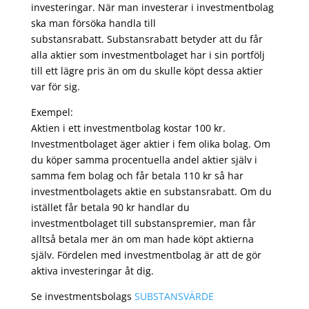
investeringar. När man investerar i investmentbolag
ska man försöka handla till
substansrabatt. Substansrabatt betyder att du får
alla aktier som investmentbolaget har i sin portfölj
till ett lägre pris än om du skulle köpt dessa aktier
var för sig.
Exempel:
Aktien i ett investmentbolag kostar 100 kr.
Investmentbolaget äger aktier i fem olika bolag. Om
du köper samma procentuella andel aktier själv i
samma fem bolag och får betala 110 kr så har
investmentbolagets aktie en substansrabatt. Om du
istället får betala 90 kr handlar du
investmentbolaget till substanspremier, man får
alltså betala mer än om man hade köpt aktierna
själv. Fördelen med investmentbolag är att de gör
aktiva investeringar åt dig.
Se investmentsbolags
SUBSTANSVÄRDE