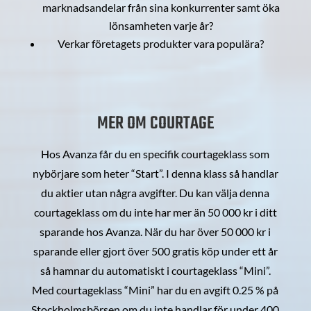
marknadsandelar från sina konkurrenter samt öka
lönsamheten varje år?
Verkar företagets produkter vara populära?
MER OM COURTAGE
Hos Avanza får du en specifik courtageklass som
nybörjare som heter “Start”. I denna klass så handlar
du aktier utan några avgifter. Du kan välja denna
courtageklass om du inte har mer än 50 000 kr i ditt
sparande hos Avanza. När du har över 50 000 kr i
sparande eller gjort över 500 gratis köp under ett år
så hamnar du automatiskt i courtageklass “Mini”.
Med courtageklass “Mini” har du en avgift 0.25 % på
Stockholmsbörsen om du inte handlar för under 400