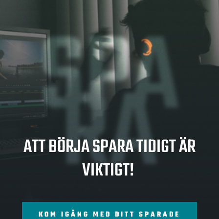
SPA
RA
ATT BÖRJA SPARA TIDIGT ÄR
VIKTIGT!
KOM IGÅNG MED DITT SPARADE