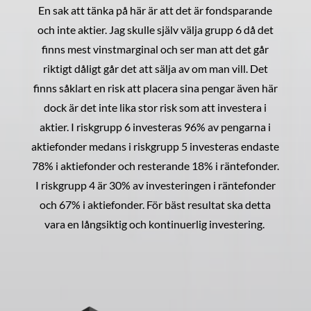
En sak att tänka på här är att det är fondsparande
och inte aktier. Jag skulle själv välja grupp 6 då det
finns mest vinstmarginal och ser man att det går
riktigt dåligt går det att sälja av om man vill. Det
finns såklart en risk att placera sina pengar även här
dock är det inte lika stor risk som att investera i
aktier. I riskgrupp 6 investeras 96% av pengarna i
aktiefonder medans i riskgrupp 5 investeras endaste
78% i aktiefonder och resterande 18% i räntefonder.
I riskgrupp 4 är 30% av investeringen i räntefonder
och 67% i aktiefonder. För bäst resultat ska detta
vara en långsiktig och kontinuerlig investering.