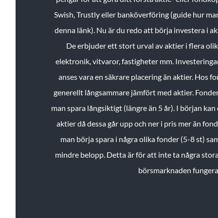
Swish, Trustly eller banköverföring (guide hur ma
denna länk). Nu är du redo att börja investera i a
De erbjuder ett stort urval av aktier i flera ol
elektronik, vitvaror, fastigheter mm. Investeringar
anses vara en säkrare placering än aktier. Hos f
generellt långsammare jämfört med aktier. Fonder 
man spara långsiktigt (längre än 5 år). I början kan d
aktier då dessa går upp och ner i pris mer än fo
man börja spara i några olika fonder (5-8 st) sam
mindre belopp. Detta är för att inte ta några stora
börsmarknaden fungera