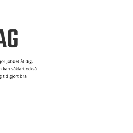
AG
gör
jobbet åt dig.
 kan såklart också
 tid gjort bra