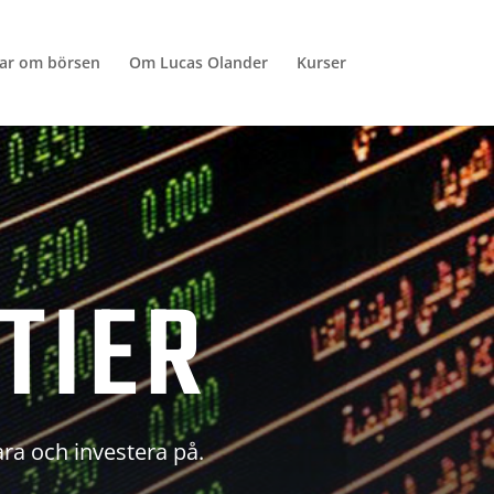
lar om börsen
Om Lucas Olander
Kurser
TIER
ara och investera på.