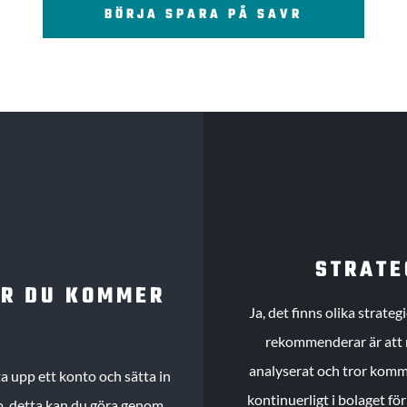
BÖRJA SPARA PÅ SAVR
STRATE
UR DU KOMMER
Ja, det finns olika strate
rekommenderar är att m
analyserat och tror komme
 upp ett konto och sätta in
kontinuerligt i bolaget fö
köp, detta kan du göra genom