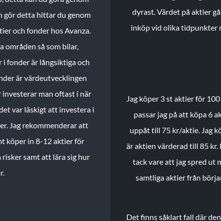
dyrast. Värdet på aktier gå
n gör detta hittar du genom
inköp vid olika tidpunkter 
ktier och fonder hos Avanza.
ika områden så som bilar,
 i fonder är långsiktiga och
onder är värdeutvecklingen
investerar man oftast i när
Jag köper 3 st aktier för 100
et var läskigt att investera i
passar jag på att köpa 6 akt
nder. Jag rekommenderar att
uppåt till 75 kr/aktie. Jag k
t köper in 8-12 aktier för
är aktien värderad till 85 kr.
 risker samt att lära sig hur
tack vare att jag spred ut
r.
samtliga aktier från börj
Det finns såklart fall där d