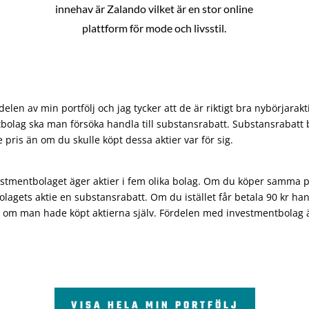
innehav är Zalando vilket är en stor online
plattform för mode och livsstil.
len av min portfölj och jag tycker att de är riktigt bra nybörjarakt
bolag ska man försöka handla till substansrabatt. Substansrabatt b
re pris än om du skulle köpt dessa aktier var för sig.
vestmentbolaget äger aktier i fem olika bolag. Om du köper samma 
olagets aktie en substansrabatt. Om du istället får betala 90 kr han
 om man hade köpt aktierna själv. Fördelen med investmentbolag är 
VISA HELA MIN PORTFÖLJ