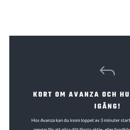
J
KORT OM AVANZA OCH H
IGÅNG!
Hos Avanza kan du inom loppet av 3 minuter starta
pengar för att göra ditt första aktie- eller fond