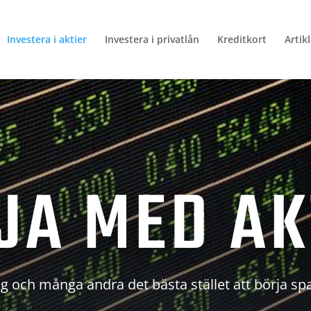
Investera i aktier
Investera i privatlån
Kreditkort
Artik
JA MED AK
g och många andra det bästa stället att börja sp