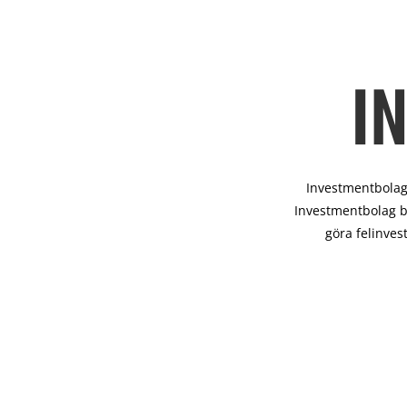
I
Investmentbolag 
Investmentbolag b
göra felinves