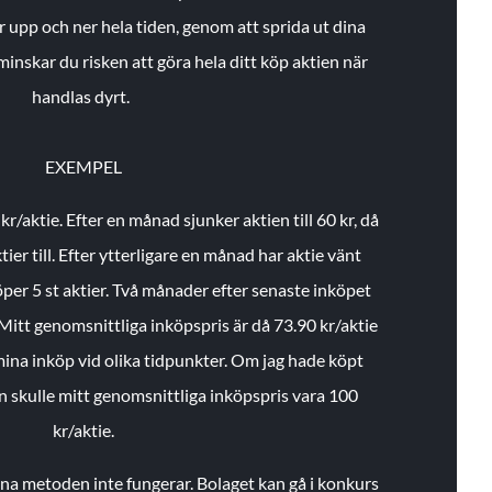
r upp och ner hela tiden, genom att sprida ut dina
minskar du risken att göra hela ditt köp aktien när
handlas dyrt.
EXEMPEL
 kr/aktie.
Efter en månad sjunker aktien till 60 kr, då
ier till.
Efter ytterligare en månad har aktie vänt
öper 5 st aktier.
Två månader efter senaste inköpet
Mitt genomsnittliga inköpspris är då 73.90 kr/aktie
 mina inköp vid olika tidpunkter. Om jag hade köpt
an skulle mitt genomsnittliga inköpspris vara 100
kr/aktie.
enna metoden inte fungerar. Bolaget kan gå i konkurs