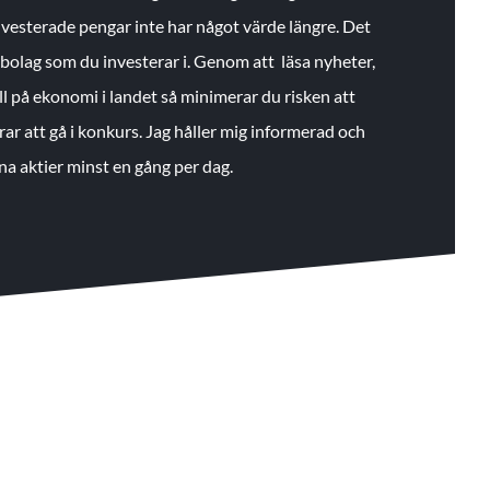
 investerade pengar inte har något värde längre. Det
de bolag som du investerar i. Genom att läsa nyheter,
ll på ekonomi i landet så minimerar du risken att
rar att gå i konkurs. Jag håller mig informerad och
na aktier minst en gång per dag.