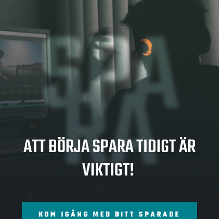
SPA
RA
ATT BÖRJA SPARA TIDIGT ÄR
VIKTIGT!
KOM IGÅNG MED DITT SPARADE