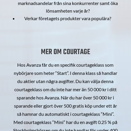
marknadsandelar från sina konkurrenter samt öka
lönsamheten varje år?
Verkar företagets produkter vara populära?
MER OM COURTAGE
Hos Avanza får du en specifik courtageklass som
nybörjare som heter “Start”. I denna klass så handlar
du aktier utan några avgifter. Du kan välja denna
courtageklass om du inte har mer än 50 000 kr i ditt
sparande hos Avanza. När du har över 50 000 kr i
sparande eller gjort över 500 gratis köp under ett år
så hamnar du automatiskt i courtageklass “Mini”.
Med courtageklass “Mini” har du en avgift 0.25 % på
Stockholmsbörsen om du inte handlar för under 400