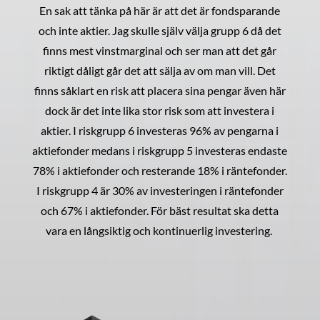
En sak att tänka på här är att det är fondsparande
och inte aktier. Jag skulle själv välja grupp 6 då det
finns mest vinstmarginal och ser man att det går
riktigt dåligt går det att sälja av om man vill. Det
finns såklart en risk att placera sina pengar även här
dock är det inte lika stor risk som att investera i
aktier. I riskgrupp 6 investeras 96% av pengarna i
aktiefonder medans i riskgrupp 5 investeras endaste
78% i aktiefonder och resterande 18% i räntefonder.
I riskgrupp 4 är 30% av investeringen i räntefonder
och 67% i aktiefonder. För bäst resultat ska detta
vara en långsiktig och kontinuerlig investering.