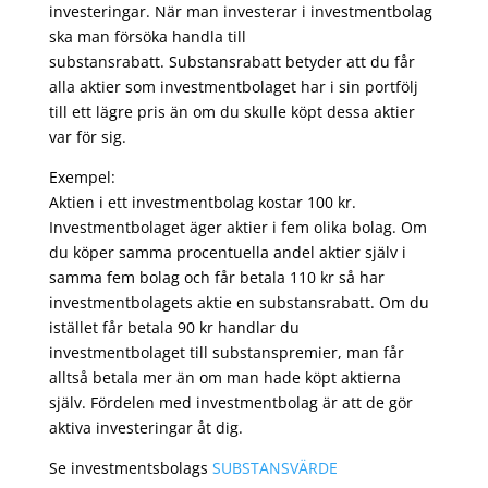
investeringar. När man investerar i investmentbolag
ska man försöka handla till
substansrabatt. Substansrabatt betyder att du får
alla aktier som investmentbolaget har i sin portfölj
till ett lägre pris än om du skulle köpt dessa aktier
var för sig.
Exempel:
Aktien i ett investmentbolag kostar 100 kr.
Investmentbolaget äger aktier i fem olika bolag. Om
du köper samma procentuella andel aktier själv i
samma fem bolag och får betala 110 kr så har
investmentbolagets aktie en substansrabatt. Om du
istället får betala 90 kr handlar du
investmentbolaget till substanspremier, man får
alltså betala mer än om man hade köpt aktierna
själv. Fördelen med investmentbolag är att de gör
aktiva investeringar åt dig.
Se investmentsbolags
SUBSTANSVÄRDE