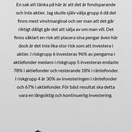
En sak att tänka på här är att det är fondsparande
och inte aktier. Jag skulle själv välja grupp 6 då det
finns mest vinstmarginal och ser man att det går
riktigt dåligt går det att sälja av om man vill. Det
finns såklart en risk att placera sina pengar även här
dock är det inte lika stor risk som att investera i
aktier. I riskgrupp 6 investeras 96% av pengarna i
aktiefonder medans i riskgrupp 5 investeras endaste
78% i aktiefonder och resterande 18% i räntefonder.
I riskgrupp 4 är 30% av investeringen i räntefonder
och 67% i aktiefonder. För bäst resultat ska detta
vara en långsiktig och kontinuerlig investering.