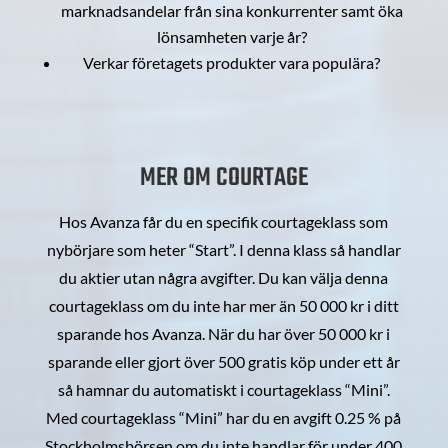
marknadsandelar från sina konkurrenter samt öka
lönsamheten varje år?
Verkar företagets produkter vara populära?
MER OM COURTAGE
Hos Avanza får du en specifik courtageklass som
nybörjare som heter “Start”. I denna klass så handlar
du aktier utan några avgifter. Du kan välja denna
courtageklass om du inte har mer än 50 000 kr i ditt
sparande hos Avanza. När du har över 50 000 kr i
sparande eller gjort över 500 gratis köp under ett år
så hamnar du automatiskt i courtageklass “Mini”.
Med courtageklass “Mini” har du en avgift 0.25 % på
Stockholmsbörsen om du inte handlar för under 400