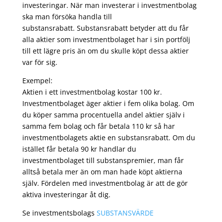
investeringar. När man investerar i investmentbolag
ska man försöka handla till
substansrabatt. Substansrabatt betyder att du får
alla aktier som investmentbolaget har i sin portfölj
till ett lägre pris än om du skulle köpt dessa aktier
var för sig.
Exempel:
Aktien i ett investmentbolag kostar 100 kr.
Investmentbolaget äger aktier i fem olika bolag. Om
du köper samma procentuella andel aktier själv i
samma fem bolag och får betala 110 kr så har
investmentbolagets aktie en substansrabatt. Om du
istället får betala 90 kr handlar du
investmentbolaget till substanspremier, man får
alltså betala mer än om man hade köpt aktierna
själv. Fördelen med investmentbolag är att de gör
aktiva investeringar åt dig.
Se investmentsbolags
SUBSTANSVÄRDE