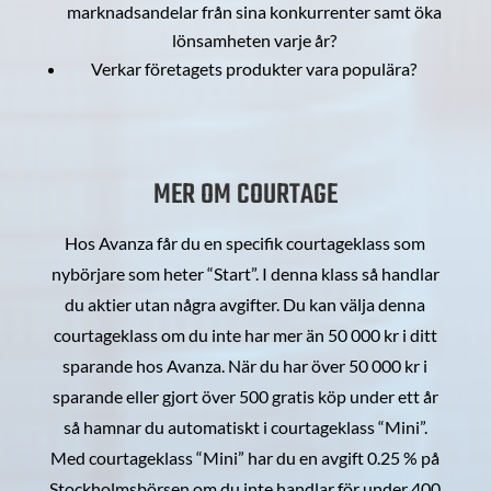
marknadsandelar från sina konkurrenter samt öka
lönsamheten varje år?
Verkar företagets produkter vara populära?
MER OM COURTAGE
Hos Avanza får du en specifik courtageklass som
nybörjare som heter “Start”. I denna klass så handlar
du aktier utan några avgifter. Du kan välja denna
courtageklass om du inte har mer än 50 000 kr i ditt
sparande hos Avanza. När du har över 50 000 kr i
sparande eller gjort över 500 gratis köp under ett år
så hamnar du automatiskt i courtageklass “Mini”.
Med courtageklass “Mini” har du en avgift 0.25 % på
Stockholmsbörsen om du inte handlar för under 400