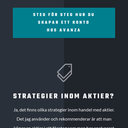
STEG FÖR STEG HUR DU
SKAPAR ETT KONTO
HOS AVANZA

STRATEGIER INOM AKTIER?
Ja, det finns olika strategier inom handel med aktier.
Det jag använder och rekommenderar är att man
köper en aktier i ett företag som man har analyserat