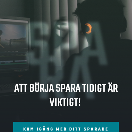
SPA
RA
ATT BÖRJA SPARA TIDIGT ÄR
VIKTIGT!
KOM IGÅNG MED DITT SPARADE