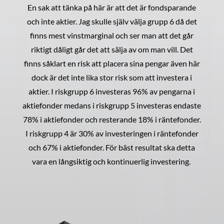
En sak att tänka på här är att det är fondsparande
och inte aktier. Jag skulle själv välja grupp 6 då det
finns mest vinstmarginal och ser man att det går
riktigt dåligt går det att sälja av om man vill. Det
finns såklart en risk att placera sina pengar även här
dock är det inte lika stor risk som att investera i
aktier. I riskgrupp 6 investeras 96% av pengarna i
aktiefonder medans i riskgrupp 5 investeras endaste
78% i aktiefonder och resterande 18% i räntefonder.
I riskgrupp 4 är 30% av investeringen i räntefonder
och 67% i aktiefonder. För bäst resultat ska detta
vara en långsiktig och kontinuerlig investering.