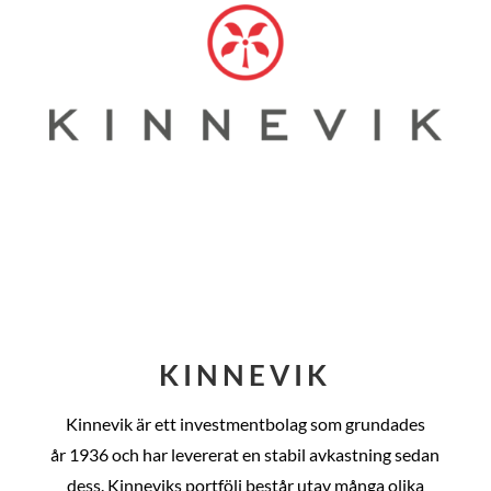
KINNEVIK
Kinnevik är ett investmentbolag som grundades
år
1936 och har levererat en stabil avkastning sedan
dess
. Kinneviks portfölj består utav många olika