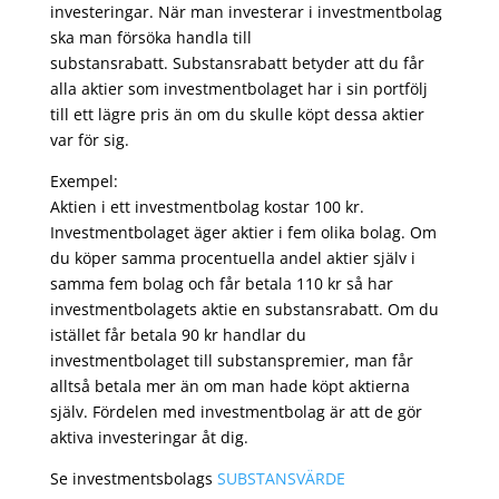
investeringar. När man investerar i investmentbolag
ska man försöka handla till
substansrabatt. Substansrabatt betyder att du får
alla aktier som investmentbolaget har i sin portfölj
till ett lägre pris än om du skulle köpt dessa aktier
var för sig.
Exempel:
Aktien i ett investmentbolag kostar 100 kr.
Investmentbolaget äger aktier i fem olika bolag. Om
du köper samma procentuella andel aktier själv i
samma fem bolag och får betala 110 kr så har
investmentbolagets aktie en substansrabatt. Om du
istället får betala 90 kr handlar du
investmentbolaget till substanspremier, man får
alltså betala mer än om man hade köpt aktierna
själv. Fördelen med investmentbolag är att de gör
aktiva investeringar åt dig.
Se investmentsbolags
SUBSTANSVÄRDE