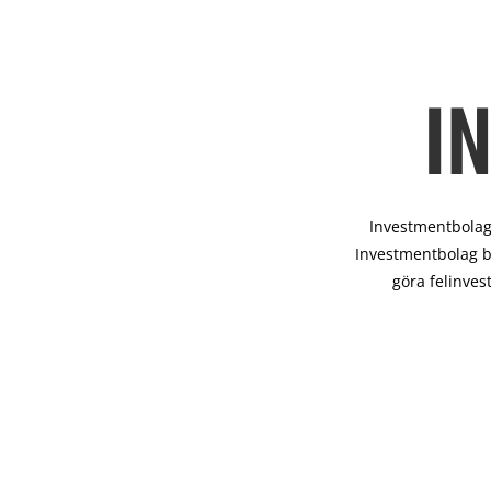
I
Investmentbolag 
Investmentbolag b
göra felinves