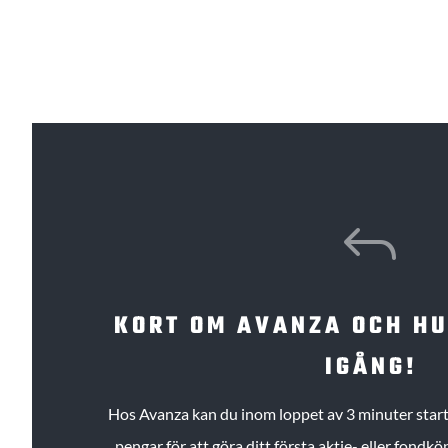
J
KORT OM AVANZA OCH H
IGÅNG!
Hos Avanza kan du inom loppet av 3 minuter starta
pengar för att göra ditt första aktie- eller fond