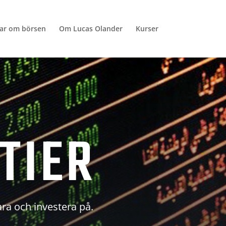
lar om börsen
Om Lucas Olander
Kurser
TIER
ara och investera på.