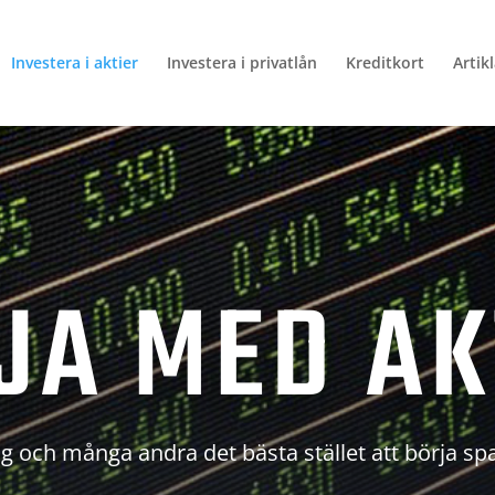
Investera i aktier
Investera i privatlån
Kreditkort
Artik
JA MED AK
g och många andra det bästa stället att börja sp