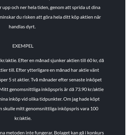
r upp och ner hela tiden, genom att sprida ut dina
minskar du risken att göra hela ditt köp aktien när
handlas dyrt.
EXEMPEL
 kr/aktie.
Efter en månad sjunker aktien till 60 kr, då
ier till.
Efter ytterligare en månad har aktie vänt
öper 5 st aktier.
Två månader efter senaste inköpet
Mitt genomsnittliga inköpspris är då 73.90 kr/aktie
 mina inköp vid olika tidpunkter. Om jag hade köpt
an skulle mitt genomsnittliga inköpspris vara 100
kr/aktie.
enna metoden inte fungerar. Bolaget kan gå i konkurs