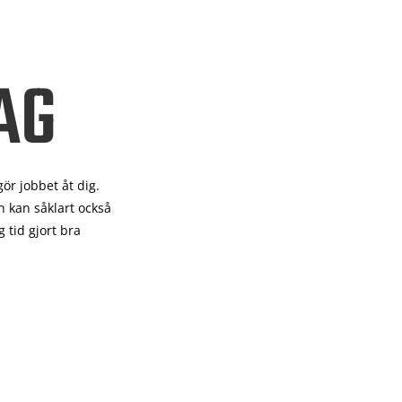
AG
gör
jobbet åt dig.
 kan såklart också
 tid gjort bra