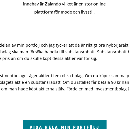
innehav är Zalando vilket är en stor online
plattform för mode och livsstil.
len av min portfölj och jag tycker att de är riktigt bra nybörjarakt
bolag ska man försöka handla till substansrabatt. Substansrabatt b
re pris än om du skulle köpt dessa aktier var för sig.
vestmentbolaget äger aktier i fem olika bolag. Om du köper samma 
olagets aktie en substansrabatt. Om du istället får betala 90 kr han
 om man hade köpt aktierna själv. Fördelen med investmentbolag är 
VISA HELA MIN PORTFÖLJ