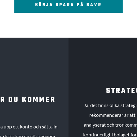
BÖRJA SPARA PÅ SAVR
STRATE
UR DU KOMMER
Ja, det finns olika strate
rekommenderar är att m
analyserat och tror komme
 upp ett konto och sätta in
kontinuerligt i bolaget fö
köp, detta kan du göra genom