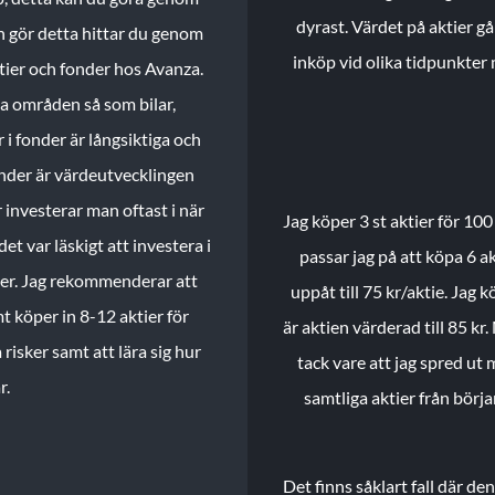
dyrast. Värdet på aktier gå
n gör detta hittar du genom
inköp vid olika tidpunkter 
ktier och fonder hos Avanza.
ika områden så som bilar,
 i fonder är långsiktiga och
onder är värdeutvecklingen
investerar man oftast i när
Jag köper 3 st aktier för 100
et var läskigt att investera i
passar jag på att köpa 6 akt
nder. Jag rekommenderar att
uppåt till 75 kr/aktie. Jag k
t köper in 8-12 aktier för
är aktien värderad till 85 kr.
 risker samt att lära sig hur
tack vare att jag spred ut
r.
samtliga aktier från börj
Det finns såklart fall där d