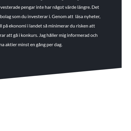
 investerade pengar inte har något värde längre. Det
de bolag som du investerar i. Genom att läsa nyheter,
ll på ekonomi i landet så minimerar du risken att
rar att gå i konkurs. Jag håller mig informerad och
na aktier minst en gång per dag.