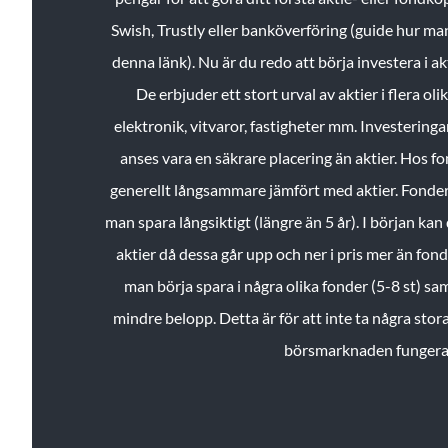
Swish, Trustly eller banköverföring (guide hur ma
denna länk). Nu är du redo att börja investera i a
De erbjuder ett stort urval av aktier i flera ol
elektronik, vitvaror, fastigheter mm. Investeringar
anses vara en säkrare placering än aktier. Hos f
generellt långsammare jämfört med aktier. Fonder 
man spara långsiktigt (längre än 5 år). I början kan d
aktier då dessa går upp och ner i pris mer än fo
man börja spara i några olika fonder (5-8 st) sam
mindre belopp. Detta är för att inte ta några stora
börsmarknaden fungera