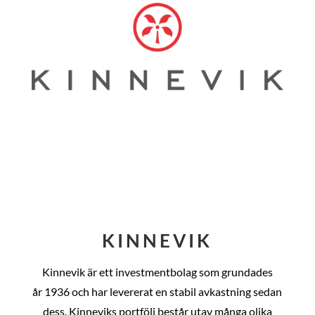
KINNEVIK
Kinnevik är ett investmentbolag som grundades
år
1936 och har levererat en stabil avkastning sedan
dess
. Kinneviks portfölj består utav många olika