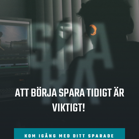
SPA
RA
ATT BÖRJA SPARA TIDIGT ÄR
VIKTIGT!
KOM IGÅNG MED DITT SPARADE