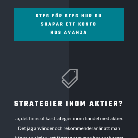
STEG FÖR STEG HUR DU
SKAPAR ETT KONTO
HOS AVANZA

STRATEGIER INOM AKTIER?
Ja, det finns olika strategier inom handel med aktier.
Det jag använder och rekommenderar är att man
köper en aktier i ett företag som man har analyserat