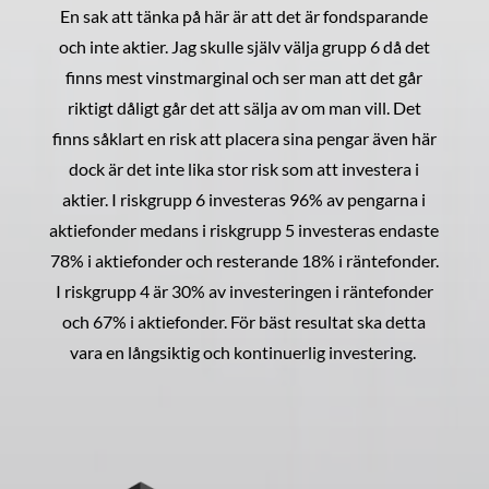
En sak att tänka på här är att det är fondsparande
och inte aktier. Jag skulle själv välja grupp 6 då det
finns mest vinstmarginal och ser man att det går
riktigt dåligt går det att sälja av om man vill. Det
finns såklart en risk att placera sina pengar även här
dock är det inte lika stor risk som att investera i
aktier. I riskgrupp 6 investeras 96% av pengarna i
aktiefonder medans i riskgrupp 5 investeras endaste
78% i aktiefonder och resterande 18% i räntefonder.
I riskgrupp 4 är 30% av investeringen i räntefonder
och 67% i aktiefonder. För bäst resultat ska detta
vara en långsiktig och kontinuerlig investering.