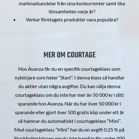
marknadsandelar från sina konkurrenter samt öka
lönsamheten varje år?
Verkar företagets produkter vara populära?
MER OM COURTAGE
Hos Avanza får du en specifik courtageklass som
nybörjare som heter “Start”. I denna klass så handlar
du aktier utan några avgifter. Du kan välja denna
courtageklass om du inte har mer än 50 000 kr i ditt
sparande hos Avanza. När du har över 50 000 kr i
sparande eller gjort över 500 gratis köp under ett år
så hamnar du automatiskt i courtageklass “Mini”.
Med courtageklass “Mini” har du en avgift 0.25 % på
Stockholmsbörsen om du inte handlar för under 400