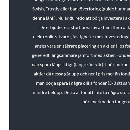
Swish, Trustly eller banköverföring (guide hur ma
denna länk). Nu är du redo att börja investera i a
De erbjuder ett stort urval av aktier i flera ol
elektronik, vitvaror, fastigheter mm. Investeringar
anses vara en säkrare placering än aktier. Hos f
generellt långsammare jämfört med aktier. Fonder 
man spara långsiktigt (längre än 5 år). I början kan d
aktier då dessa går upp och ner i pris mer än fo
man börja spara i några olika fonder (5-8 st) sam
mindre belopp. Detta är för att inte ta några stora
börsmarknaden fungera