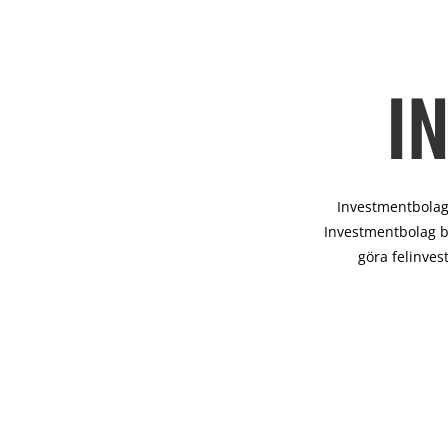
I
Investmentbolag 
Investmentbolag b
göra felinves