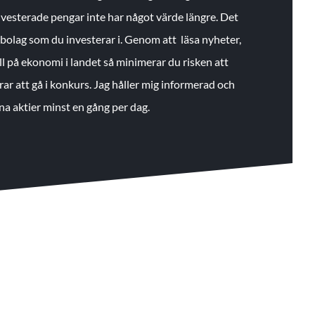
 investerade pengar inte har något värde längre. Det
de bolag som du investerar i. Genom att läsa nyheter,
ll på ekonomi i landet så minimerar du risken att
rar att gå i konkurs. Jag håller mig informerad och
na aktier minst en gång per dag.