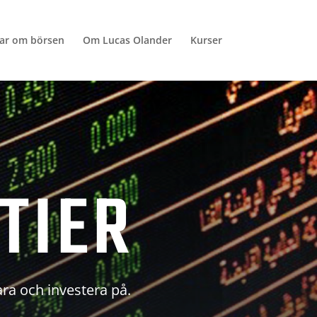
lar om börsen
Om Lucas Olander
Kurser
TIER
ara och investera på.