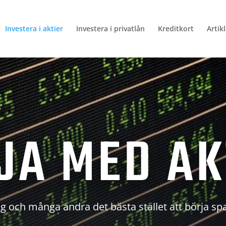
Investera i aktier
Investera i privatlån
Kreditkort
Artik
JA MED AK
g och många andra det bästa stället att börja sp