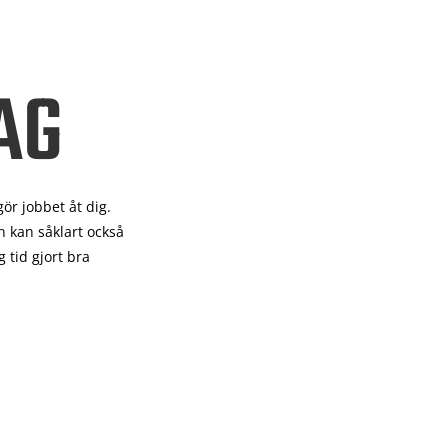
AG
gör
jobbet åt dig.
 kan såklart också
 tid gjort bra