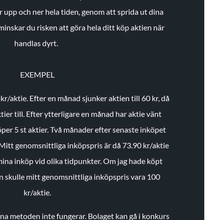
r upp och ner hela tiden, genom att sprida ut dina
minskar du risken att göra hela ditt köp aktien när
handlas dyrt.
EXEMPEL
 kr/aktie.
Efter en månad sjunker aktien till 60 kr, då
ier till.
Efter ytterligare en månad har aktie vänt
öper 5 st aktier.
Två månader efter senaste inköpet
Mitt genomsnittliga inköpspris är då 73.90 kr/aktie
 mina inköp vid olika tidpunkter. Om jag hade köpt
an skulle mitt genomsnittliga inköpspris vara 100
kr/aktie.
enna metoden inte fungerar. Bolaget kan gå i konkurs