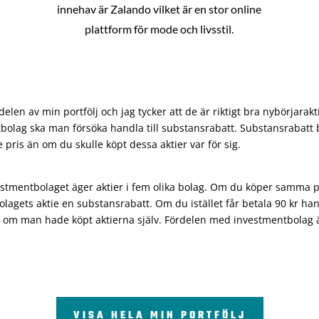
innehav är Zalando vilket är en stor online
plattform för mode och livsstil.
len av min portfölj och jag tycker att de är riktigt bra nybörjarakt
bolag ska man försöka handla till substansrabatt. Substansrabatt b
re pris än om du skulle köpt dessa aktier var för sig.
vestmentbolaget äger aktier i fem olika bolag. Om du köper samma 
olagets aktie en substansrabatt. Om du istället får betala 90 kr han
 om man hade köpt aktierna själv. Fördelen med investmentbolag är 
VISA HELA MIN PORTFÖLJ