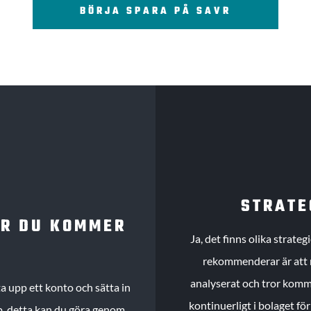
BÖRJA SPARA PÅ SAVR
STRATE
UR DU KOMMER
Ja, det finns olika strate
rekommenderar är att m
analyserat och tror komme
 upp ett konto och sätta in
kontinuerligt i bolaget fö
köp, detta kan du göra genom