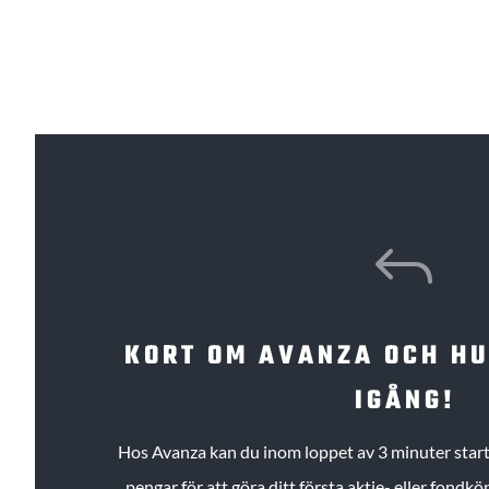
J
KORT OM AVANZA OCH H
IGÅNG!
Hos Avanza kan du inom loppet av 3 minuter starta
pengar för att göra ditt första aktie- eller fond