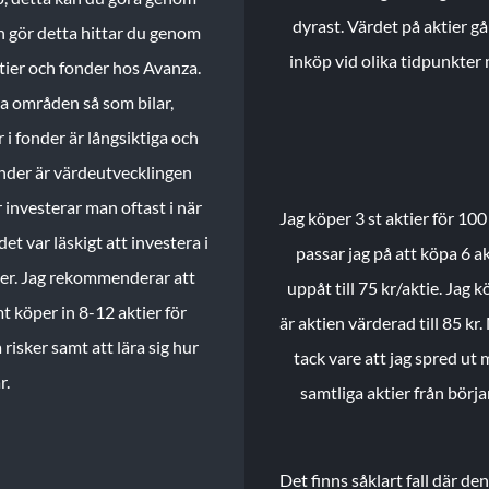
dyrast. Värdet på aktier gå
n gör detta hittar du genom
inköp vid olika tidpunkter 
ktier och fonder hos Avanza.
ika områden så som bilar,
 i fonder är långsiktiga och
onder är värdeutvecklingen
investerar man oftast i när
Jag köper 3 st aktier för 100
et var läskigt att investera i
passar jag på att köpa 6 akt
nder. Jag rekommenderar att
uppåt till 75 kr/aktie. Jag k
t köper in 8-12 aktier för
är aktien värderad till 85 kr.
 risker samt att lära sig hur
tack vare att jag spred ut
r.
samtliga aktier från börj
Det finns såklart fall där d