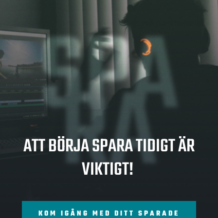
SPA
RA
ATT BÖRJA SPARA TIDIGT ÄR
VIKTIGT!
KOM IGÅNG MED DITT SPARADE