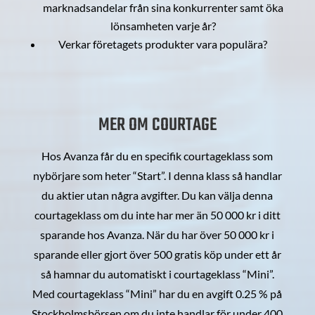
marknadsandelar från sina konkurrenter samt öka
lönsamheten varje år?
Verkar företagets produkter vara populära?
MER OM COURTAGE
Hos Avanza får du en specifik courtageklass som
nybörjare som heter “Start”. I denna klass så handlar
du aktier utan några avgifter. Du kan välja denna
courtageklass om du inte har mer än 50 000 kr i ditt
sparande hos Avanza. När du har över 50 000 kr i
sparande eller gjort över 500 gratis köp under ett år
så hamnar du automatiskt i courtageklass “Mini”.
Med courtageklass “Mini” har du en avgift 0.25 % på
Stockholmsbörsen om du inte handlar för under 400