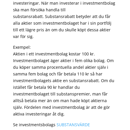
investeringar. När man investerar i investmentbolag
ska man försöka handla till
substansrabatt. Substansrabatt betyder att du får
alla aktier som investmentbolaget har i sin portfölj
till ett lägre pris än om du skulle köpt dessa aktier
var för sig.
Exempel:
Aktien i ett investmentbolag kostar 100 kr.
Investmentbolaget äger aktier i fem olika bolag. Om
du köper samma procentuella andel aktier själv i
samma fem bolag och får betala 110 kr så har
investmentbolagets aktie en substansrabatt. Om du
istället får betala 90 kr handlar du
investmentbolaget till substanspremier, man får
alltså betala mer än om man hade köpt aktierna
själv. Fördelen med investmentbolag är att de gör
aktiva investeringar åt dig.
Se investmentsbolags
SUBSTANSVÄRDE