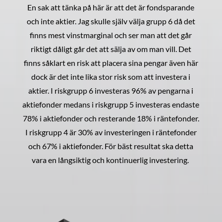
En sak att tänka på här är att det är fondsparande
och inte aktier. Jag skulle själv välja grupp 6 då det
finns mest vinstmarginal och ser man att det går
riktigt dåligt går det att sälja av om man vill. Det
finns såklart en risk att placera sina pengar även här
dock är det inte lika stor risk som att investera i
aktier. I riskgrupp 6 investeras 96% av pengarna i
aktiefonder medans i riskgrupp 5 investeras endaste
78% i aktiefonder och resterande 18% i räntefonder.
I riskgrupp 4 är 30% av investeringen i räntefonder
och 67% i aktiefonder. För bäst resultat ska detta
vara en långsiktig och kontinuerlig investering.