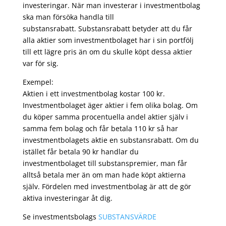
investeringar. När man investerar i investmentbolag
ska man försöka handla till
substansrabatt. Substansrabatt betyder att du får
alla aktier som investmentbolaget har i sin portfölj
till ett lägre pris än om du skulle köpt dessa aktier
var för sig.
Exempel:
Aktien i ett investmentbolag kostar 100 kr.
Investmentbolaget äger aktier i fem olika bolag. Om
du köper samma procentuella andel aktier själv i
samma fem bolag och får betala 110 kr så har
investmentbolagets aktie en substansrabatt. Om du
istället får betala 90 kr handlar du
investmentbolaget till substanspremier, man får
alltså betala mer än om man hade köpt aktierna
själv. Fördelen med investmentbolag är att de gör
aktiva investeringar åt dig.
Se investmentsbolags
SUBSTANSVÄRDE