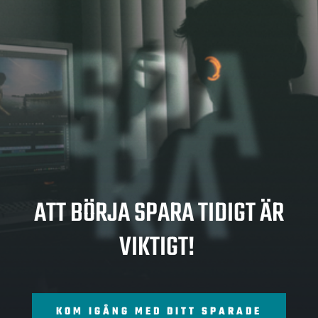
SPA
RA
ATT BÖRJA SPARA TIDIGT ÄR
VIKTIGT!
KOM IGÅNG MED DITT SPARADE