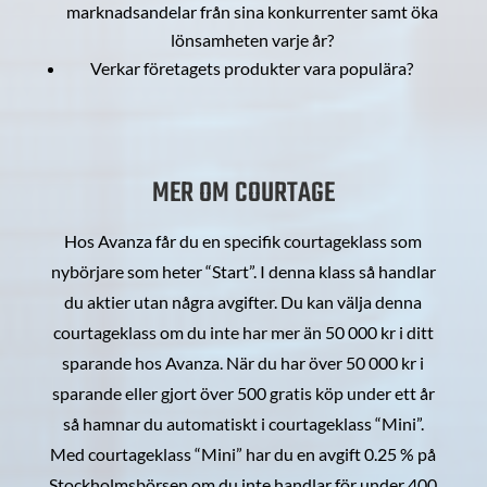
marknadsandelar från sina konkurrenter samt öka
lönsamheten varje år?
Verkar företagets produkter vara populära?
MER OM COURTAGE
Hos Avanza får du en specifik courtageklass som
nybörjare som heter “Start”. I denna klass så handlar
du aktier utan några avgifter. Du kan välja denna
courtageklass om du inte har mer än 50 000 kr i ditt
sparande hos Avanza. När du har över 50 000 kr i
sparande eller gjort över 500 gratis köp under ett år
så hamnar du automatiskt i courtageklass “Mini”.
Med courtageklass “Mini” har du en avgift 0.25 % på
Stockholmsbörsen om du inte handlar för under 400