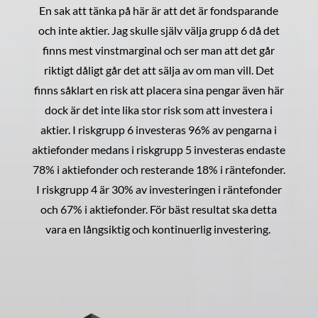
En sak att tänka på här är att det är fondsparande
och inte aktier. Jag skulle själv välja grupp 6 då det
finns mest vinstmarginal och ser man att det går
riktigt dåligt går det att sälja av om man vill. Det
finns såklart en risk att placera sina pengar även här
dock är det inte lika stor risk som att investera i
aktier. I riskgrupp 6 investeras 96% av pengarna i
aktiefonder medans i riskgrupp 5 investeras endaste
78% i aktiefonder och resterande 18% i räntefonder.
I riskgrupp 4 är 30% av investeringen i räntefonder
och 67% i aktiefonder. För bäst resultat ska detta
vara en långsiktig och kontinuerlig investering.