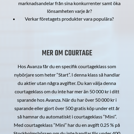
marknadsandelar från sina konkurrenter samt öka
lönsamheten varje år?
Verkar företagets produkter vara populära?
MER OM COURTAGE
Hos Avanza får du en specifik courtageklass som
nybörjare som heter “Start”. I denna klass så handlar
du aktier utan några avgifter. Du kan välja denna
courtageklass om du inte har mer än 50 000 kr i ditt
sparande hos Avanza. När du har över 50 000 kr i
sparande eller gjort över 500 gratis köp under ett år
så hamnar du automatiskt i courtageklass “Mini”.
Med courtageklass “Mini” har du en avgift 0.25 % på
Stockholmsbörsen om du inte handlar för under 400