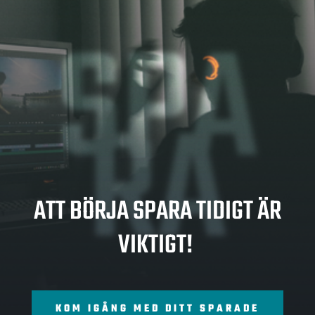
SPA
RA
ATT BÖRJA SPARA TIDIGT ÄR
VIKTIGT!
KOM IGÅNG MED DITT SPARADE