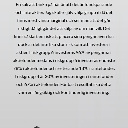
En sak att tänka på här är att det är fondsparande
och inte aktier. Jag skulle själv välja grupp 6 då det
finns mest vinstmarginal och ser man att det går
riktigt dåligt går det att sälja av om man vill. Det
finns såklart en risk att placera sina pengar även här
dock är det inte lika stor risk som att investera i
aktier. I riskgrupp 6 investeras 96% av pengarna i
aktiefonder medans i riskgrupp 5 investeras endaste
78% i aktiefonder och resterande 18% i räntefonder.
I riskgrupp 4 är 30% av investeringen i räntefonder
och 67% i aktiefonder. För bäst resultat ska detta
vara en långsiktig och kontinuerlig investering.