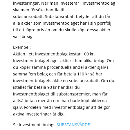
investeringar. När man investerar i investmentbolag
ska man försöka handla till
substansrabatt. Substansrabatt betyder att du får
alla aktier som investmentbolaget har i sin portfölj
till ett lägre pris än om du skulle köpt dessa aktier
var för sig.
Exempel:
Aktien i ett investmentbolag kostar 100 kr.
Investmentbolaget äger aktier i fem olika bolag. Om
du köper samma procentuella andel aktier själv i
samma fem bolag och får betala 110 kr så har
investmentbolagets aktie en substansrabatt. Om du
istället får betala 90 kr handlar du
investmentbolaget till substanspremier, man får
alltså betala mer än om man hade köpt aktierna
själv. Fördelen med investmentbolag är att de gör
aktiva investeringar åt dig.
Se investmentsbolags
SUBSTANSVÄRDE