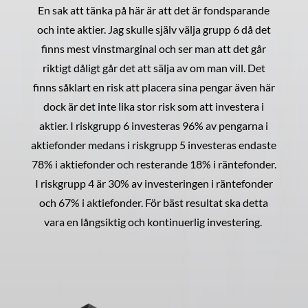
En sak att tänka på här är att det är fondsparande
och inte aktier. Jag skulle själv välja grupp 6 då det
finns mest vinstmarginal och ser man att det går
riktigt dåligt går det att sälja av om man vill. Det
finns såklart en risk att placera sina pengar även här
dock är det inte lika stor risk som att investera i
aktier. I riskgrupp 6 investeras 96% av pengarna i
aktiefonder medans i riskgrupp 5 investeras endaste
78% i aktiefonder och resterande 18% i räntefonder.
I riskgrupp 4 är 30% av investeringen i räntefonder
och 67% i aktiefonder. För bäst resultat ska detta
vara en långsiktig och kontinuerlig investering.