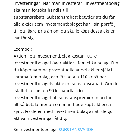
investeringar. När man investerar i investmentbolag
ska man försöka handla till
substansrabatt. Substansrabatt betyder att du får
alla aktier som investmentbolaget har i sin portfölj
till ett lägre pris än om du skulle köpt dessa aktier
var för sig.
Exempel:
Aktien i ett investmentbolag kostar 100 kr.
Investmentbolaget äger aktier i fem olika bolag. Om
du köper samma procentuella andel aktier själv i
samma fem bolag och får betala 110 kr så har
investmentbolagets aktie en substansrabatt. Om du
istället får betala 90 kr handlar du
investmentbolaget till substanspremier, man får
alltså betala mer än om man hade köpt aktierna
själv. Fördelen med investmentbolag är att de gör
aktiva investeringar åt dig.
Se investmentsbolags
SUBSTANSVÄRDE