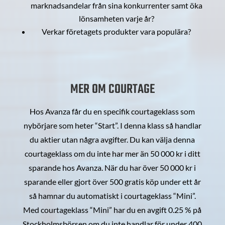
marknadsandelar från sina konkurrenter samt öka
lönsamheten varje år?
Verkar företagets produkter vara populära?
MER OM COURTAGE
Hos Avanza får du en specifik courtageklass som
nybörjare som heter “Start”. I denna klass så handlar
du aktier utan några avgifter. Du kan välja denna
courtageklass om du inte har mer än 50 000 kr i ditt
sparande hos Avanza. När du har över 50 000 kr i
sparande eller gjort över 500 gratis köp under ett år
så hamnar du automatiskt i courtageklass “Mini”.
Med courtageklass “Mini” har du en avgift 0.25 % på
Stockholmsbörsen om du inte handlar för under 400