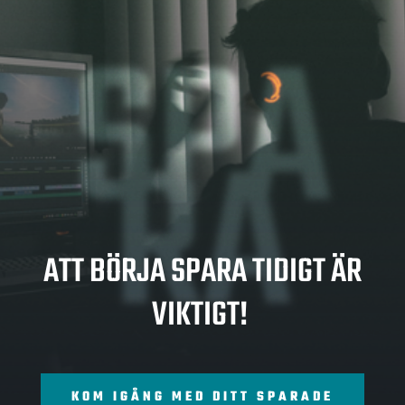
SPA
RA
ATT BÖRJA SPARA TIDIGT ÄR
VIKTIGT!
KOM IGÅNG MED DITT SPARADE