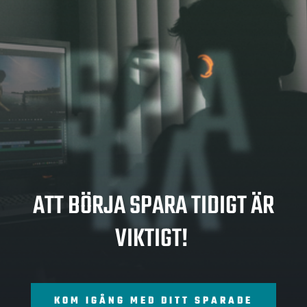
SPA
RA
ATT BÖRJA SPARA TIDIGT ÄR
VIKTIGT!
KOM IGÅNG MED DITT SPARADE