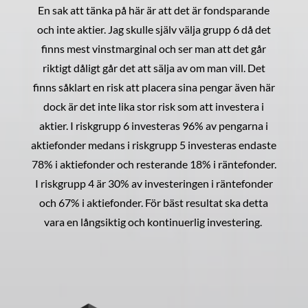
En sak att tänka på här är att det är fondsparande
och inte aktier. Jag skulle själv välja grupp 6 då det
finns mest vinstmarginal och ser man att det går
riktigt dåligt går det att sälja av om man vill. Det
finns såklart en risk att placera sina pengar även här
dock är det inte lika stor risk som att investera i
aktier. I riskgrupp 6 investeras 96% av pengarna i
aktiefonder medans i riskgrupp 5 investeras endaste
78% i aktiefonder och resterande 18% i räntefonder.
I riskgrupp 4 är 30% av investeringen i räntefonder
och 67% i aktiefonder. För bäst resultat ska detta
vara en långsiktig och kontinuerlig investering.