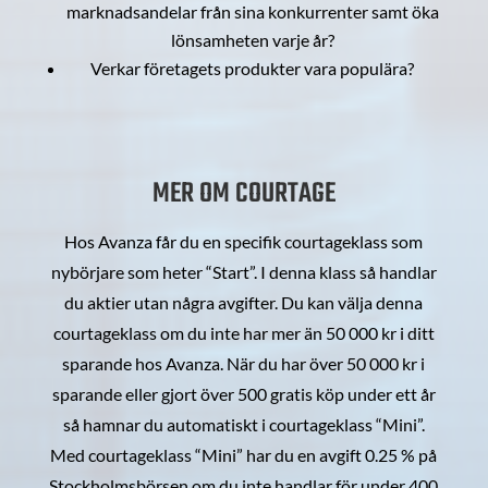
marknadsandelar från sina konkurrenter samt öka
lönsamheten varje år?
Verkar företagets produkter vara populära?
MER OM COURTAGE
Hos Avanza får du en specifik courtageklass som
nybörjare som heter “Start”. I denna klass så handlar
du aktier utan några avgifter. Du kan välja denna
courtageklass om du inte har mer än 50 000 kr i ditt
sparande hos Avanza. När du har över 50 000 kr i
sparande eller gjort över 500 gratis köp under ett år
så hamnar du automatiskt i courtageklass “Mini”.
Med courtageklass “Mini” har du en avgift 0.25 % på
Stockholmsbörsen om du inte handlar för under 400