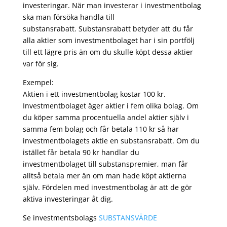
investeringar. När man investerar i investmentbolag
ska man försöka handla till
substansrabatt. Substansrabatt betyder att du får
alla aktier som investmentbolaget har i sin portfölj
till ett lägre pris än om du skulle köpt dessa aktier
var för sig.
Exempel:
Aktien i ett investmentbolag kostar 100 kr.
Investmentbolaget äger aktier i fem olika bolag. Om
du köper samma procentuella andel aktier själv i
samma fem bolag och får betala 110 kr så har
investmentbolagets aktie en substansrabatt. Om du
istället får betala 90 kr handlar du
investmentbolaget till substanspremier, man får
alltså betala mer än om man hade köpt aktierna
själv. Fördelen med investmentbolag är att de gör
aktiva investeringar åt dig.
Se investmentsbolags
SUBSTANSVÄRDE