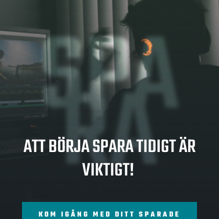
SPA
RA
ATT BÖRJA SPARA TIDIGT ÄR
VIKTIGT!
KOM IGÅNG MED DITT SPARADE