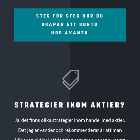
STEG FÖR STEG HUR DU
SKAPAR ETT KONTO
HOS AVANZA

STRATEGIER INOM AKTIER?
Ja, det finns olika strategier inom handel med aktier.
Det jag använder och rekommenderar är att man
köper en aktier i ett företag som man har analyserat