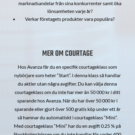
marknadsandelar från sina konkurrenter samt öka
lönsamheten varje år?
Verkar företagets produkter vara populära?
MER OM COURTAGE
Hos Avanza får du en specifik courtageklass som
nybörjare som heter “Start”. I denna klass så handlar
du aktier utan några avgifter. Du kan välja denna
courtageklass om du inte har mer än 50 000 kr i ditt
sparande hos Avanza. När du har över 50 000 kr i
sparande eller gjort över 500 gratis köp under ett år
så hamnar du automatiskt i courtageklass “Mini”.
Med courtageklass “Mini” har du en avgift 0.25 % på
Stockholmsbörsen om du inte handlar för under 400