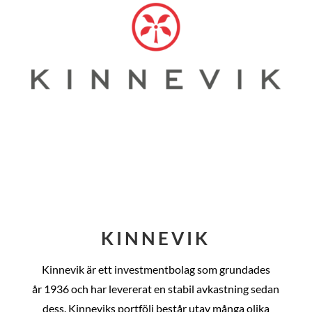
KINNEVIK
Kinnevik är ett investmentbolag som grundades
år
1936 och har levererat en stabil avkastning sedan
dess
. Kinneviks portfölj består utav många olika