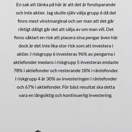
En sak att tänka på här är att det är fondsparande
och inte aktier. Jag skulle själv välja grupp 6 då det
finns mest vinstmarginal och ser man att det går
riktigt dåligt går det att sälja av om man vill. Det
finns såklart en risk att placera sina pengar även här
dock är det inte lika stor risk som att investera i
aktier. I riskgrupp 6 investeras 96% av pengarna i
aktiefonder medans i riskgrupp 5 investeras endaste
78% i aktiefonder och resterande 18% i räntefonder.
I riskgrupp 4 är 30% av investeringen i räntefonder
och 67% i aktiefonder. För bäst resultat ska detta
vara en långsiktig och kontinuerlig investering.