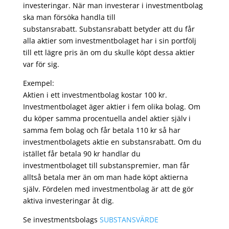
investeringar. När man investerar i investmentbolag
ska man försöka handla till
substansrabatt. Substansrabatt betyder att du får
alla aktier som investmentbolaget har i sin portfölj
till ett lägre pris än om du skulle köpt dessa aktier
var för sig.
Exempel:
Aktien i ett investmentbolag kostar 100 kr.
Investmentbolaget äger aktier i fem olika bolag. Om
du köper samma procentuella andel aktier själv i
samma fem bolag och får betala 110 kr så har
investmentbolagets aktie en substansrabatt. Om du
istället får betala 90 kr handlar du
investmentbolaget till substanspremier, man får
alltså betala mer än om man hade köpt aktierna
själv. Fördelen med investmentbolag är att de gör
aktiva investeringar åt dig.
Se investmentsbolags
SUBSTANSVÄRDE