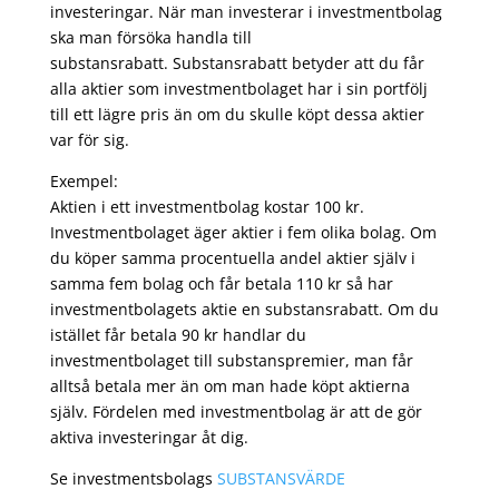
investeringar. När man investerar i investmentbolag
ska man försöka handla till
substansrabatt. Substansrabatt betyder att du får
alla aktier som investmentbolaget har i sin portfölj
till ett lägre pris än om du skulle köpt dessa aktier
var för sig.
Exempel:
Aktien i ett investmentbolag kostar 100 kr.
Investmentbolaget äger aktier i fem olika bolag. Om
du köper samma procentuella andel aktier själv i
samma fem bolag och får betala 110 kr så har
investmentbolagets aktie en substansrabatt. Om du
istället får betala 90 kr handlar du
investmentbolaget till substanspremier, man får
alltså betala mer än om man hade köpt aktierna
själv. Fördelen med investmentbolag är att de gör
aktiva investeringar åt dig.
Se investmentsbolags
SUBSTANSVÄRDE