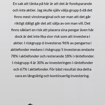
En sak att tänka på här är att det är fondsparande
och inte aktier. Jag skulle själv välja grupp 6 då det
finns mest vinstmarginal och ser man att det går
riktigt dåligt går det att sälja av om man vill. Det
finns såklart en risk att placera sina pengar även här
dock är det inte lika stor risk som att investera i
aktier. I riskgrupp 6 investeras 96% av pengarna i
aktiefonder medans i riskgrupp 5 investeras endaste
78% i aktiefonder och resterande 18% i räntefonder.
I riskgrupp 4 är 30% av investeringen i räntefonder
och 67% i aktiefonder. För bäst resultat ska detta
vara en långsiktig och kontinuerlig investering.