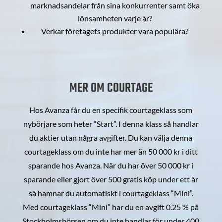
marknadsandelar från sina konkurrenter samt öka
lönsamheten varje år?
Verkar företagets produkter vara populära?
MER OM COURTAGE
Hos Avanza får du en specifik courtageklass som
nybörjare som heter “Start”. I denna klass så handlar
du aktier utan några avgifter. Du kan välja denna
courtageklass om du inte har mer än 50 000 kr i ditt
sparande hos Avanza. När du har över 50 000 kr i
sparande eller gjort över 500 gratis köp under ett år
så hamnar du automatiskt i courtageklass “Mini”.
Med courtageklass “Mini” har du en avgift 0.25 % på
Stockholmsbörsen om du inte handlar för under 400