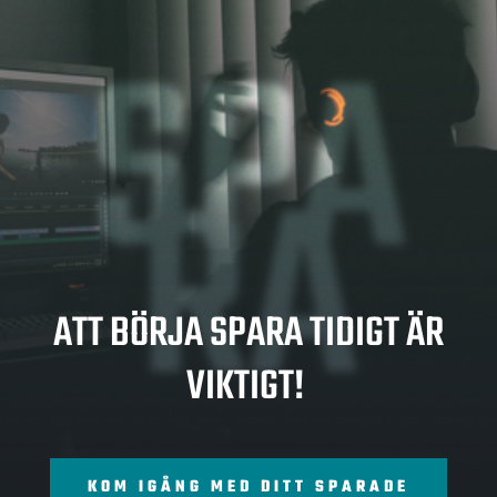
SPA
RA
ATT BÖRJA SPARA TIDIGT ÄR
VIKTIGT!
KOM IGÅNG MED DITT SPARADE