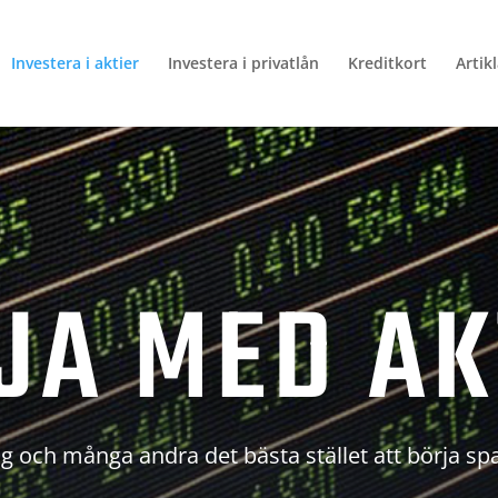
Investera i aktier
Investera i privatlån
Kreditkort
Artik
JA MED AK
g och många andra det bästa stället att börja sp