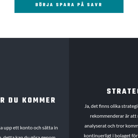
BÖRJA SPARA PÅ SAVR
STRATE
UR DU KOMMER
Ja, det finns olika strate
rekommenderar är att m
analyserat och tror komme
 upp ett konto och sätta in
kontinuerligt i bolaget fö
köp, detta kan du göra genom