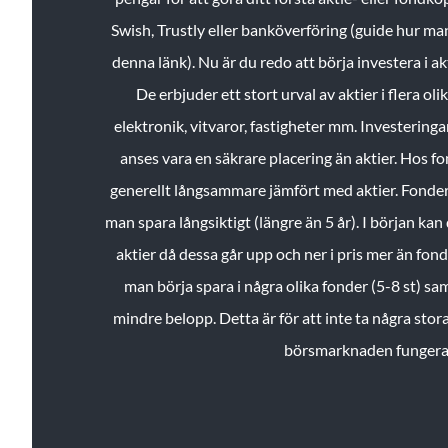
Swish, Trustly eller banköverföring (guide hur ma
denna länk). Nu är du redo att börja investera i a
De erbjuder ett stort urval av aktier i flera ol
elektronik, vitvaror, fastigheter mm. Investeringar
anses vara en säkrare placering än aktier. Hos f
generellt långsammare jämfört med aktier. Fonder 
man spara långsiktigt (längre än 5 år). I början kan d
aktier då dessa går upp och ner i pris mer än fo
man börja spara i några olika fonder (5-8 st) sam
mindre belopp. Detta är för att inte ta några stora
börsmarknaden fungera