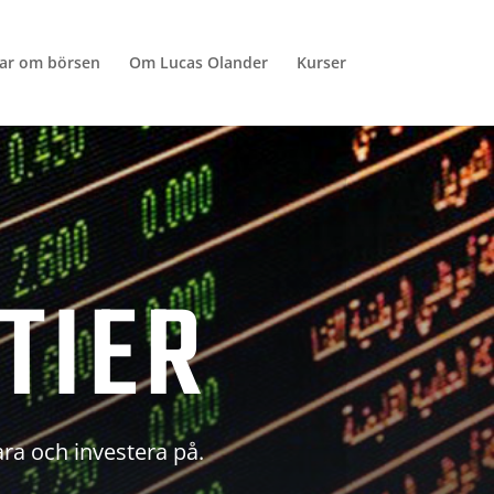
lar om börsen
Om Lucas Olander
Kurser
TIER
ara och investera på.