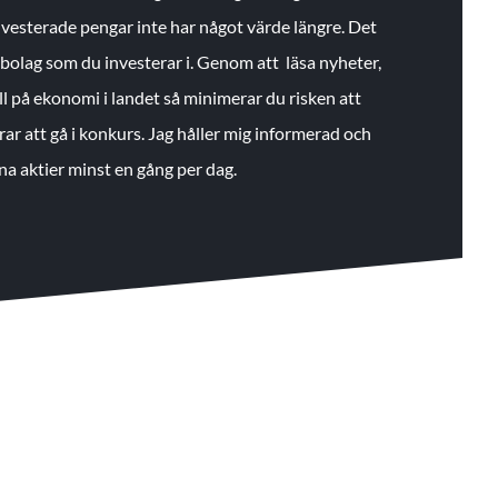
 investerade pengar inte har något värde längre. Det
de bolag som du investerar i. Genom att läsa nyheter,
ll på ekonomi i landet så minimerar du risken att
rar att gå i konkurs. Jag håller mig informerad och
na aktier minst en gång per dag.