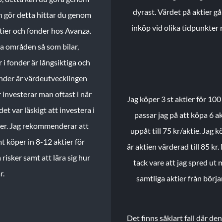
dyrast. Värdet på aktier gå
n gör detta hittar du genom
inköp vid olika tidpunkter 
ktier och fonder hos Avanza.
ika områden så som bilar,
 i fonder är långsiktiga och
onder är värdeutvecklingen
investerar man oftast i när
Jag köper 3 st aktier för 100
et var läskigt att investera i
passar jag på att köpa 6 akt
nder. Jag rekommenderar att
uppåt till 75 kr/aktie. Jag k
t köper in 8-12 aktier för
är aktien värderad till 85 kr.
 risker samt att lära sig hur
tack vare att jag spred ut
r.
samtliga aktier från börj
Det finns såklart fall där d