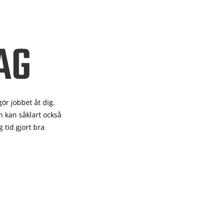
AG
gör
jobbet åt dig.
 kan såklart också
 tid gjort bra