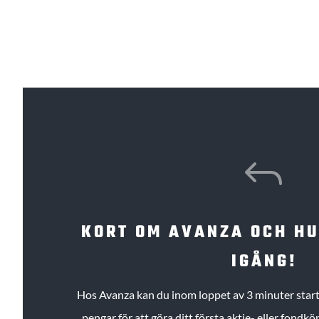
J
KORT OM AVANZA OCH H
IGÅNG!
Hos Avanza kan du inom loppet av 3 minuter starta
pengar för att göra ditt första aktie- eller fond