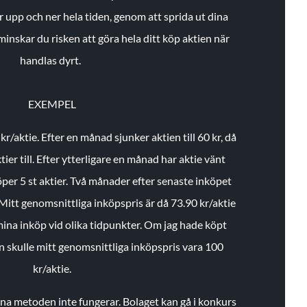
r upp och ner hela tiden, genom att sprida ut dina
minskar du risken att göra hela ditt köp aktien när
handlas dyrt.
EXEMPEL
 kr/aktie.
Efter en månad sjunker aktien till 60 kr, då
ier till.
Efter ytterligare en månad har aktie vänt
öper 5 st aktier.
Två månader efter senaste inköpet
Mitt genomsnittliga inköpspris är då 73.90 kr/aktie
 mina inköp vid olika tidpunkter. Om jag hade köpt
an skulle mitt genomsnittliga inköpspris vara 100
kr/aktie.
enna metoden inte fungerar. Bolaget kan gå i konkurs