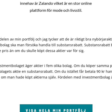
innehav är Zalando vilket är en stor online
plattform för mode och livsstil.
len av min portfölj och jag tycker att de är riktigt bra nybörjarakt
bolag ska man försöka handla till substansrabatt. Substansrabatt b
re pris än om du skulle köpt dessa aktier var för sig.
vestmentbolaget äger aktier i fem olika bolag. Om du köper samma 
olagets aktie en substansrabatt. Om du istället får betala 90 kr han
 om man hade köpt aktierna själv. Fördelen med investmentbolag är 
VISA HELA MIN PORTFÖLJ