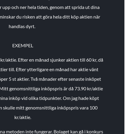
r upp och ner hela tiden, genom att sprida ut dina
minskar du risken att göra hela ditt köp aktien när
handlas dyrt.
EXEMPEL
 kr/aktie.
Efter en månad sjunker aktien till 60 kr, då
ier till.
Efter ytterligare en månad har aktie vänt
öper 5 st aktier.
Två månader efter senaste inköpet
Mitt genomsnittliga inköpspris är då 73.90 kr/aktie
 mina inköp vid olika tidpunkter. Om jag hade köpt
an skulle mitt genomsnittliga inköpspris vara 100
kr/aktie.
enna metoden inte fungerar. Bolaget kan gå i konkurs