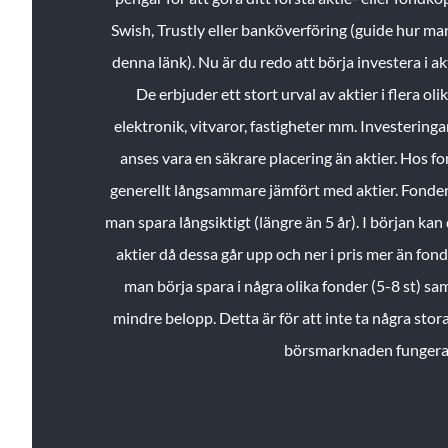
Swish, Trustly eller banköverföring (guide hur ma
denna länk). Nu är du redo att börja investera i a
De erbjuder ett stort urval av aktier i flera ol
elektronik, vitvaror, fastigheter mm. Investeringar
anses vara en säkrare placering än aktier. Hos f
generellt långsammare jämfört med aktier. Fonder 
man spara långsiktigt (längre än 5 år). I början kan d
aktier då dessa går upp och ner i pris mer än fo
man börja spara i några olika fonder (5-8 st) sam
mindre belopp. Detta är för att inte ta några stora
börsmarknaden fungera