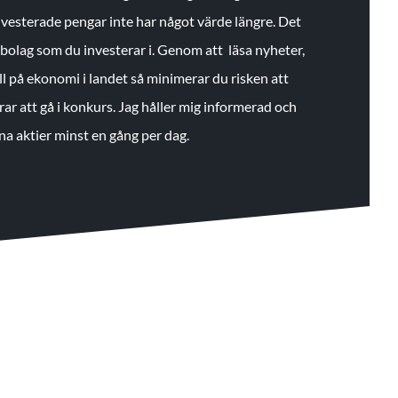
 investerade pengar inte har något värde längre. Det
de bolag som du investerar i. Genom att läsa nyheter,
ll på ekonomi i landet så minimerar du risken att
rar att gå i konkurs. Jag håller mig informerad och
na aktier minst en gång per dag.