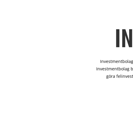
I
Investmentbolag 
Investmentbolag b
göra felinves