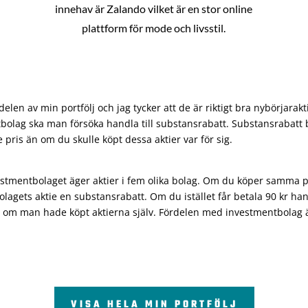
innehav är Zalando vilket är en stor online
plattform för mode och livsstil.
len av min portfölj och jag tycker att de är riktigt bra nybörjarakt
bolag ska man försöka handla till substansrabatt. Substansrabatt b
re pris än om du skulle köpt dessa aktier var för sig.
vestmentbolaget äger aktier i fem olika bolag. Om du köper samma 
olagets aktie en substansrabatt. Om du istället får betala 90 kr han
 om man hade köpt aktierna själv. Fördelen med investmentbolag är 
VISA HELA MIN PORTFÖLJ