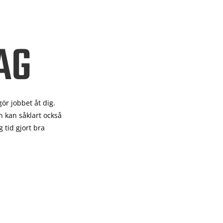
AG
gör
jobbet åt dig.
 kan såklart också
 tid gjort bra