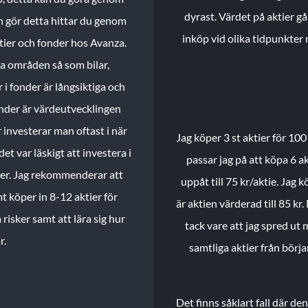
dyrast. Värdet på aktier gå
n gör detta hittar du genom
inköp vid olika tidpunkter 
ktier och fonder hos Avanza.
ika områden så som bilar,
 i fonder är långsiktiga och
onder är värdeutvecklingen
investerar man oftast i när
Jag köper 3 st aktier för 100
et var läskigt att investera i
passar jag på att köpa 6 akt
nder. Jag rekommenderar att
uppåt till 75 kr/aktie. Jag k
t köper in 8-12 aktier för
är aktien värderad till 85 kr.
 risker samt att lära sig hur
tack vare att jag spred ut
r.
samtliga aktier från börj
Det finns såklart fall där d