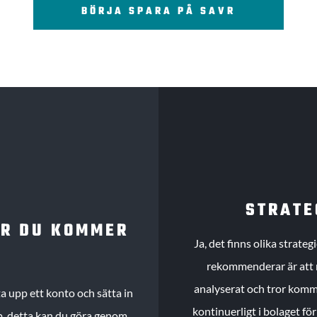
BÖRJA SPARA PÅ SAVR
STRATE
UR DU KOMMER
Ja, det finns olika strate
rekommenderar är att m
analyserat och tror komme
 upp ett konto och sätta in
kontinuerligt i bolaget fö
köp, detta kan du göra genom