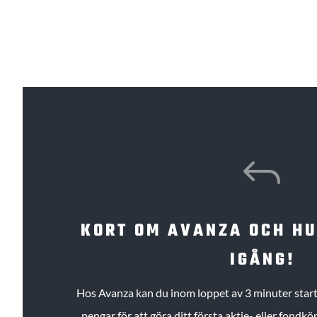
J
KORT OM AVANZA OCH H
IGÅNG!
Hos Avanza kan du inom loppet av 3 minuter starta
pengar för att göra ditt första aktie- eller fond