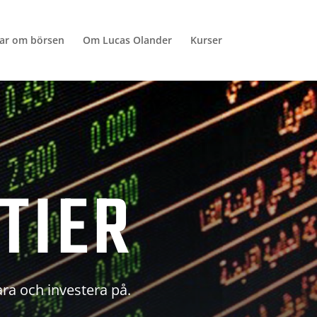
lar om börsen
Om Lucas Olander
Kurser
TIER
ara och investera på.