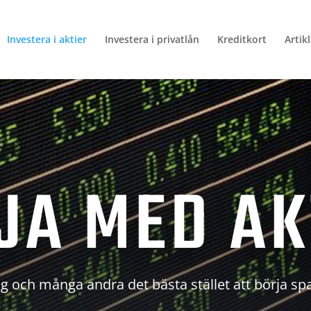
Investera i aktier
Investera i privatlån
Kreditkort
Artik
JA MED AK
g och många andra det bästa stället att börja sp