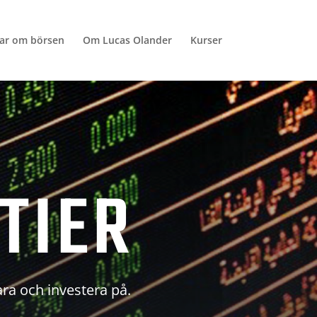
lar om börsen
Om Lucas Olander
Kurser
TIER
ara och investera på.