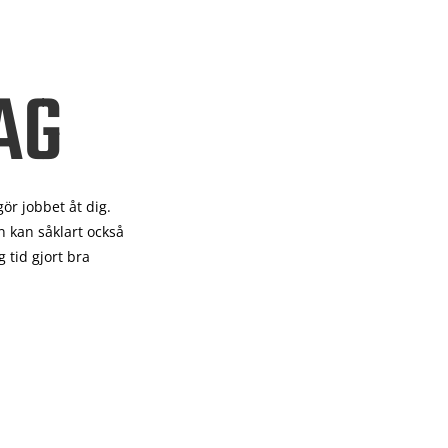
AG
gör
jobbet åt dig.
 kan såklart också
 tid gjort bra