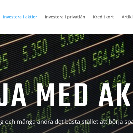
Investera i aktier
Investera i privatlån
Kreditkort
Artik
JA MED AK
g och många andra det bästa stället att börja sp