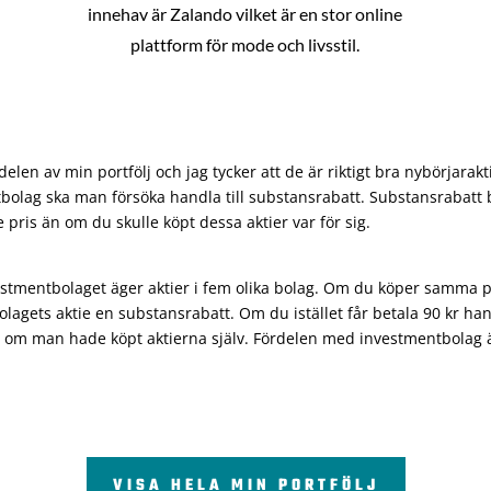
innehav är Zalando vilket är en stor online
plattform för mode och livsstil.
len av min portfölj och jag tycker att de är riktigt bra nybörjarakt
bolag ska man försöka handla till substansrabatt. Substansrabatt b
re pris än om du skulle köpt dessa aktier var för sig.
vestmentbolaget äger aktier i fem olika bolag. Om du köper samma 
olagets aktie en substansrabatt. Om du istället får betala 90 kr han
 om man hade köpt aktierna själv. Fördelen med investmentbolag är 
VISA HELA MIN PORTFÖLJ