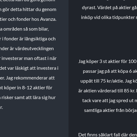
dyrast. Värdet på aktier gå
n gör detta hittar du genom
inköp vid olika tidpunkter 
ktier och fonder hos Avanza.
ika områden så som bilar,
 i fonder är långsiktiga och
onder är värdeutvecklingen
investerar man oftast i när
Jag köper 3 st aktier för 100
et var läskigt att investera i
passar jag på att köpa 6 akt
nder. Jag rekommenderar att
uppåt till 75 kr/aktie. Jag k
t köper in 8-12 aktier för
är aktien värderad till 85 kr.
 risker samt att lära sig hur
tack vare att jag spred ut
r.
samtliga aktier från börj
Det finns såklart fall där d