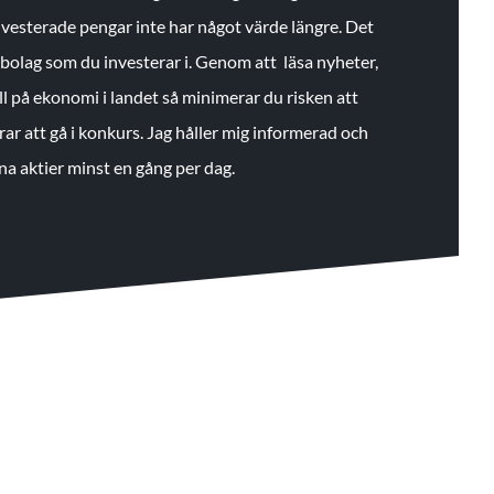
 investerade pengar inte har något värde längre. Det
de bolag som du investerar i. Genom att läsa nyheter,
ll på ekonomi i landet så minimerar du risken att
rar att gå i konkurs. Jag håller mig informerad och
na aktier minst en gång per dag.