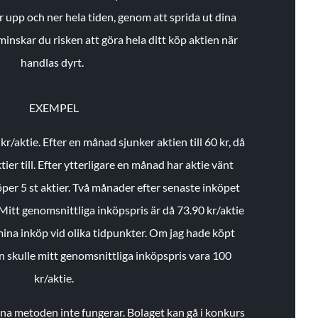
r upp och ner hela tiden, genom att sprida ut dina
minskar du risken att göra hela ditt köp aktien när
handlas dyrt.
EXEMPEL
 kr/aktie.
Efter en månad sjunker aktien till 60 kr, då
ier till.
Efter ytterligare en månad har aktie vänt
öper 5 st aktier.
Två månader efter senaste inköpet
Mitt genomsnittliga inköpspris är då 73.90 kr/aktie
 mina inköp vid olika tidpunkter. Om jag hade köpt
an skulle mitt genomsnittliga inköpspris vara 100
kr/aktie.
enna metoden inte fungerar. Bolaget kan gå i konkurs