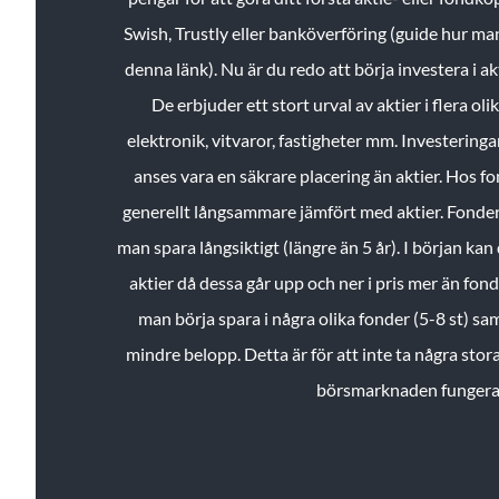
Swish, Trustly eller banköverföring (guide hur ma
denna länk). Nu är du redo att börja investera i a
De erbjuder ett stort urval av aktier i flera ol
elektronik, vitvaror, fastigheter mm. Investeringar
anses vara en säkrare placering än aktier. Hos f
generellt långsammare jämfört med aktier. Fonder 
man spara långsiktigt (längre än 5 år). I början kan d
aktier då dessa går upp och ner i pris mer än fo
man börja spara i några olika fonder (5-8 st) sam
mindre belopp. Detta är för att inte ta några stora
börsmarknaden fungera