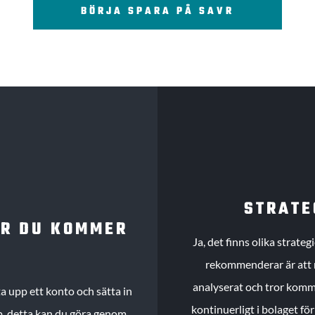
BÖRJA SPARA PÅ SAVR
STRATE
UR DU KOMMER
Ja, det finns olika strate
rekommenderar är att m
analyserat och tror komme
 upp ett konto och sätta in
kontinuerligt i bolaget fö
köp, detta kan du göra genom