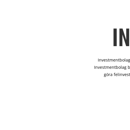
I
Investmentbolag 
Investmentbolag b
göra felinves