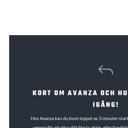
J
KORT OM AVANZA OCH H
IGÅNG!
Hos Avanza kan du inom loppet av 3 minuter starta
pengar för att göra ditt första aktie- eller fond