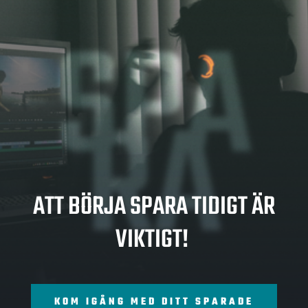
SPA
RA
ATT BÖRJA SPARA TIDIGT ÄR
VIKTIGT!
KOM IGÅNG MED DITT SPARADE