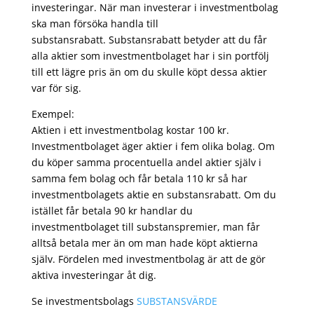
investeringar. När man investerar i investmentbolag
ska man försöka handla till
substansrabatt. Substansrabatt betyder att du får
alla aktier som investmentbolaget har i sin portfölj
till ett lägre pris än om du skulle köpt dessa aktier
var för sig.
Exempel:
Aktien i ett investmentbolag kostar 100 kr.
Investmentbolaget äger aktier i fem olika bolag. Om
du köper samma procentuella andel aktier själv i
samma fem bolag och får betala 110 kr så har
investmentbolagets aktie en substansrabatt. Om du
istället får betala 90 kr handlar du
investmentbolaget till substanspremier, man får
alltså betala mer än om man hade köpt aktierna
själv. Fördelen med investmentbolag är att de gör
aktiva investeringar åt dig.
Se investmentsbolags
SUBSTANSVÄRDE