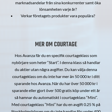
marknadsandelar från sina konkurrenter samt öka
lönsamheten varje år?
Verkar företagets produkter vara populära?
MER OM COURTAGE
Hos Avanza får du en specifik courtageklass som
nybörjare som heter “Start”. I denna klass så handlar
du aktier utan några avgifter. Du kan välja denna
courtageklass om du inte har mer än 50 000 kr i ditt
sparande hos Avanza. När du har över 50 000 kr i
sparande eller gjort över 500 gratis köp under ett år
så hamnar du automatiskt i courtageklass “Mini”.
Med courtageklass “Mini” har du en avgift 0.25 % på
Stockholmsbörsen om du inte handlar för under 400