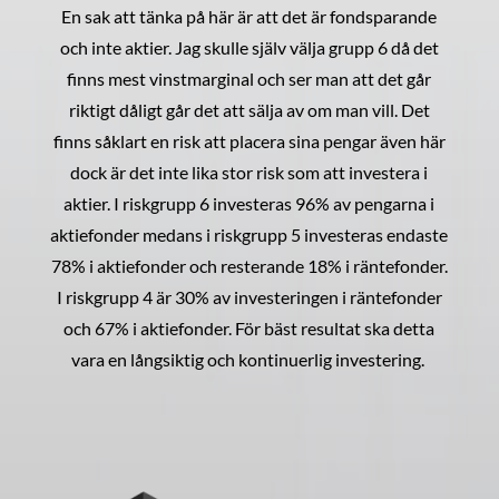
En sak att tänka på här är att det är fondsparande
och inte aktier. Jag skulle själv välja grupp 6 då det
finns mest vinstmarginal och ser man att det går
riktigt dåligt går det att sälja av om man vill. Det
finns såklart en risk att placera sina pengar även här
dock är det inte lika stor risk som att investera i
aktier. I riskgrupp 6 investeras 96% av pengarna i
aktiefonder medans i riskgrupp 5 investeras endaste
78% i aktiefonder och resterande 18% i räntefonder.
I riskgrupp 4 är 30% av investeringen i räntefonder
och 67% i aktiefonder. För bäst resultat ska detta
vara en långsiktig och kontinuerlig investering.