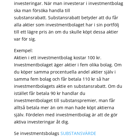
investeringar. När man investerar i investmentbolag
ska man försöka handla till
substansrabatt. Substansrabatt betyder att du får
alla aktier som investmentbolaget har i sin portfölj
till ett lägre pris än om du skulle köpt dessa aktier
var för sig.
Exempel:
Aktien i ett investmentbolag kostar 100 kr.
Investmentbolaget äger aktier i fem olika bolag. Om
du köper samma procentuella andel aktier själv i
samma fem bolag och får betala 110 kr så har
investmentbolagets aktie en substansrabatt. Om du
istället får betala 90 kr handlar du
investmentbolaget till substanspremier, man får
alltså betala mer än om man hade köpt aktierna
själv. Fördelen med investmentbolag är att de gör
aktiva investeringar åt dig.
Se investmentsbolags
SUBSTANSVÄRDE