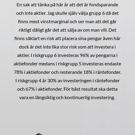
En sak att tänka på här är att det är fondsparande
och inte aktier. Jag skulle själv välja grupp 6 då det
finns mest vinstmarginal och ser man att det går
riktigt dåligt går det att sälja av om man vill. Det
finns såklart en risk att placera sina pengar även här
dock är det inte lika stor risk som att investera i
aktier. I riskgrupp 6 investeras 96% av pengarna i
aktiefonder medans i riskgrupp 5 investeras endaste
78% i aktiefonder och resterande 18% i räntefonder.
I riskgrupp 4 är 30% av investeringen i räntefonder
och 67% i aktiefonder. För bäst resultat ska detta
vara en långsiktig och kontinuerlig investering.