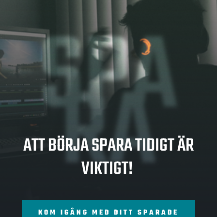
SPA
RA
ATT BÖRJA SPARA TIDIGT ÄR
VIKTIGT!
KOM IGÅNG MED DITT SPARADE