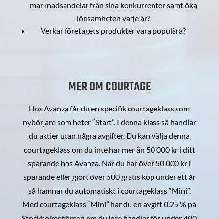
marknadsandelar från sina konkurrenter samt öka
lönsamheten varje år?
Verkar företagets produkter vara populära?
MER OM COURTAGE
Hos Avanza får du en specifik courtageklass som
nybörjare som heter “Start”. I denna klass så handlar
du aktier utan några avgifter. Du kan välja denna
courtageklass om du inte har mer än 50 000 kr i ditt
sparande hos Avanza. När du har över 50 000 kr i
sparande eller gjort över 500 gratis köp under ett år
så hamnar du automatiskt i courtageklass “Mini”.
Med courtageklass “Mini” har du en avgift 0.25 % på
Stockholmsbörsen om du inte handlar för under 400