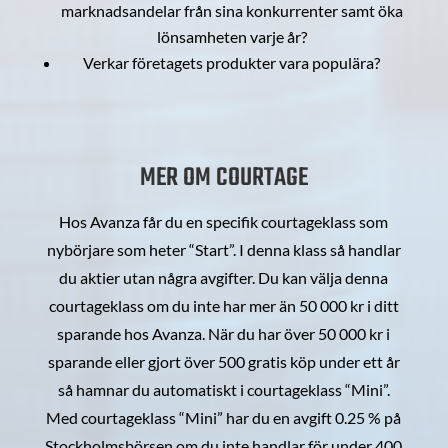
marknadsandelar från sina konkurrenter samt öka
lönsamheten varje år?
Verkar företagets produkter vara populära?
MER OM COURTAGE
Hos Avanza får du en specifik courtageklass som
nybörjare som heter “Start”. I denna klass så handlar
du aktier utan några avgifter. Du kan välja denna
courtageklass om du inte har mer än 50 000 kr i ditt
sparande hos Avanza. När du har över 50 000 kr i
sparande eller gjort över 500 gratis köp under ett år
så hamnar du automatiskt i courtageklass “Mini”.
Med courtageklass “Mini” har du en avgift 0.25 % på
Stockholmsbörsen om du inte handlar för under 400