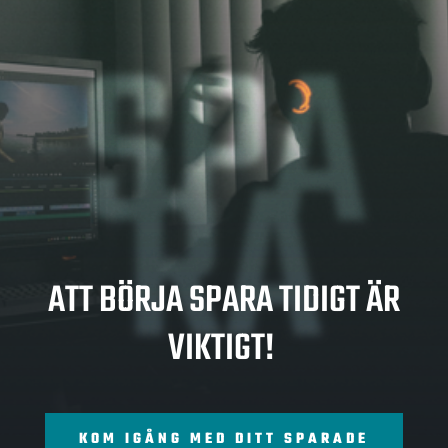
SPA
RA
ATT BÖRJA SPARA TIDIGT ÄR
VIKTIGT!
KOM IGÅNG MED DITT SPARADE