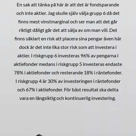
En sak att tänka på här är att det är fondsparande
och inte aktier. Jag skulle själv välja grupp 6 då det
finns mest vinstmarginal och ser man att det går
riktigt dåligt går det att sälja av om man vill. Det
finns såklart en risk att placera sina pengar även här
dock är det inte lika stor risk som att investera i
aktier. I riskgrupp 6 investeras 96% av pengarna i
aktiefonder medans i riskgrupp 5 investeras endaste
78% i aktiefonder och resterande 18% i räntefonder.
I riskgrupp 4 är 30% av investeringen i räntefonder
och 67% i aktiefonder. För bäst resultat ska detta
vara en långsiktig och kontinuerlig investering.