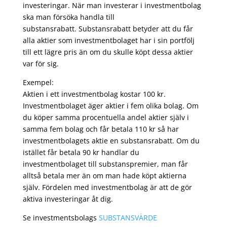
investeringar. När man investerar i investmentbolag
ska man försöka handla till
substansrabatt. Substansrabatt betyder att du får
alla aktier som investmentbolaget har i sin portfölj
till ett lägre pris än om du skulle köpt dessa aktier
var för sig.
Exempel:
Aktien i ett investmentbolag kostar 100 kr.
Investmentbolaget äger aktier i fem olika bolag. Om
du köper samma procentuella andel aktier själv i
samma fem bolag och får betala 110 kr så har
investmentbolagets aktie en substansrabatt. Om du
istället får betala 90 kr handlar du
investmentbolaget till substanspremier, man får
alltså betala mer än om man hade köpt aktierna
själv. Fördelen med investmentbolag är att de gör
aktiva investeringar åt dig.
Se investmentsbolags
SUBSTANSVÄRDE