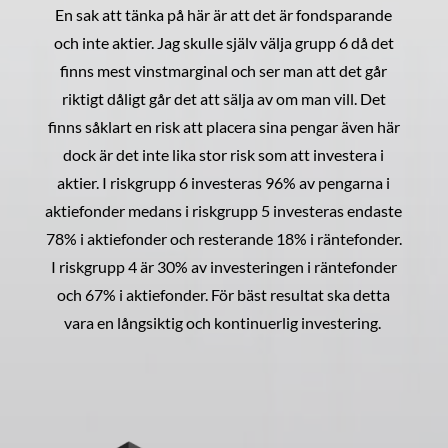
En sak att tänka på här är att det är fondsparande
och inte aktier. Jag skulle själv välja grupp 6 då det
finns mest vinstmarginal och ser man att det går
riktigt dåligt går det att sälja av om man vill. Det
finns såklart en risk att placera sina pengar även här
dock är det inte lika stor risk som att investera i
aktier. I riskgrupp 6 investeras 96% av pengarna i
aktiefonder medans i riskgrupp 5 investeras endaste
78% i aktiefonder och resterande 18% i räntefonder.
I riskgrupp 4 är 30% av investeringen i räntefonder
och 67% i aktiefonder. För bäst resultat ska detta
vara en långsiktig och kontinuerlig investering.