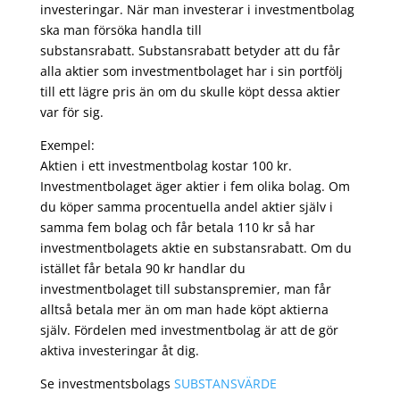
investeringar. När man investerar i investmentbolag
ska man försöka handla till
substansrabatt. Substansrabatt betyder att du får
alla aktier som investmentbolaget har i sin portfölj
till ett lägre pris än om du skulle köpt dessa aktier
var för sig.
Exempel:
Aktien i ett investmentbolag kostar 100 kr.
Investmentbolaget äger aktier i fem olika bolag. Om
du köper samma procentuella andel aktier själv i
samma fem bolag och får betala 110 kr så har
investmentbolagets aktie en substansrabatt. Om du
istället får betala 90 kr handlar du
investmentbolaget till substanspremier, man får
alltså betala mer än om man hade köpt aktierna
själv. Fördelen med investmentbolag är att de gör
aktiva investeringar åt dig.
Se investmentsbolags
SUBSTANSVÄRDE