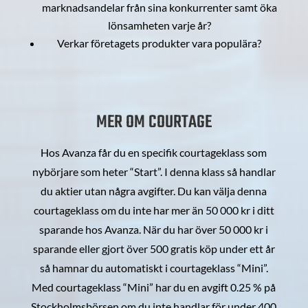
marknadsandelar från sina konkurrenter samt öka
lönsamheten varje år?
Verkar företagets produkter vara populära?
MER OM COURTAGE
Hos Avanza får du en specifik courtageklass som
nybörjare som heter “Start”. I denna klass så handlar
du aktier utan några avgifter. Du kan välja denna
courtageklass om du inte har mer än 50 000 kr i ditt
sparande hos Avanza. När du har över 50 000 kr i
sparande eller gjort över 500 gratis köp under ett år
så hamnar du automatiskt i courtageklass “Mini”.
Med courtageklass “Mini” har du en avgift 0.25 % på
Stockholmsbörsen om du inte handlar för under 400