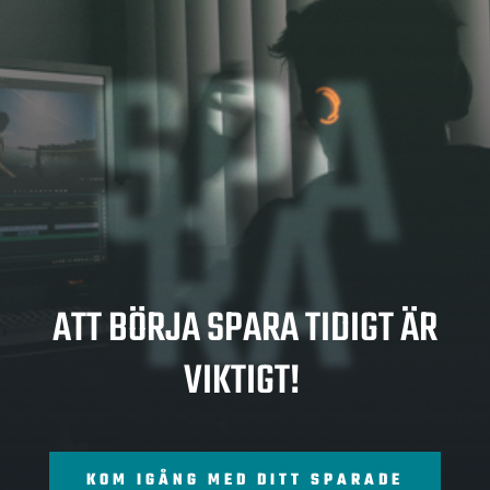
SPA
RA
ATT BÖRJA SPARA TIDIGT ÄR
VIKTIGT!
KOM IGÅNG MED DITT SPARADE