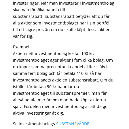
investeringar. När man investerar i investmentbolag
ska man försöka handla till
substansrabatt. Substansrabatt betyder att du får
alla aktier som investmentbolaget har i sin portfölj
till ett lägre pris än om du skulle köpt dessa aktier
var för sig.
Exempel:
Aktien i ett investmentbolag kostar 100 kr.
Investmentbolaget äger aktier i fem olika bolag. Om
du köper samma procentuella andel aktier själv i
samma fem bolag och får betala 110 kr så har
investmentbolagets aktie en substansrabatt. Om du
istället får betala 90 kr handlar du
investmentbolaget till substanspremier, man får
alltså betala mer än om man hade köpt aktierna
själv. Fördelen med investmentbolag är att de gör
aktiva investeringar åt dig.
Se investmentsbolags
SUBSTANSVÄRDE