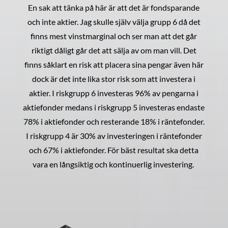
En sak att tänka på här är att det är fondsparande
och inte aktier. Jag skulle själv välja grupp 6 då det
finns mest vinstmarginal och ser man att det går
riktigt dåligt går det att sälja av om man vill. Det
finns såklart en risk att placera sina pengar även här
dock är det inte lika stor risk som att investera i
aktier. I riskgrupp 6 investeras 96% av pengarna i
aktiefonder medans i riskgrupp 5 investeras endaste
78% i aktiefonder och resterande 18% i räntefonder.
I riskgrupp 4 är 30% av investeringen i räntefonder
och 67% i aktiefonder. För bäst resultat ska detta
vara en långsiktig och kontinuerlig investering.