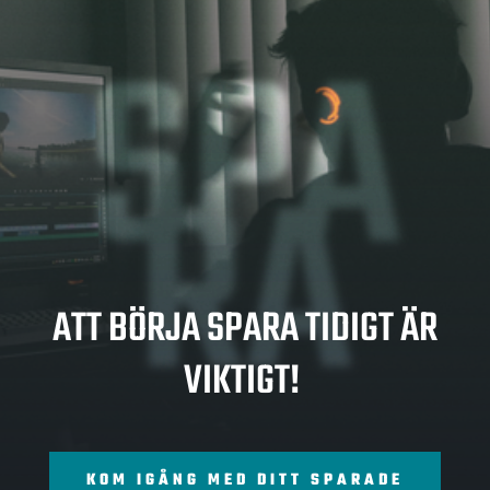
SPA
RA
ATT BÖRJA SPARA TIDIGT ÄR
VIKTIGT!
KOM IGÅNG MED DITT SPARADE