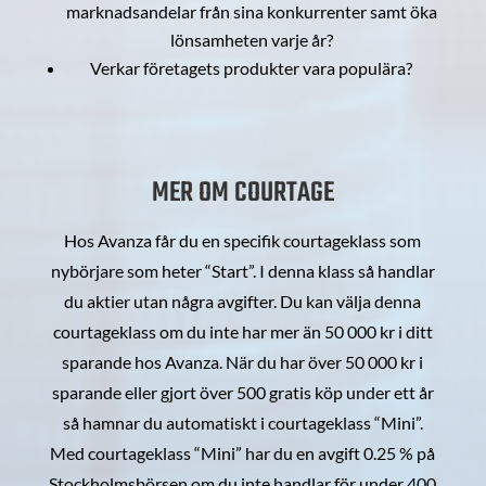
marknadsandelar från sina konkurrenter samt öka
lönsamheten varje år?
Verkar företagets produkter vara populära?
MER OM COURTAGE
Hos Avanza får du en specifik courtageklass som
nybörjare som heter “Start”. I denna klass så handlar
du aktier utan några avgifter. Du kan välja denna
courtageklass om du inte har mer än 50 000 kr i ditt
sparande hos Avanza. När du har över 50 000 kr i
sparande eller gjort över 500 gratis köp under ett år
så hamnar du automatiskt i courtageklass “Mini”.
Med courtageklass “Mini” har du en avgift 0.25 % på
Stockholmsbörsen om du inte handlar för under 400