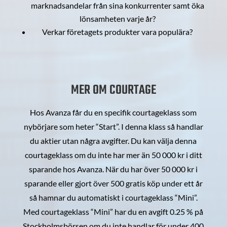
marknadsandelar från sina konkurrenter samt öka
lönsamheten varje år?
Verkar företagets produkter vara populära?
MER OM COURTAGE
Hos Avanza får du en specifik courtageklass som
nybörjare som heter “Start”. I denna klass så handlar
du aktier utan några avgifter. Du kan välja denna
courtageklass om du inte har mer än 50 000 kr i ditt
sparande hos Avanza. När du har över 50 000 kr i
sparande eller gjort över 500 gratis köp under ett år
så hamnar du automatiskt i courtageklass “Mini”.
Med courtageklass “Mini” har du en avgift 0.25 % på
Stockholmsbörsen om du inte handlar för under 400