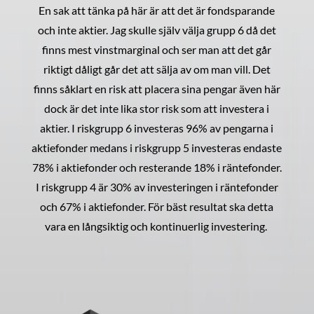
En sak att tänka på här är att det är fondsparande
och inte aktier. Jag skulle själv välja grupp 6 då det
finns mest vinstmarginal och ser man att det går
riktigt dåligt går det att sälja av om man vill. Det
finns såklart en risk att placera sina pengar även här
dock är det inte lika stor risk som att investera i
aktier. I riskgrupp 6 investeras 96% av pengarna i
aktiefonder medans i riskgrupp 5 investeras endaste
78% i aktiefonder och resterande 18% i räntefonder.
I riskgrupp 4 är 30% av investeringen i räntefonder
och 67% i aktiefonder. För bäst resultat ska detta
vara en långsiktig och kontinuerlig investering.