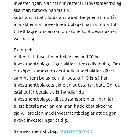
investeringar. När man investerar i investmentbolag
ska man försöka handla till
substansrabatt. Substansrabatt betyder att du får
alla aktier som investmentbolaget har i sin portfölj
till ett lägre pris än om du skulle köpt dessa aktier
var för sig.
Exempel:
Aktien i ett investmentbolag kostar 100 kr.
Investmentbolaget äger aktier i fem olika bolag. Om
du köper samma procentuella andel aktier själv i
samma fem bolag och får betala 110 kr så har
investmentbolagets aktie en substansrabatt. Om du
istället får betala 90 kr handlar du
investmentbolaget till substanspremier, man får
alltså betala mer än om man hade köpt aktierna
själv. Fördelen med investmentbolag är att de gör
aktiva investeringar åt dig.
Se investmentsbolags
SUBSTANSVÄRDE