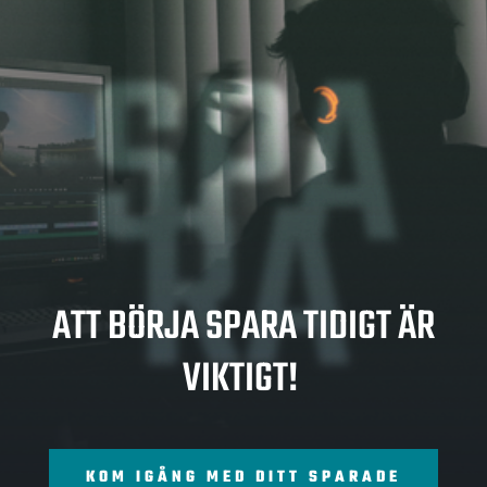
SPA
RA
ATT BÖRJA SPARA TIDIGT ÄR
VIKTIGT!
KOM IGÅNG MED DITT SPARADE