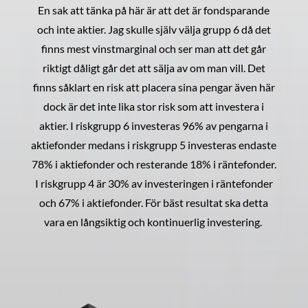
En sak att tänka på här är att det är fondsparande
och inte aktier. Jag skulle själv välja grupp 6 då det
finns mest vinstmarginal och ser man att det går
riktigt dåligt går det att sälja av om man vill. Det
finns såklart en risk att placera sina pengar även här
dock är det inte lika stor risk som att investera i
aktier. I riskgrupp 6 investeras 96% av pengarna i
aktiefonder medans i riskgrupp 5 investeras endaste
78% i aktiefonder och resterande 18% i räntefonder.
I riskgrupp 4 är 30% av investeringen i räntefonder
och 67% i aktiefonder. För bäst resultat ska detta
vara en långsiktig och kontinuerlig investering.