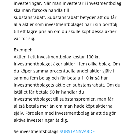
investeringar. När man investerar i investmentbolag
ska man försöka handla till
substansrabatt. Substansrabatt betyder att du får
alla aktier som investmentbolaget har i sin portfölj
till ett lägre pris än om du skulle köpt dessa aktier
var för sig.
Exempel:
Aktien i ett investmentbolag kostar 100 kr.
Investmentbolaget äger aktier i fem olika bolag. Om
du köper samma procentuella andel aktier själv i
samma fem bolag och får betala 110 kr så har
investmentbolagets aktie en substansrabatt. Om du
istället får betala 90 kr handlar du
investmentbolaget till substanspremier, man får
alltså betala mer än om man hade köpt aktierna
själv. Fördelen med investmentbolag är att de gör
aktiva investeringar åt dig.
Se investmentsbolags
SUBSTANSVÄRDE