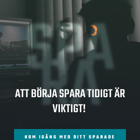
SPA
RA
ATT BÖRJA SPARA TIDIGT ÄR
VIKTIGT!
KOM IGÅNG MED DITT SPARADE