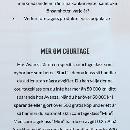
marknadsandelar från sina konkurrenter samt öka
lönsamheten varje år?
Verkar företagets produkter vara populära?
MER OM COURTAGE
Hos Avanza får du en specifik courtageklass som
nybörjare som heter “Start”. I denna klass så handlar
du aktier utan några avgifter. Du kan välja denna
courtageklass om du inte har mer än 50 000 kr i ditt
sparande hos Avanza. När du har över 50 000 kr i
sparande eller gjort över 500 gratis köp under ett år
så hamnar du automatiskt i courtageklass “Mini”.
Med courtageklass “Mini” har du en avgift 0.25 % på
Stockholmsbörsen om du inte handlar för under 400