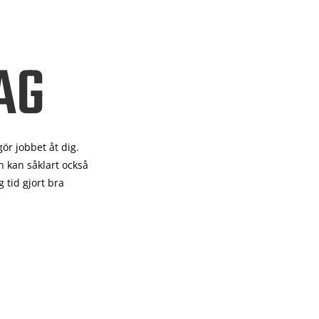
AG
gör
jobbet åt dig.
 kan såklart också
 tid gjort bra