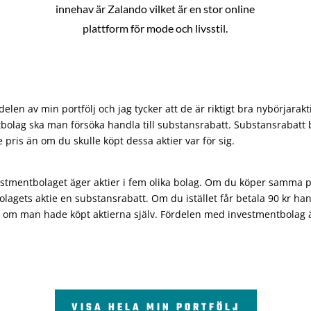
innehav är Zalando vilket är en stor online
plattform för mode och livsstil.
len av min portfölj och jag tycker att de är riktigt bra nybörjarakt
bolag ska man försöka handla till substansrabatt. Substansrabatt b
re pris än om du skulle köpt dessa aktier var för sig.
vestmentbolaget äger aktier i fem olika bolag. Om du köper samma 
olagets aktie en substansrabatt. Om du istället får betala 90 kr han
 om man hade köpt aktierna själv. Fördelen med investmentbolag är 
VISA HELA MIN PORTFÖLJ