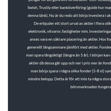
Swish, Trustly eller banköverföring (guide hur ma
denna länk). Nu är du redo att börja investera i a
De erbjuder ett stort urval av aktier i flera ol
elektronik, vitvaror, fastigheter mm. Investeringar
anses vara en säkrare placering än aktier. Hos f
generellt långsammare jämfört med aktier. Fonder 
man spara långsiktigt (längre än 5 år). I början kan d
aktier då dessa går upp och ner i pris mer än fo
man börja spara i några olika fonder (5-8 st) sam
mindre belopp. Detta är för att inte ta några stora
börsmarknaden fungera