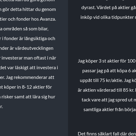
dyrast. Värdet på aktier gå
n gör detta hittar du genom
inköp vid olika tidpunkter 
ktier och fonder hos Avanza.
ika områden så som bilar,
 i fonder är långsiktiga och
onder är värdeutvecklingen
investerar man oftast i när
Jag köper 3 st aktier för 100
et var läskigt att investera i
passar jag på att köpa 6 akt
nder. Jag rekommenderar att
uppåt till 75 kr/aktie. Jag k
t köper in 8-12 aktier för
är aktien värderad till 85 kr.
 risker samt att lära sig hur
tack vare att jag spred ut
r.
samtliga aktier från börj
Det finns såklart fall där d