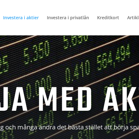
Investera i aktier
Investera i privatlån
Kreditkort
Artik
JA MED AK
g och många andra det bästa stället att börja sp