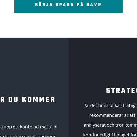
BÖRJA SPARA PÅ SAVR
STRATE
UR DU KOMMER
Ja, det finns olika strate
rekommenderar är att m
analyserat och tror komme
 upp ett konto och sätta in
kontinuerligt i bolaget fö
köp, detta kan du göra genom