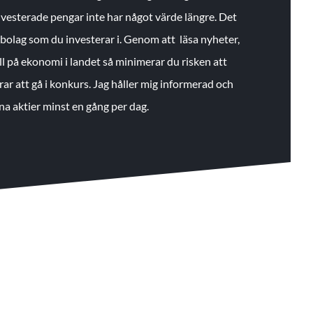
 investerade pengar inte har något värde längre. Det
de bolag som du investerar i. Genom att läsa nyheter,
ll på ekonomi i landet så minimerar du risken att
rar att gå i konkurs. Jag håller mig informerad och
na aktier minst en gång per dag.