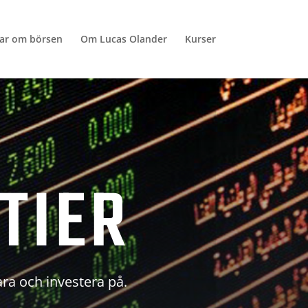
lar om börsen
Om Lucas Olander
Kurser
TIER
ara och investera på.