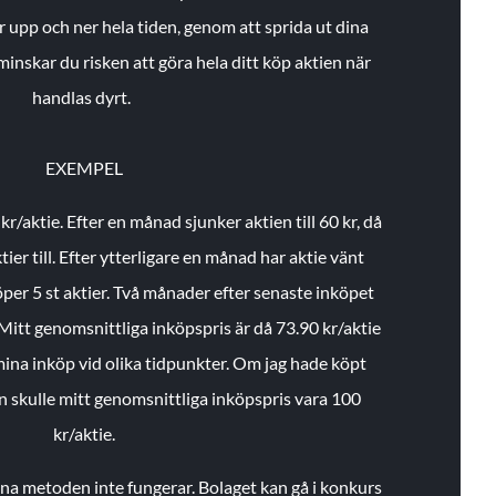
r upp och ner hela tiden, genom att sprida ut dina
minskar du risken att göra hela ditt köp aktien när
handlas dyrt.
EXEMPEL
 kr/aktie.
Efter en månad sjunker aktien till 60 kr, då
ier till.
Efter ytterligare en månad har aktie vänt
öper 5 st aktier.
Två månader efter senaste inköpet
Mitt genomsnittliga inköpspris är då 73.90 kr/aktie
 mina inköp vid olika tidpunkter. Om jag hade köpt
an skulle mitt genomsnittliga inköpspris vara 100
kr/aktie.
enna metoden inte fungerar. Bolaget kan gå i konkurs