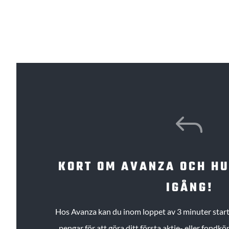
J
KORT OM AVANZA OCH H
IGÅNG!
Hos Avanza kan du inom loppet av 3 minuter starta
pengar för att göra ditt första aktie- eller fond