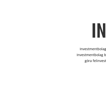
I
Investmentbolag 
Investmentbolag b
göra felinves